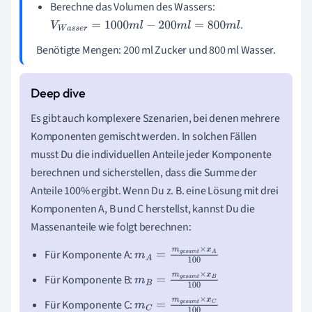
Berechne das Volumen des Wassers:
.
V
W
a
s
s
e
r
=
1000
m
l
−
200
m
l
=
800
m
l
Benötigte Mengen: 200 ml Zucker und 800 ml Wasser.
Es gibt auch komplexere Szenarien, bei denen mehrere
Komponenten gemischt werden. In solchen Fällen
musst Du die individuellen Anteile jeder Komponente
berechnen und sicherstellen, dass die Summe der
Anteile 100% ergibt. Wenn Du z. B. eine Lösung mit drei
Komponenten A, B und C herstellst, kannst Du die
Massenanteile wie folgt berechnen:
Für Komponente A:
m
A
=
m
g
e
s
a
m
t
×
x
A
1
00
Für Komponente B:
m
B
=
m
g
e
s
a
m
t
×
x
B
1
00
Für Komponente C:
m
C
=
m
g
e
s
a
m
t
×
x
C
1