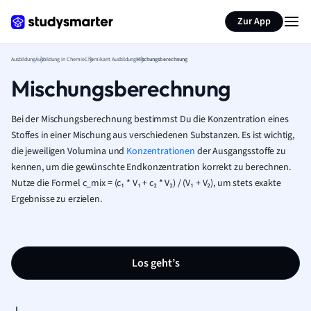
Zur App
Ausbildung
Ausbildung in Chemie
Chemikant Ausbildung
Mischungsberechnung
Mischungsberechnung
Bei der Mischungsberechnung bestimmst Du die Konzentration eines
Stoffes in einer Mischung aus verschiedenen Substanzen. Es ist wichtig,
die jeweiligen Volumina und
Konzentrationen
der Ausgangsstoffe zu
kennen, um die gewünschte Endkonzentration korrekt zu berechnen.
Nutze die Formel c_mix = (c₁ * V₁ + c₂ * V₂) / (V₁ + V₂), um stets exakte
Ergebnisse zu erzielen.
Los geht’s