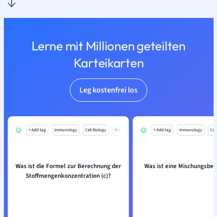
Lerne mit Millionen geteilten
Karteikarten
Leg kostenfrei los
+ Add tag
Immunology
Cell Biology
Mo
+ Add tag
Immunology
Cell
Was ist die Formel zur Berechnung der
Was ist eine Mischungsbe
Stoffmengenkonzentration (c)?