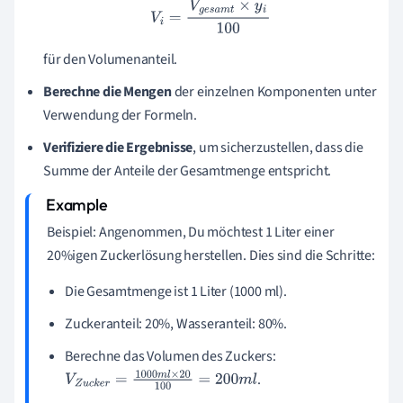
V
i
=
V
g
e
s
a
m
t
×
y
i
100
für den Volumenanteil.
Berechne die Mengen
der einzelnen Komponenten unter
Verwendung der Formeln.
Verifiziere die Ergebnisse
, um sicherzustellen, dass die
Summe der Anteile der Gesamtmenge entspricht.
Beispiel: Angenommen, Du möchtest 1 Liter einer
20%igen Zuckerlösung herstellen. Dies sind die Schritte:
Die Gesamtmenge ist 1 Liter (1000 ml).
Zuckeranteil: 20%, Wasseranteil: 80%.
Berechne das Volumen des Zuckers:
.
V
Z
u
c
k
e
r
=
1000
m
l
×
20
100
=
200
m
l