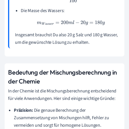
Die Masse des Wassers:
m
W
a
s
s
e
r
=
200
m
l
−
20
g
=
180
g
Insgesamt brauchst Du also 20 g Salz und 180 g Wasser,
um die gewünschte Lösung zu erhalten.
Bedeutung der Mischungsberechnung in
der Chemie
In der Chemie ist die Mischungsberechnung entscheidend
für viele Anwendungen. Hier sind einige wichtige Gründe:
Präzision:
Die genaue Berechnung der
Zusammensetzung von Mischungen hilft, Fehler zu
vermeiden und sorgt für homogene Lösungen.