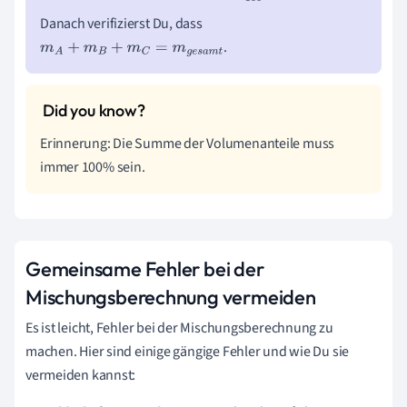
00
Danach verifizierst Du, dass
.
m
A
+
m
B
+
m
C
=
m
g
e
s
a
m
t
Erinnerung: Die Summe der Volumenanteile muss
immer 100% sein.
Gemeinsame Fehler bei der
Mischungsberechnung vermeiden
Es ist leicht, Fehler bei der Mischungsberechnung zu
machen. Hier sind einige gängige Fehler und wie Du sie
vermeiden kannst: