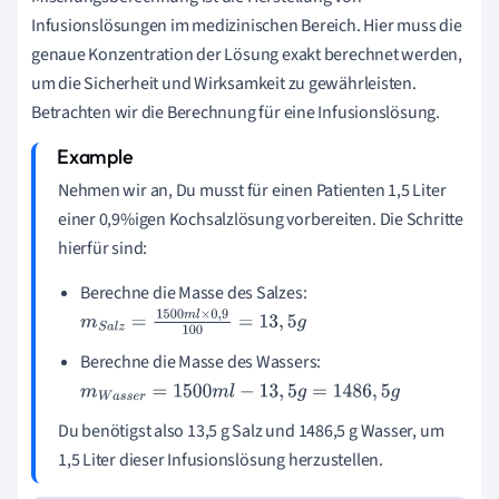
Infusionslösungen im medizinischen Bereich. Hier muss die
genaue Konzentration der Lösung exakt berechnet werden,
um die Sicherheit und Wirksamkeit zu gewährleisten.
Betrachten wir die Berechnung für eine Infusionslösung.
Nehmen wir an, Du musst für einen Patienten 1,5 Liter
einer 0,9%igen Kochsalzlösung vorbereiten. Die Schritte
hierfür sind:
Berechne die Masse des Salzes:
m
S
a
l
z
=
1500
m
l
×
0
,
9
100
=
13
,
5
g
Berechne die Masse des Wassers:
m
W
a
s
s
e
r
=
1500
m
l
−
13
,
5
g
=
1486
,
5
g
Du benötigst also 13,5 g Salz und 1486,5 g Wasser, um
1,5 Liter dieser Infusionslösung herzustellen.