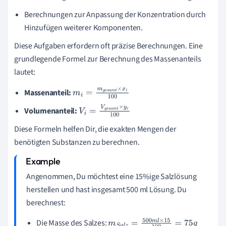
Berechnungen zur Anpassung der Konzentration durch
Hinzufügen weiterer Komponenten.
Diese Aufgaben erfordern oft präzise Berechnungen. Eine
grundlegende Formel zur Berechnung des Massenanteils
lautet:
Massenanteil:
m
i
=
m
g
e
s
a
m
t
×
x
i
1
00
Volumenanteil:
V
i
=
V
g
e
s
a
m
t
×
y
i
1
00
Diese Formeln helfen Dir, die exakten Mengen der
benötigten Substanzen zu berechnen.
Angenommen, Du möchtest eine 15%ige Salzlösung
herstellen und hast insgesamt 500 ml Lösung. Du
berechnest:
Die Masse des Salzes:
m
S
a
l
z
=
500
m
l
×
15
100
=
75
g