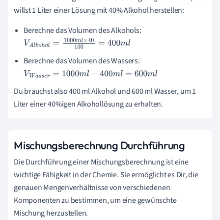
willst 1 Liter einer Lösung mit 40% Alkohol herstellen:
Berechne das Volumen des Alkohols:
V
A
l
k
o
h
o
l
=
1000
m
l
×
40
100
=
400
m
l
Berechne das Volumen des Wassers:
V
W
a
s
s
e
r
=
1000
m
l
−
400
m
l
=
600
m
l
Du brauchst also 400 ml Alkohol und 600 ml Wasser, um 1
Liter einer 40%igen Alkohollösung zu erhalten.
Mischungsberechnung Durchführung
Die Durchführung einer Mischungsberechnung ist eine
wichtige Fähigkeit in der Chemie. Sie ermöglicht es Dir, die
genauen Mengenverhältnisse von verschiedenen
Komponenten zu bestimmen, um eine gewünschte
Mischung herzustellen.