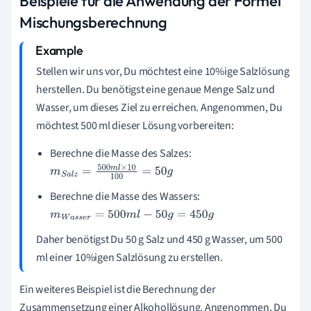
Beispiele für die Anwendung der Formel
Mischungsberechnung
Stellen wir uns vor, Du möchtest eine 10%ige Salzlösung
herstellen. Du benötigst eine genaue Menge Salz und
Wasser, um dieses Ziel zu erreichen. Angenommen, Du
möchtest 500 ml dieser Lösung vorbereiten:
Berechne die Masse des Salzes:
m
S
a
l
z
=
500
m
l
×
10
100
=
50
g
Berechne die Masse des Wassers:
m
W
a
s
s
e
r
=
500
m
l
−
50
g
=
450
g
Daher benötigst Du 50 g Salz und 450 g Wasser, um 500
ml einer 10%igen Salzlösung zu erstellen.
Ein weiteres Beispiel ist die Berechnung der
Zusammensetzung einer Alkohollösung. Angenommen, Du