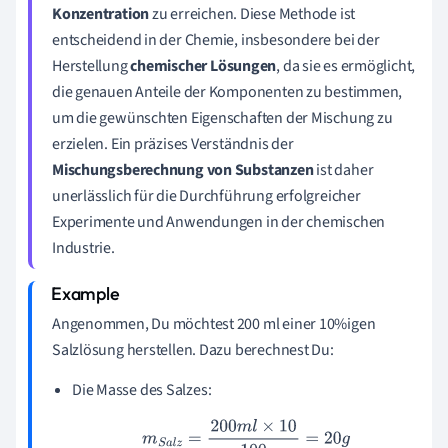
Konzentration
zu erreichen. Diese Methode ist
entscheidend in der Chemie, insbesondere bei der
Herstellung
chemischer Lösungen
, da sie es ermöglicht,
die genauen Anteile der Komponenten zu bestimmen,
um die gewünschten Eigenschaften der Mischung zu
erzielen. Ein präzises Verständnis der
Mischungsberechnung von Substanzen
ist daher
unerlässlich für die Durchführung erfolgreicher
Experimente und Anwendungen in der chemischen
Industrie.
Angenommen, Du möchtest 200 ml einer 10%igen
Salzlösung herstellen. Dazu berechnest Du:
Die Masse des Salzes:
m
S
a
l
z
=
200
m
l
×
10
100
=
20
g