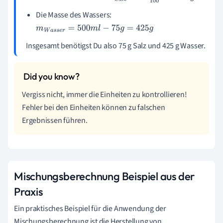
Die Masse des Wassers:
m
W
a
s
s
e
r
=
500
m
l
−
75
g
=
425
g
Insgesamt benötigst Du also 75 g Salz und 425 g Wasser.
Vergiss nicht, immer die Einheiten zu kontrollieren!
Fehler bei den Einheiten können zu falschen
Ergebnissen führen.
Mischungsberechnung Beispiel aus der
Praxis
Ein praktisches Beispiel für die Anwendung der
Mischungsberechnung ist die Herstellung von