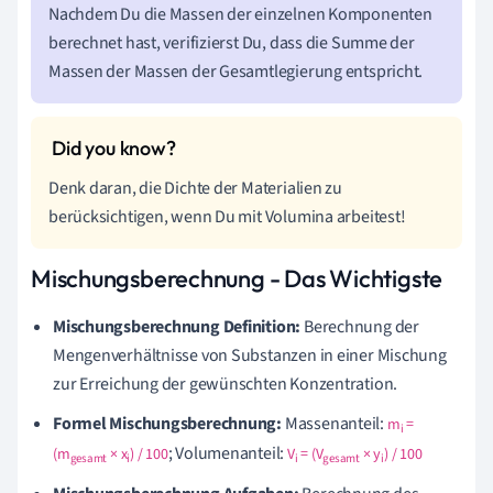
e
r
100
Nachdem Du die Massen der einzelnen Komponenten
berechnet hast, verifizierst Du, dass die Summe der
Massen der Massen der Gesamtlegierung entspricht.
Denk daran, die Dichte der Materialien zu
berücksichtigen, wenn Du mit Volumina arbeitest!
Mischungsberechnung - Das Wichtigste
Mischungsberechnung Definition:
Berechnung der
Mengenverhältnisse von Substanzen in einer Mischung
zur Erreichung der gewünschten Konzentration.
Formel Mischungsberechnung:
Massenanteil:
m
=
i
; Volumenanteil:
(m
× x
) / 100
V
= (V
× y
) / 100
gesamt
i
i
gesamt
i