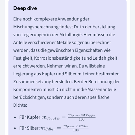
Eine noch komplexere Anwendung der
Mischungsberechnung findest Du in der Herstellung
von Legierungen in der Metallurgie. Hier müssen die
Anteile verschiedener Metalle so genau berechnet
werden, dass die gewünschten Eigenschaften wie
Festigkeit, Korrosionsbeständigkeit und Leitfähigkeit
erreicht werden. Nehmen wir an, Du willst eine
Legierung aus Kupfer und Silber mit einer bestimmten
Zusammensetzung herstellen. Bei der Berechnung der
Komponenten musst Du nicht nur die Massenanteile
berücksichtigen, sondern auch deren spezifische
Dichte:
Für Kupfer:
m
K
u
p
f
e
r
=
m
g
e
s
a
m
t
×
x
K
u
p
f
e
r
100
Für Silber:
m
S
i
l
b
e
r
=
m
g
e
s
a
m
t
×
x
S
i
l
b