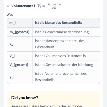
00
Volumenanteil:
V
i
=
V
g
e
s
a
m
t
×
y
i
1
00
Wo:
m_i
ist die Masse des Bestandteils
m_{gesamt}
ist die Gesamtmasse der Mischung
ist der Massenprozentanteil des
x_i
Bestandteils
V_i
ist das Volumen des Bestandteils
V_{gesamt}
ist das Gesamtvolumen der Mischung
ist der Volumenprozentanteil des
y_i
Bestandteils
Denke daran, dass bei Volumina die Dichte der