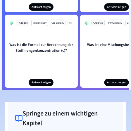
Antwort zeigen
Antwort zeigen
+ Add tag
Immunology
Cell Biology
Mo
+ Add tag
Immunology
Cell
Was ist die Formel zur Berechnung der
Was ist eine Mischungsbe
Stoffmengenkonzentration (c)?
Antwort zeigen
Antwort zeigen
Springe zu einem wichtigen
Kapitel