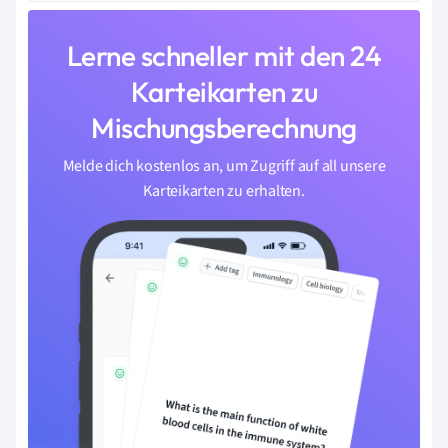
Lerne schneller mit den 24
Karteikarten zu
Mischungsberechnung
Melde dich kostenlos an, um Zugriff auf all unsere
Karteikarten zu erhalten.