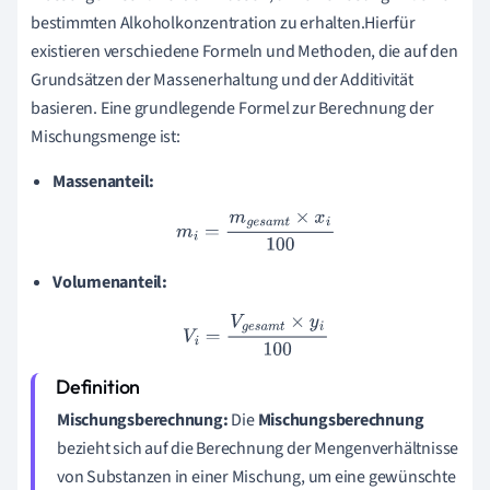
bestimmten Alkoholkonzentration zu erhalten.Hierfür
existieren verschiedene Formeln und Methoden, die auf den
Grundsätzen der Massenerhaltung und der Additivität
basieren. Eine grundlegende Formel zur Berechnung der
Mischungsmenge ist:
Massenanteil:
m
i
=
m
g
e
s
a
m
t
×
x
i
100
Volumenanteil:
V
i
=
V
g
e
s
a
m
t
×
y
i
100
Mischungsberechnung:
Die
Mischungsberechnung
bezieht sich auf die Berechnung der Mengenverhältnisse
von Substanzen in einer Mischung, um eine gewünschte