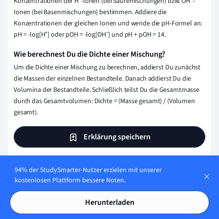
Konzentrationen der H⁺-Ionen (bei Säuremischungen) bzw. OH⁻-
Ionen (bei Basenmischungen) bestimmen. Addiere die
Konzentrationen der gleichen Ionen und wende die pH-Formel an:
pH = -log[H⁺] oder pOH = -log[OH⁻] und pH + pOH = 14.
Wie berechnest Du die Dichte einer Mischung?
Um die Dichte einer Mischung zu berechnen, addierst Du zunächst
die Massen der einzelnen Bestandteile. Danach addierst Du die
Volumina der Bestandteile. Schließlich teilst Du die Gesamtmasse
durch das Gesamtvolumen: Dichte = (Masse gesamt) / (Volumen
gesamt).
Erklärung speichern
94% der StudySmarter-Nutzer erzielen mit unserer
kostenlosen Plattform bessere Noten.
Herunterladen