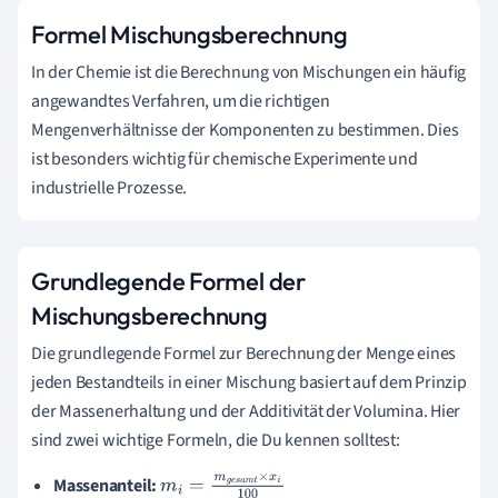
Formel Mischungsberechnung
In der Chemie ist die Berechnung von Mischungen ein häufig
angewandtes Verfahren, um die richtigen
Mengenverhältnisse der Komponenten zu bestimmen. Dies
ist besonders wichtig für chemische Experimente und
industrielle Prozesse.
Grundlegende Formel der
Mischungsberechnung
Die grundlegende Formel zur Berechnung der Menge eines
jeden Bestandteils in einer Mischung basiert auf dem Prinzip
der Massenerhaltung und der Additivität der Volumina. Hier
sind zwei wichtige Formeln, die Du kennen solltest:
Massenanteil:
m
i
=
m
g
e
s
a
m
t
×
x
i
1