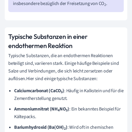
insbesondere bezüglich der Freisetzung von CO
.
2
Typische Substanzen in einer
endothermen Reaktion
Typische Substanzen, die an endothermen Reaktionen
beteiligt sind, variieren stark. Einige häufige Beispiele sind
Salze und Verbindungen, die sich leicht zersetzen oder
auflösen.Hier sind einige typische Substanzen:
Calciumcarbonat (CaCO
)
: Häufig in Kalkstein und für die
3
Zementherstellung genutzt.
Ammoniumnitrat (NH
NO
)
: Ein bekanntes Beispiel für
4
3
Kältepacks.
Bariumhydroxid (Ba(OH)
)
: Wird oft in chemischen
2