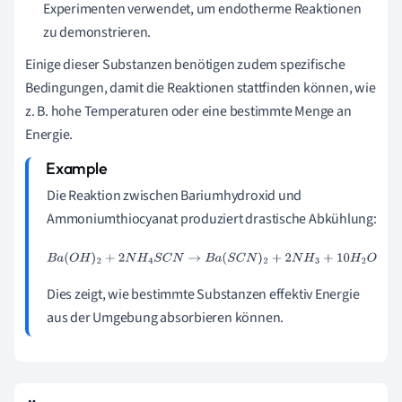
Experimenten verwendet, um endotherme Reaktionen
zu demonstrieren.
Einige dieser Substanzen benötigen zudem spezifische
Bedingungen, damit die Reaktionen stattfinden können, wie
z. B. hohe Temperaturen oder eine bestimmte Menge an
Energie.
Die Reaktion zwischen Bariumhydroxid und
Ammoniumthiocyanat produziert drastische Abkühlung:
B
a
(
O
H
)
2
+
2
N
H
4
S
C
N
→
B
a
(
S
C
N
)
2
+
2
N
H
3
+
10
H
2
O
Dies zeigt, wie bestimmte Substanzen effektiv Energie
aus der Umgebung absorbieren können.