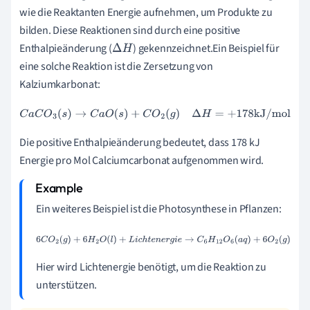
wie die Reaktanten Energie aufnehmen, um Produkte zu
bilden. Diese Reaktionen sind durch eine positive
Enthalpieänderung (
) gekennzeichnet.Ein Beispiel für
Δ
H
eine solche Reaktion ist die Zersetzung von
Kalziumkarbonat:
C
a
C
O
3
(
s
)
→
C
a
O
(
s
)
+
C
O
2
(
g
)
Δ
H
=
+
178
kJ/mol
Die positive Enthalpieänderung bedeutet, dass 178 kJ
Energie pro Mol Calciumcarbonat aufgenommen wird.
Ein weiteres Beispiel ist die Photosynthese in Pflanzen:
6
C
O
2
(
g
)
+
6
H
2
O
(
l
)
+
L
i
c
h
t
e
n
e
r
g
i
e
→
C
6
H
12
O
6
(
a
q
)
+
6
O
2
(
g
)
Hier wird Lichtenergie benötigt, um die Reaktion zu
unterstützen.