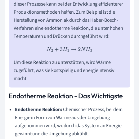
dieser Prozesse kann bei der Entwicklung effizienterer
Produktionsmethoden helfen. Zum Beispiel ist die
Herstellung von Ammoniak durch das Haber-Bosch-
Verfahren eine endotherme Reaktion, die unter hohen
Temperaturen und Drücken durchgeführt wird:
N
2
+
3
H
2
→
2
N
H
3
Um diese Reaktion zu unterstützen, wird Wärme
zugeführt, was sie kostspielig und energieintensiv
macht.
Endotherme Reaktion - Das Wichtigste
Endotherme Reaktion:
Chemischer Prozess, bei dem
Energie in Form von Wärme aus der Umgebung
aufgenommen wird, wodurch das System an Energie
gewinnt und die Umgebung abkühlt.