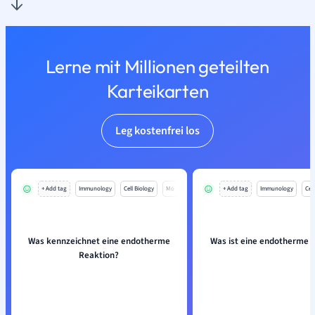
Lerne mit Millionen geteilten
Karteikarten
Leg kostenfrei los
+ Add tag
Immunology
Cell Biology
Mo
+ Add tag
Immunology
Cell
Was kennzeichnet eine endotherme
Was ist eine endotherme 
Reaktion?