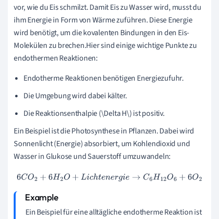
vor, wie du Eis schmilzt. Damit Eis zu Wasser wird, musst du
ihm Energie in Form von Wärme zuführen. Diese Energie
wird benötigt, um die kovalenten Bindungen in den Eis-
Molekülen zu brechen.Hier sind einige wichtige Punkte zu
endothermen Reaktionen:
Endotherme Reaktionen benötigen Energiezufuhr.
Die Umgebung wird dabei kälter.
Die Reaktionsenthalpie (\Delta H\) ist positiv.
Ein Beispiel ist die Photosynthese in Pflanzen. Dabei wird
Sonnenlicht (Energie) absorbiert, um Kohlendioxid und
Wasser in Glukose und Sauerstoff umzuwandeln:
6
C
O
2
+
6
H
2
O
+
L
i
c
h
t
e
n
e
r
g
i
e
→
C
6
H
12
O
6
+
6
O
2
Ein Beispiel für eine alltägliche endotherme Reaktion ist