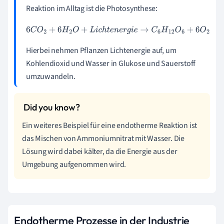
Reaktion im Alltag ist die Photosynthese:
6
C
O
2
+
6
H
2
O
+
L
i
c
h
t
e
n
e
r
g
i
e
→
C
6
H
12
O
6
+
6
O
2
Hierbei nehmen Pflanzen Lichtenergie auf, um
Kohlendioxid und Wasser in Glukose und Sauerstoff
umzuwandeln.
Ein weiteres Beispiel für eine endotherme Reaktion ist
das Mischen von Ammoniumnitrat mit Wasser. Die
Lösung wird dabei kälter, da die Energie aus der
Umgebung aufgenommen wird.
Endotherme Prozesse in der Industrie