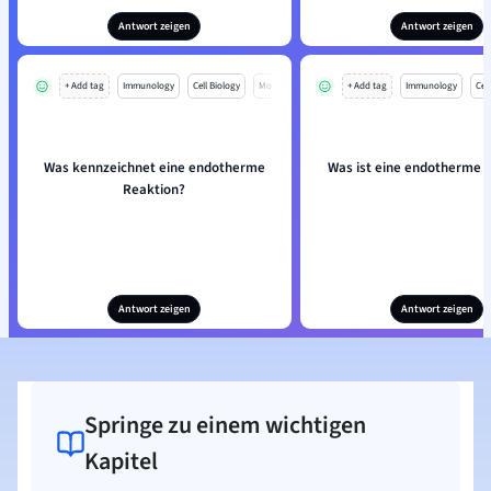
Antwort zeigen
Antwort zeigen
+ Add tag
Immunology
Cell Biology
Mo
+ Add tag
Immunology
Cell
Was kennzeichnet eine endotherme
Was ist eine endotherme 
Reaktion?
Antwort zeigen
Antwort zeigen
Springe zu einem wichtigen
Kapitel