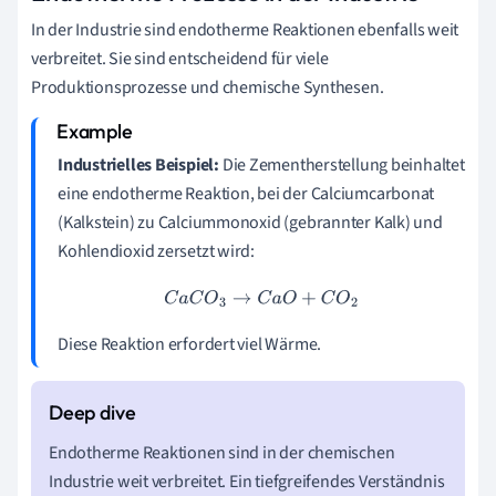
In der Industrie sind endotherme Reaktionen ebenfalls weit
verbreitet. Sie sind entscheidend für viele
Produktionsprozesse und chemische Synthesen.
Industrielles Beispiel:
Die Zementherstellung beinhaltet
eine endotherme Reaktion, bei der Calciumcarbonat
(Kalkstein) zu Calciummonoxid (gebrannter Kalk) und
Kohlendioxid zersetzt wird:
C
a
C
O
3
→
C
a
O
+
C
O
2
Diese Reaktion erfordert viel Wärme.
Endotherme Reaktionen sind in der chemischen
Industrie weit verbreitet. Ein tiefgreifendes Verständnis