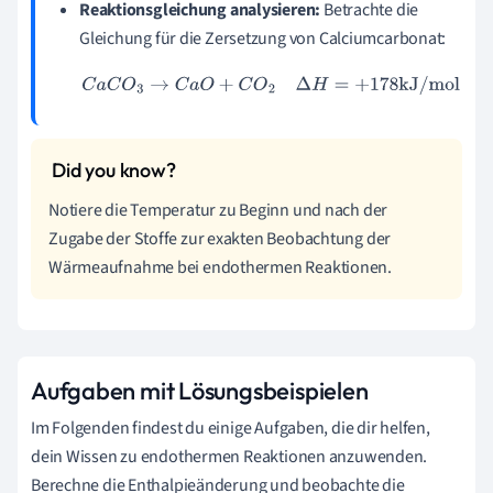
Reaktionsgleichung analysieren:
Betrachte die
Gleichung für die Zersetzung von Calciumcarbonat:
C
a
C
O
3
→
C
a
O
+
C
O
2
Δ
H
=
+
178
kJ/mol
Notiere die Temperatur zu Beginn und nach der
Zugabe der Stoffe zur exakten Beobachtung der
Wärmeaufnahme bei endothermen Reaktionen.
Aufgaben mit Lösungsbeispielen
Im Folgenden findest du einige Aufgaben, die dir helfen,
dein Wissen zu endothermen Reaktionen anzuwenden.
Berechne die Enthalpieänderung und beobachte die