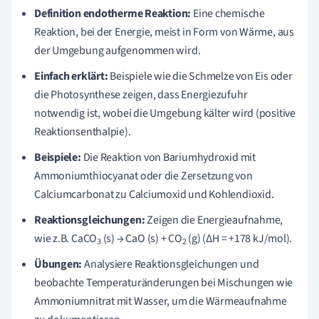
Definition endotherme Reaktion:
Eine chemische
Reaktion, bei der Energie, meist in Form von Wärme, aus
der Umgebung aufgenommen wird.
Einfach erklärt:
Beispiele wie die Schmelze von Eis oder
die Photosynthese zeigen, dass Energiezufuhr
notwendig ist, wobei die Umgebung kälter wird (positive
Reaktionsenthalpie).
Beispiele:
Die Reaktion von Bariumhydroxid mit
Ammoniumthiocyanat oder die Zersetzung von
Calciumcarbonat zu Calciumoxid und Kohlendioxid.
Reaktionsgleichungen:
Zeigen die Energieaufnahme,
wie z.B. CaCO
(s) → CaO (s) + CO
(g) (ΔH = +178 kJ/mol).
3
2
Übungen:
Analysiere Reaktionsgleichungen und
beobachte Temperaturänderungen bei Mischungen wie
Ammoniumnitrat mit Wasser, um die Wärmeaufnahme