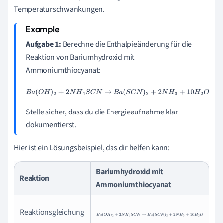
Temperaturschwankungen.
Aufgabe 1:
Berechne die Enthalpieänderung für die
Reaktion von Bariumhydroxid mit
Ammoniumthiocyanat:
B
a
(
O
H
)
2
+
2
N
H
4
S
C
N
→
B
a
(
S
C
N
)
2
+
2
N
H
3
+
10
H
2
O
Stelle sicher, dass du die Energieaufnahme klar
dokumentierst.
Hier ist ein Lösungsbeispiel, das dir helfen kann:
Bariumhydroxid mit
Reaktion
Ammoniumthiocyanat
Reaktionsgleichung
B
a
(
O
H
)
2
+
2
N
H
4
S
C
N
→
B
a
(
S
C
N
)
2
+
2
N
H
3
+
1