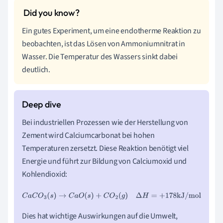
Ein gutes Experiment, um eine endotherme Reaktion zu
beobachten, ist das Lösen von Ammoniumnitrat in
Wasser. Die Temperatur des Wassers sinkt dabei
deutlich.
Bei industriellen Prozessen wie der Herstellung von
Zement wird Calciumcarbonat bei hohen
Temperaturen zersetzt. Diese Reaktion benötigt viel
Energie und führt zur Bildung von Calciumoxid und
Kohlendioxid:
C
a
C
O
3
(
s
)
→
C
a
O
(
s
)
+
C
O
2
(
g
)
Δ
H
=
+
178
kJ/mol
Dies hat wichtige Auswirkungen auf die Umwelt,