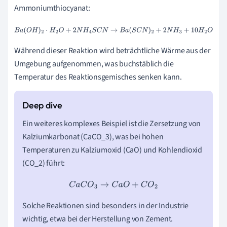
Ammoniumthiocyanat:
B
a
(
O
H
)
2
⋅
H
2
O
+
2
N
H
4
S
C
N
→
B
a
(
S
C
N
)
2
+
2
N
H
3
+
10
H
2
O
Während dieser Reaktion wird beträchtliche Wärme aus der
Umgebung aufgenommen, was buchstäblich die
Temperatur des Reaktionsgemisches senken kann.
Ein weiteres komplexes Beispiel ist die Zersetzung von
Kalziumkarbonat (CaCO_3), was bei hohen
Temperaturen zu Kalziumoxid (CaO) und Kohlendioxid
(CO_2) führt:
C
a
C
O
3
→
C
a
O
+
C
O
2
Solche Reaktionen sind besonders in der Industrie
wichtig, etwa bei der Herstellung von Zement.