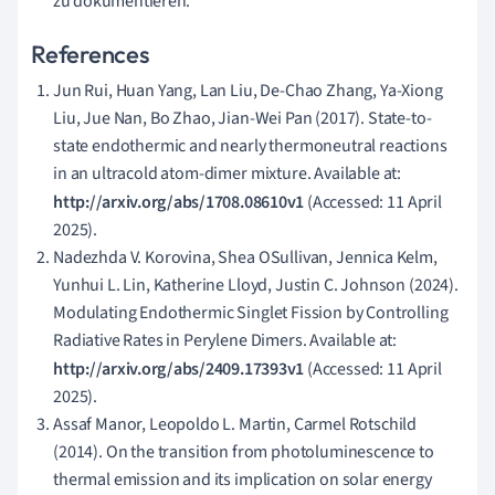
zu dokumentieren.
References
Jun Rui, Huan Yang, Lan Liu, De-Chao Zhang, Ya-Xiong
Liu, Jue Nan, Bo Zhao, Jian-Wei Pan (2017). State-to-
state endothermic and nearly thermoneutral reactions
in an ultracold atom-dimer mixture. Available at:
http://arxiv.org/abs/1708.08610v1
(Accessed: 11 April
2025).
Nadezhda V. Korovina, Shea OSullivan, Jennica Kelm,
Yunhui L. Lin, Katherine Lloyd, Justin C. Johnson (2024).
Modulating Endothermic Singlet Fission by Controlling
Radiative Rates in Perylene Dimers. Available at:
http://arxiv.org/abs/2409.17393v1
(Accessed: 11 April
2025).
Assaf Manor, Leopoldo L. Martin, Carmel Rotschild
(2014). On the transition from photoluminescence to
thermal emission and its implication on solar energy