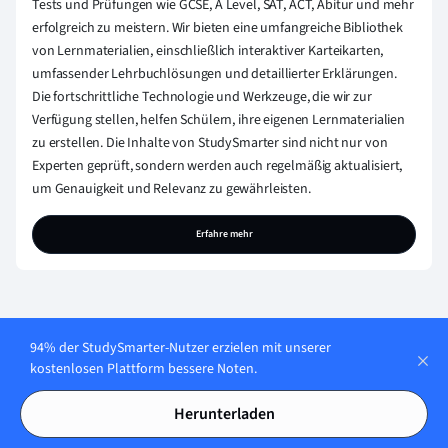
Tests und Prüfungen wie GCSE, A Level, SAT, ACT, Abitur und mehr
erfolgreich zu meistern. Wir bieten eine umfangreiche Bibliothek
von Lernmaterialien, einschließlich interaktiver Karteikarten,
umfassender Lehrbuchlösungen und detaillierter Erklärungen.
Die fortschrittliche Technologie und Werkzeuge, die wir zur
Verfügung stellen, helfen Schülern, ihre eigenen Lernmaterialien
zu erstellen. Die Inhalte von StudySmarter sind nicht nur von
Experten geprüft, sondern werden auch regelmäßig aktualisiert,
um Genauigkeit und Relevanz zu gewährleisten.
Erfahre mehr
94% der StudySmarter-Nutzer erzielen mit unserer
kostenlosen Plattform bessere Noten.
Lerne jederzeit. Lerne
Herunterladen
überall. Auf allen