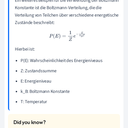
Ein weiteres Beispiel für die Verwendung der Boltzmann
Konstante ist die Boltzmann-Verteilung, die die
Verteilung von Teilchen über verschiedene energetische
Zustände beschreibt:
P
(
E
)
=
1
Z
e
−
E
k
B
T
Hierbei ist:
P(E): Wahrscheinlichkeit des Energieniveaus
Z: Zustandssumme
E: Energieniveau
k_B: Boltzmann Konstante
T: Temperatur