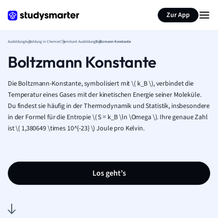
Zur App
Ausbildung
Ausbildung in Chemie
Chemikant Ausbildung
Boltzmann Konstante
Boltzmann Konstante
Die Boltzmann-Konstante, symbolisiert mit
\
( k_B
\
), verbindet die
Temperatur eines Gases mit der kinetischen Energie seiner Moleküle.
Du findest sie häufig in der Thermodynamik und Statistik, insbesondere
in der Formel für die Entropie
\
( S = k_B
\
ln
\
Omega
\
). Ihre genaue Zahl
ist
\
( 1,380649
\
times 10^{-23}
\
) Joule pro Kelvin.
Los geht’s