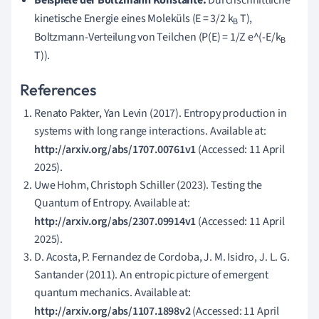
Beispiele der Boltzmann Konstante:
Durchschnittliche
kinetische Energie eines Moleküls (E = 3/2 k
T),
B
Boltzmann-Verteilung von Teilchen (P(E) = 1/Z e^(-E/k
B
T)).
References
Renato Pakter, Yan Levin (2017). Entropy production in
systems with long range interactions. Available at:
http://arxiv.org/abs/1707.00761v1
(Accessed: 11 April
2025).
Uwe Hohm, Christoph Schiller (2023). Testing the
Quantum of Entropy. Available at:
http://arxiv.org/abs/2307.09914v1
(Accessed: 11 April
2025).
D. Acosta, P. Fernandez de Cordoba, J. M. Isidro, J. L. G.
Santander (2011). An entropic picture of emergent
quantum mechanics. Available at:
http://arxiv.org/abs/1107.1898v2
(Accessed: 11 April