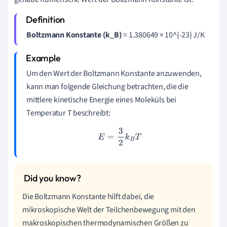
Boltzmann Konstante (k_B)
= 1.380649 × 10^{-23} J/K
Um den Wert der Boltzmann Konstante anzuwenden,
kann man folgende Gleichung betrachten, die die
mittlere kinetische Energie eines Moleküls bei
Temperatur T beschreibt:
E
=
3
2
k
B
T
Die Boltzmann Konstante hilft dabei, die
mikroskopische Welt der Teilchenbewegung mit den
makroskopischen thermodynamischen Größen zu