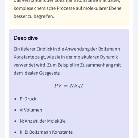
Das Verständnis der Boltzmann Konstante hilft dabei,
komplexe chemische Prozesse auf molekularer Ebene
besser zu begreifen.
Ein tieferer Einblick in die Anwendung der Boltzmann
Konstante zeigt, wie sie in der molekularen Dynamik
verwendet wird. Zum Beispiel im Zusammenhang mit
dem idealen Gasgesetz:
P
V
=
N
k
B
T
P: Druck
V: Volumen
N: Anzahl der Moleküle
k_B: Boltzmann Konstante