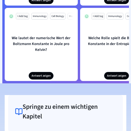
Antwort zeigen
Antwort zeigen
+ Add tag
Immunology
Cell Biology
Mo
+ Add tag
Immunology
Cell
Wie lautet der numerische Wert der
Welche Rolle spielt die 
Boltzmann Konstante in Joule pro
Konstante in der Entropi
Kelvin?
Antwort zeigen
Antwort zeigen
Springe zu einem wichtigen
Kapitel