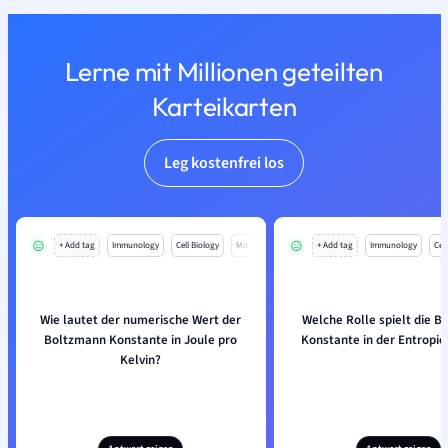
Lerne mit Millionen geteilten
Karteikarten
Leg kostenfrei los
+ Add tag
Immunology
Cell Biology
Mo
+ Add tag
Immunology
Cell
Wie lautet der numerische Wert der
Welche Rolle spielt die 
Boltzmann Konstante in Joule pro
Konstante in der Entropi
Kelvin?