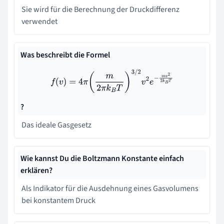
Sie wird für die Berechnung der Druckdifferenz
verwendet
Was beschreibt die Formel
f
(
v
)
=
4
π
(
m
2
π
k
B
T
)
3
/
2
v
2
e
−
m
v
2
2
k
B
T
?
Das ideale Gasgesetz
Wie kannst Du die Boltzmann Konstante einfach
erklären?
Als Indikator für die Ausdehnung eines Gasvolumens
bei konstantem Druck