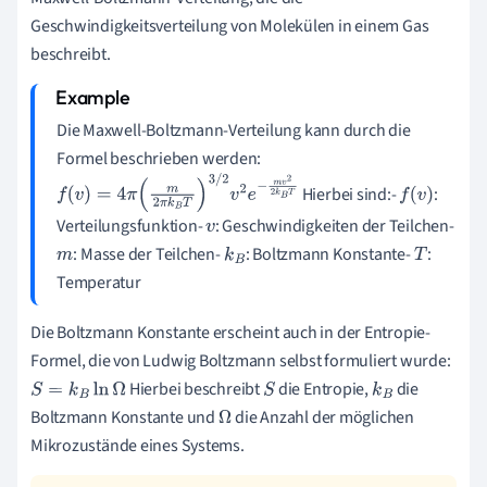
Geschwindigkeitsverteilung von Molekülen in einem Gas
beschreibt.
Die Maxwell-Boltzmann-Verteilung kann durch die
Formel beschrieben werden:
Hierbei sind:-
:
f
(
v
)
=
4
π
(
m
2
π
k
B
T
)
3
/
2
v
2
e
−
m
v
2
2
k
B
T
f
(
v
)
Verteilungsfunktion-
: Geschwindigkeiten der Teilchen-
v
: Masse der Teilchen-
: Boltzmann Konstante-
:
m
k
B
T
Temperatur
Die Boltzmann Konstante erscheint auch in der Entropie-
Formel, die von Ludwig Boltzmann selbst formuliert wurde:
Hierbei beschreibt
die Entropie,
die
S
=
k
B
ln
Ω
S
k
B
Boltzmann Konstante und
die Anzahl der möglichen
Ω
Mikrozustände eines Systems.