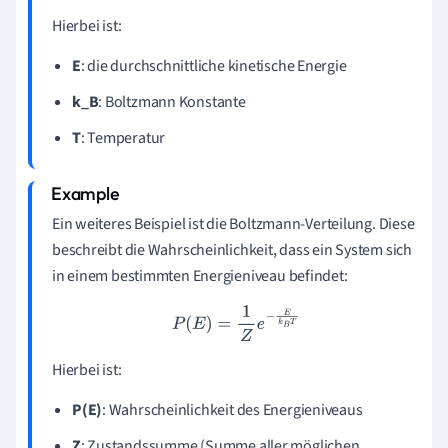
Hierbei ist:
E
: die durchschnittliche kinetische Energie
k_B
: Boltzmann Konstante
T
: Temperatur
Ein weiteres Beispiel ist die Boltzmann-Verteilung. Diese
beschreibt die Wahrscheinlichkeit, dass ein System sich
in einem bestimmten Energieniveau befindet:
P
(
E
)
=
1
Z
e
−
E
k
B
T
Hierbei ist:
P(E)
: Wahrscheinlichkeit des Energieniveaus
Z
: Zustandssumme (Summe aller möglichen