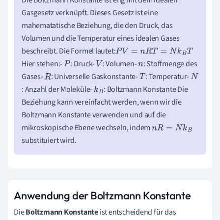
Die Boltzmann Konstante ist eng mit dem idealen
Gasgesetz verknüpft. Dieses Gesetz ist eine
mahematatische Beziehung, die den Druck, das
Volumen und die Temperatur eines idealen Gases
beschreibt. Die Formel lautet:
P
V
=
n
R
T
=
N
k
B
T
Hier stehen:-
: Druck-
: Volumen-
: Stoffmenge des
P
V
n
Gases-
: Universelle Gaskonstante-
: Temperatur-
R
T
N
: Anzahl der Moleküle-
: Boltzmann Konstante Die
k
B
Beziehung kann vereinfacht werden, wenn wir die
Boltzmann Konstante verwenden und auf die
mikroskopische Ebene wechseln, indem
n
R
=
N
k
B
substituiert wird.
Anwendung der Boltzmann Konstante
Die
Boltzmann Konstante
ist entscheidend für das