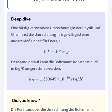
Eine häufig verwendete Umrechnung in der Physik und
Chemie ist die Umrechnung in Erg/K. Erg ist eine
andere Maßeinheit für Energie:
1
J
=
10
7
e
r
g
Basierend darauf kann die Boltzmann Konstante auch
in Erg/K umgerechnet werden:
k
B
=
1.380649
×
10
−
16
e
r
g
/
K
Die Kenntnis über die Umrechnung der Boltzmann