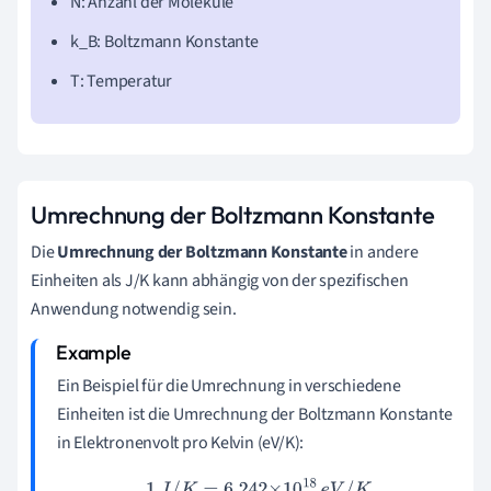
N: Anzahl der Moleküle
k_B: Boltzmann Konstante
T: Temperatur
Umrechnung der Boltzmann Konstante
Die
Umrechnung der Boltzmann Konstante
in andere
Einheiten als J/K kann abhängig von der spezifischen
Anwendung notwendig sein.
Ein Beispiel für die Umrechnung in verschiedene
Einheiten ist die Umrechnung der Boltzmann Konstante
in Elektronenvolt pro Kelvin (eV/K):
1
J
/
K
=
6.242
×
10
18
e
V
/
K