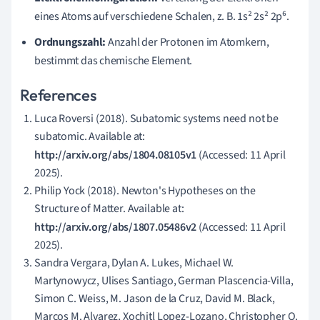
eines Atoms auf verschiedene Schalen, z. B. 1s² 2s² 2p⁶.
Ordnungszahl:
Anzahl der Protonen im Atomkern,
bestimmt das chemische Element.
References
Luca Roversi (2018). Subatomic systems need not be
subatomic. Available at:
http://arxiv.org/abs/1804.08105v1
(Accessed: 11 April
2025).
Philip Yock (2018). Newton's Hypotheses on the
Structure of Matter. Available at:
http://arxiv.org/abs/1807.05486v2
(Accessed: 11 April
2025).
Sandra Vergara, Dylan A. Lukes, Michael W.
Martynowycz, Ulises Santiago, German Plascencia-Villa,
Simon C. Weiss, M. Jason de la Cruz, David M. Black,
Marcos M. Alvarez, Xochitl Lopez-Lozano, Christopher O.