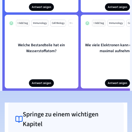
Antwort zeigen
Antwort zeigen
+ Add tag
Immunology
Cell Biology
Mo
+ Add tag
Immunology
Cell
Welche Bestandteile hat ein
Wie viele Elektronen kann d
Wasserstoffatom?
maximal aufnehme
Antwort zeigen
Antwort zeigen
Springe zu einem wichtigen
Kapitel