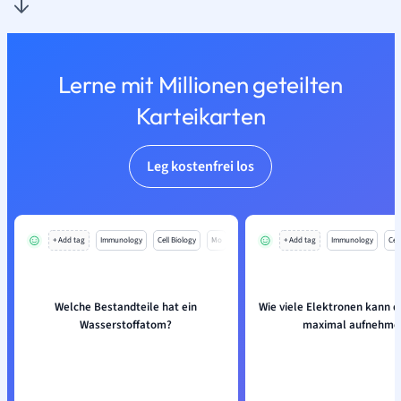
Lerne mit Millionen geteilten
Karteikarten
Leg kostenfrei los
+ Add tag
Immunology
Cell Biology
Mo
+ Add tag
Immunology
Cell
Welche Bestandteile hat ein
Wie viele Elektronen kann d
Wasserstoffatom?
maximal aufnehme