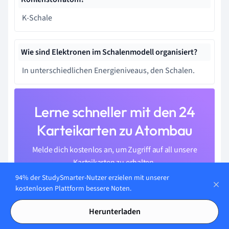
K-Schale
Wie sind Elektronen im Schalenmodell organisiert?
In unterschiedlichen Energieniveaus, den Schalen.
Lerne schneller mit den 24
Karteikarten zu Atombau
Melde dich kostenlos an, um Zugriff auf all unsere
Karteikarten zu erhalten.
94% der StudySmarter-Nutzer erzielen mit unserer
kostenlosen Plattform bessere Noten.
Herunterladen