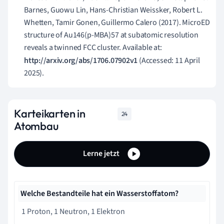
Barnes, Guowu Lin, Hans-Christian Weissker, Robert L.
Whetten, Tamir Gonen, Guillermo Calero (2017). MicroED
structure of Au146(p-MBA)57 at subatomic resolution
reveals a twinned FCC cluster. Available at:
http://arxiv.org/abs/1706.07902v1
(Accessed: 11 April
2025).
Karteikarten in
24
Atombau
Lerne jetzt
Welche Bestandteile hat ein Wasserstoffatom?
1 Proton, 1 Neutron, 1 Elektron