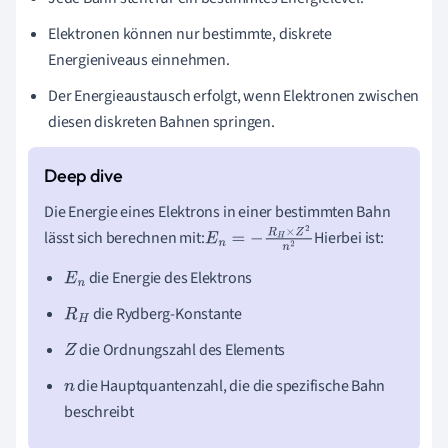
Elektronen können nur bestimmte, diskrete
Energieniveaus einnehmen.
Der Energieaustausch erfolgt, wenn Elektronen zwischen
diesen diskreten Bahnen springen.
Die Energie eines Elektrons in einer bestimmten Bahn
lässt sich berechnen mit:
Hierbei ist:
E
n
=
−
R
H
×
Z
2
n
2
die Energie des Elektrons
E
n
die Rydberg-Konstante
R
H
die Ordnungszahl des Elements
Z
die Hauptquantenzahl, die die spezifische Bahn
n
beschreibt