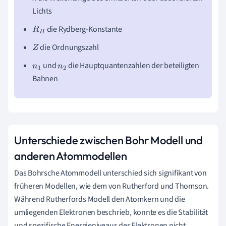
Lichts
die Rydberg-Konstante
R
H
die Ordnungszahl
Z
und
die Hauptquantenzahlen der beteiligten
n
1
n
2
Bahnen
Unterschiede zwischen Bohr Modell und
anderen Atommodellen
Das Bohrsche Atommodell unterschied sich signifikant von
früheren Modellen, wie dem von Rutherford und Thomson.
Während Rutherfords Modell den Atomkern und die
umliegenden Elektronen beschrieb, konnte es die Stabilität
und spezifische Energieniveaus der Elektronen nicht