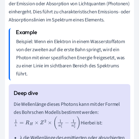
der Emission oder Absorption von Lichtquanten (Photonen)
einhergeht. Dies führt zu charakteristischen Emissions- oder
Absorptionslinien im Spektrum eines Elements.
Beispiel: Wenn ein Elektron in einem Wasserstoffatom
von der zweiten auf die erste Bahn springt, wird ein
Photon mit einer spezifischen Energie freigesetzt, was
zu einer Linie im sichtbaren Bereich des Spektrums
führt.
Die Wellenlänge dieses Photons kann mit der Formel
des Bohrschen Modells bestimmt werden:
Hierbei ist:
1
λ
=
R
H
×
Z
2
×
(
1
n
1
2
−
1
n
2
2
)
λ
die Wellenlänge des emittierten oder absorbierten
λ
λ