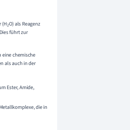
r (H
O) als Reagenz
2
ies führt zur
m eine chemische
n als auch in der
um Ester, Amide,
 Metallkomplexe, die in