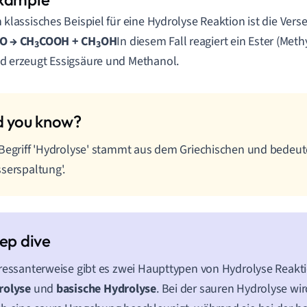
n klassisches Beispiel für eine Hydrolyse Reaktion ist die Verse
O → CH
COOH + CH
OH
In diesem Fall reagiert ein Ester (Met
3
3
d erzeugt Essigsäure und Methanol.
Begriff 'Hydrolyse' stammt aus dem Griechischen und bedeut
serspaltung'.
ressanterweise gibt es zwei Haupttypen von Hydrolyse Reakt
rolyse
und
basische Hydrolyse
. Bei der sauren Hydrolyse wir