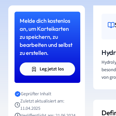
Melde dich kostenlos
an, um Karteikarten
zu speichern, zu
bearbeiten und selbst
Hydr
zu erstellen.
Hydroly
Leg jetzt los
besonde
von gr
Geprüfter Inhalt
Zuletzt aktualisiert am:
11.04.2025
Defi
Veröffentlicht am: 21.06.2024