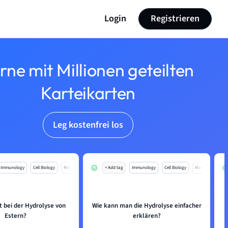
Login
Registrieren
rne mit Millionen geteilten
Karteikarten
Leg kostenfrei los
Immunology
Cell Biology
Mo
+ Add tag
Immunology
Cell Biology
Mo
t bei der Hydrolyse von
Wie kann man die Hydrolyse einfacher
Estern?
erklären?