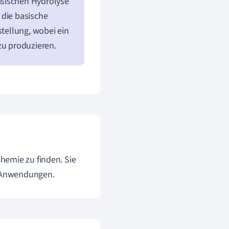
asischen Hydrolyse
 die basische
stellung, wobei ein
zu produzieren.
hemie zu finden. Sie
e Anwendungen.