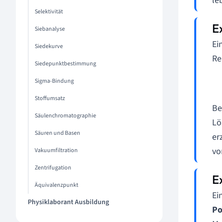
le
Selektivität
Siebanalyse
Ei
Siedekurve
Re
Siedepunktbestimmung
Sigma-Bindung
Stoffumsatz
Be
Säulenchromatographie
Lö
Säuren und Basen
er
vo
Vakuumfiltration
Zentrifugation
Äquivalenzpunkt
Ei
Physiklaborant Ausbildung
Po