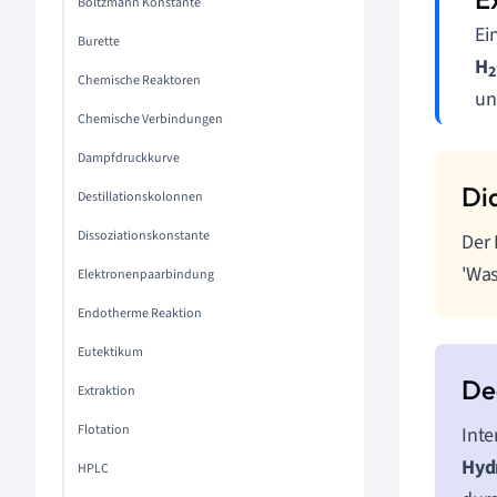
Boltzmann Konstante
Ei
Burette
H
2
Chemische Reaktoren
un
Chemische Verbindungen
Dampfdruckkurve
Destillationskolonnen
Dissoziationskonstante
Der 
'Was
Elektronenpaarbindung
Endotherme Reaktion
Eutektikum
Extraktion
Flotation
Inte
Hyd
HPLC