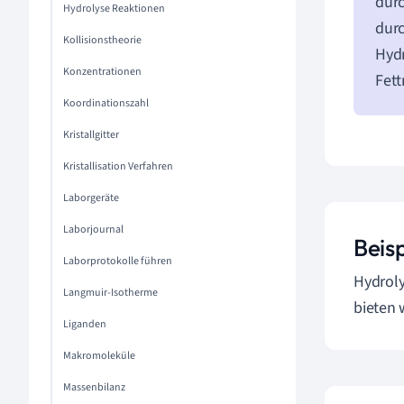
durc
Hydrolyse Reaktionen
durc
Kollisionstheorie
Hydr
Konzentrationen
Fett
Koordinationszahl
Kristallgitter
Kristallisation Verfahren
Laborgeräte
Laborjournal
Beisp
Laborprotokolle führen
Hydroly
Langmuir-Isotherme
bieten 
Liganden
Makromoleküle
Massenbilanz