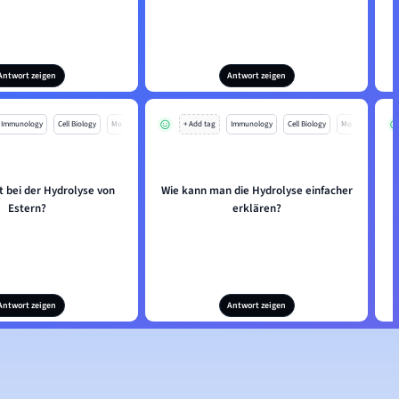
Antwort zeigen
Antwort zeigen
Immunology
Cell Biology
Mo
+ Add tag
Immunology
Cell Biology
Mo
t bei der Hydrolyse von
Wie kann man die Hydrolyse einfacher
Estern?
erklären?
Antwort zeigen
Antwort zeigen