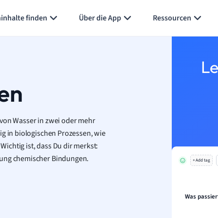
inhalte finden
Über die App
Ressourcen
Le
nen
 von Wasser in zwei oder mehr
ig in biologischen Prozessen, wie
chtig ist, dass Du dir merkst:
ltung chemischer Bindungen.
+ Add tag
Was passier