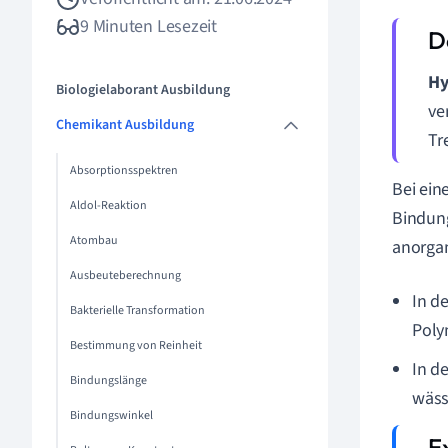
9 Minuten Lesezeit
Hy
Biologielaborant Ausbildung
ve
Chemikant Ausbildung
Tr
Absorptionsspektren
Bei ein
Aldol-Reaktion
Bindung
Atombau
anorgan
Ausbeuteberechnung
In d
Bakterielle Transformation
Poly
Bestimmung von Reinheit
In d
Bindungslänge
wäss
Bindungswinkel