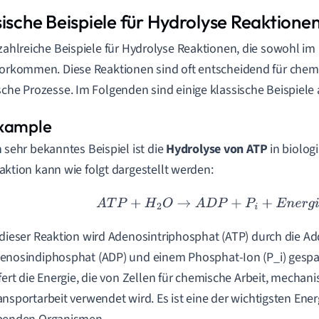
sische Beispiele für Hydrolyse Reaktione
 zahlreiche Beispiele für Hydrolyse Reaktionen, die sowohl im
vorkommen. Diese Reaktionen sind oft entscheidend für che
sche Prozesse. Im Folgenden sind einige klassische Beispiele 
n sehr bekanntes Beispiel ist die
Hydrolyse von ATP
in biolog
aktion kann wie folgt dargestellt werden:
A
T
P
+
H
2
O
→
A
D
P
+
P
i
+
E
n
e
r
g
i
e
 dieser Reaktion wird Adenosintriphosphat (ATP) durch die Ad
enosindiphosphat (ADP) und einem Phosphat-Ion (P_i) gespal
efert die Energie, die von Zellen für chemische Arbeit, mechan
ansportarbeit verwendet wird. Es ist eine der wichtigsten Ener