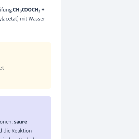
ifung:
CH
COOCH
+
3
3
hylacetat) mit Wasser
et
ionen:
saure
d die Reaktion