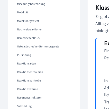
Mischungsberechnung
Klas
Molalität
Es gibt
Molekulargewicht
Alltag 
Nachweisreaktionen
biologi
Osmotischer Druck
Ostwaldsches Verdünnungsgesetz
Ei
Pi-Bindung
Re
Reaktionsarten
Reaktionsenthalpien
In
Reaktionskontrolle
Ad
Reaktionswärme
li
Resonanzstrukturen
Tr
Salzbildung