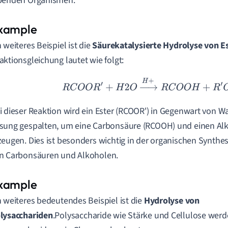
benden Organismen.
n weiteres Beispiel ist die
Säurekatalysierte Hydrolyse von E
aktionsgleichung lautet wie folgt:
R
C
O
O
R
′
+
H
2
O
→
H
+
R
C
O
O
H
+
R
′
O
H
i dieser Reaktion wird ein Ester (RCOOR') in Gegenwart von W
sung gespalten, um eine Carbonsäure (RCOOH) und einen Alk
zeugen. Dies ist besonders wichtig in der organischen Synthes
n Carbonsäuren und Alkoholen.
n weiteres bedeutendes Beispiel ist die
Hydrolyse von
lysacchariden
.Polysaccharide wie Stärke und Cellulose wer