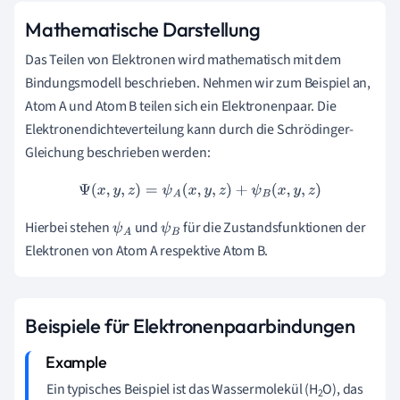
Mathematische Darstellung
Das Teilen von Elektronen wird mathematisch mit dem
Bindungsmodell beschrieben. Nehmen wir zum Beispiel an,
Atom A und Atom B teilen sich ein Elektronenpaar. Die
Elektronendichteverteilung kann durch die Schrödinger-
Gleichung beschrieben werden:
Ψ
(
x
,
y
,
z
)
=
ψ
A
(
x
,
y
,
z
)
+
ψ
B
(
x
,
y
,
z
)
Hierbei stehen
und
für die Zustandsfunktionen der
ψ
A
ψ
B
Elektronen von Atom A respektive Atom B.
Beispiele für Elektronenpaarbindungen
Ein typisches Beispiel ist das Wassermolekül (H
O), das
2