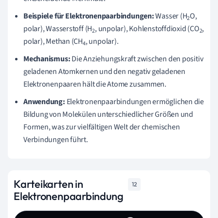
Beispiele für Elektronenpaarbindungen:
Wasser (H
O,
2
polar), Wasserstoff (H
, unpolar), Kohlenstoffdioxid (CO
,
2
2
polar), Methan (CH
, unpolar).
4
Mechanismus:
Die Anziehungskraft zwischen den positiv
geladenen Atomkernen und den negativ geladenen
Elektronenpaaren hält die Atome zusammen.
Anwendung:
Elektronenpaarbindungen ermöglichen die
Bildung von Molekülen unterschiedlicher Größen und
Formen, was zur vielfältigen Welt der chemischen
Verbindungen führt.
Karteikarten in
12
Elektronenpaarbindung