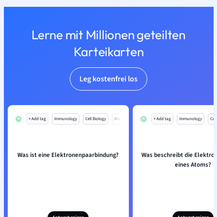
Lerne mit Millionen geteilten
Karteikarten
Leg kostenfrei los
+ Add tag
Immunology
Cell Biology
Mo
+ Add tag
Immunology
Cell
Was ist eine Elektronenpaarbindung?
Was beschreibt die Elektron
eines Atoms?