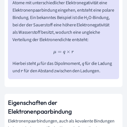
Atome mit unterschiedlicher Elektronegativität eine
Elektronenpaarbindung eingehen, entsteht eine polare
Bindung. Ein bekanntes Beispiel ist die H
O-Bindung,
2
bei der der Sauerstoff eine höhere Elektronegativität
als Wasserstoff besitzt, wodurch eine ungleiche
Verteilung der Elektronendichte entsteht:
μ
=
q
×
r
Hierbei steht
für das Dipolmoment,
für die Ladung
μ
q
und
für den Abstand zwischen den Ladungen.
r
Eigenschaften der
Elektronenpaarbindung
Elektronenpaarbindungen, auch als kovalente Bindungen