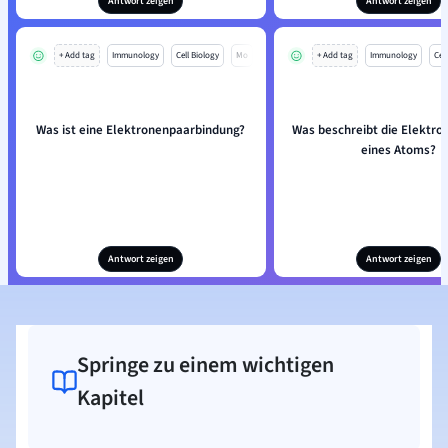
Antwort zeigen
Antwort zeigen
+ Add tag
Immunology
Cell Biology
Mo
+ Add tag
Immunology
Cell
Was ist eine Elektronenpaarbindung?
Was beschreibt die Elektron
eines Atoms?
Antwort zeigen
Antwort zeigen
Springe zu einem wichtigen
Kapitel