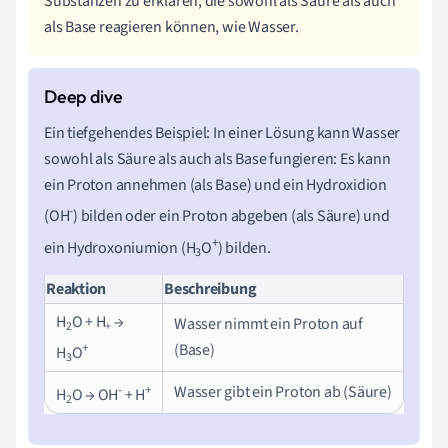
Substanzen zu erklären, die sowohl als Säure als auch
als Base reagieren können, wie Wasser.
Ein tiefgehendes Beispiel: In einer Lösung kann Wasser
sowohl als Säure als auch als Base fungieren: Es kann
ein Proton annehmen (als Base) und ein Hydroxidion
-
(OH
) bilden oder ein Proton abgeben (als Säure) und
+
ein Hydroxoniumion (H
O
) bilden.
3
Reaktion
Beschreibung
H
O + H
→
Wasser nimmt ein Proton auf
2
+
+
(Base)
H
O
3
-
+
Wasser gibt ein Proton ab (Säure)
H
O → OH
+ H
2