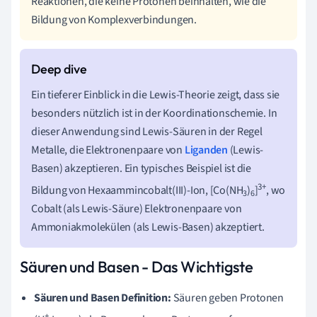
Reaktionen, die keine Protonen beinhalten, wie die
Bildung von Komplexverbindungen.
Ein tieferer Einblick in die Lewis-Theorie zeigt, dass sie
besonders nützlich ist in der Koordinationschemie. In
dieser Anwendung sind Lewis-Säuren in der Regel
Metalle, die Elektronenpaare von
Liganden
(Lewis-
Basen) akzeptieren. Ein typisches Beispiel ist die
3+
Bildung von Hexaammincobalt(III)-Ion, [Co(NH
)
]
, wo
3
6
Cobalt (als Lewis-Säure) Elektronenpaare von
Ammoniakmolekülen (als Lewis-Basen) akzeptiert.
Säuren und Basen - Das Wichtigste
Säuren und Basen Definition:
Säuren geben Protonen
+