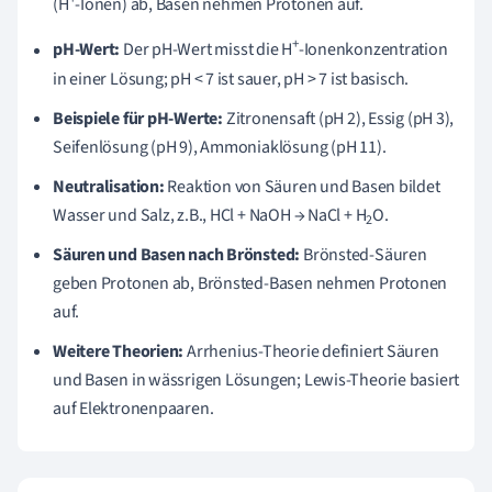
(H
-Ionen) ab, Basen nehmen Protonen auf.
+
pH-Wert:
Der pH-Wert misst die H
-Ionenkonzentration
in einer Lösung; pH < 7 ist sauer, pH > 7 ist basisch.
Beispiele für pH-Werte:
Zitronensaft (pH 2), Essig (pH 3),
Seifenlösung (pH 9), Ammoniaklösung (pH 11).
Neutralisation:
Reaktion von Säuren und Basen bildet
Wasser und Salz, z.B., HCl + NaOH → NaCl + H
O.
2
Säuren und Basen nach Brönsted:
Brönsted-Säuren
geben Protonen ab, Brönsted-Basen nehmen Protonen
auf.
Weitere Theorien:
Arrhenius-Theorie definiert Säuren
und Basen in wässrigen Lösungen; Lewis-Theorie basiert
auf Elektronenpaaren.