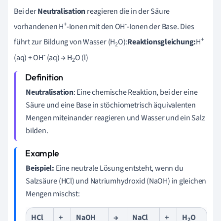
Bei der
Neutralisation
reagieren die in der Säure
+
-
vorhandenen H
-Ionen mit den OH
-Ionen der Base. Dies
+
führt zur Bildung von Wasser (H
O):
Reaktionsgleichung:
H
2
-
(aq) + OH
(aq) → H
O (l)
2
Neutralisation
: Eine chemische Reaktion, bei der eine
Säure und eine Base in stöchiometrisch äquivalenten
Mengen miteinander reagieren und Wasser und ein Salz
bilden.
Beispiel:
Eine neutrale Lösung entsteht, wenn du
Salzsäure (HCl) und Natriumhydroxid (NaOH) in gleichen
Mengen mischst:
HCl
+
NaOH
→
NaCl
+
H
O
2