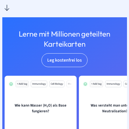
Lerne mit Millionen geteilten
Karteikarten
Leg kostenfrei los
+ Add tag
Immunology
Cell Biology
Mo
+ Add tag
Immunology
Cell
Wie kann Wasser (H₂O) als Base
Was versteht man unter
fungieren?
Neutralisation?