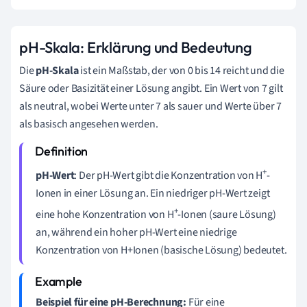
pH-Skala: Erklärung und Bedeutung
Die
pH-Skala
ist ein Maßstab, der von 0 bis 14 reicht und die
Säure oder Basizität einer Lösung angibt. Ein Wert von 7 gilt
als neutral, wobei Werte unter 7 als sauer und Werte über 7
als basisch angesehen werden.
+
pH-Wert
: Der pH-Wert gibt die Konzentration von H
-
Ionen in einer Lösung an. Ein niedriger pH-Wert zeigt
+
eine hohe Konzentration von H
-Ionen (saure Lösung)
an, während ein hoher pH-Wert eine niedrige
Konzentration von H+Ionen (basische Lösung) bedeutet.
Beispiel für eine pH-Berechnung:
Für eine