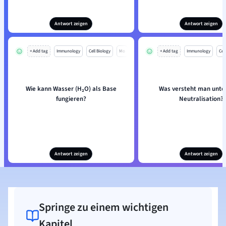
Antwort zeigen
Antwort zeigen
+ Add tag
Immunology
Cell Biology
Mo
+ Add tag
Immunology
Cell
Wie kann Wasser (H₂O) als Base
Was versteht man unter
fungieren?
Neutralisation?
Antwort zeigen
Antwort zeigen
Springe zu einem wichtigen
Kapitel