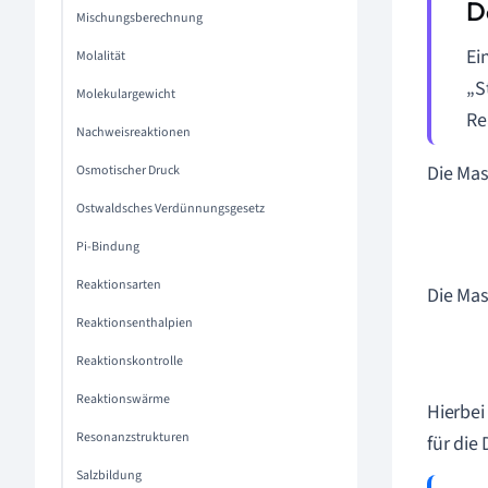
Mischungsberechnung
Ei
Molalität
„S
Molekulargewicht
Re
Nachweisreaktionen
Die Mas
Osmotischer Druck
Ostwaldsches Verdünnungsgesetz
Pi-Bindung
Reaktionsarten
Die Mas
Reaktionsenthalpien
Reaktionskontrolle
Reaktionswärme
Hierbei
Resonanzstrukturen
für die 
Salzbildung