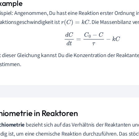
ispiel: Angenommen, Du hast eine Reaktion erster Ordnung i
aktionsgeschwindigkeit ist
. Die Massenbilanz ver
r
(
C
)
=
k
C
d
C
d
t
=
C
0
−
C
τ
−
k
C
t dieser Gleichung kannst Du die Konzentration der Reaktant
stimmen.
hiometrie in Reaktoren
chiometrie
bezieht sich auf das Verhältnis der Reaktanten u
ig ist, um eine chemische Reaktion durchzuführen. Das stö