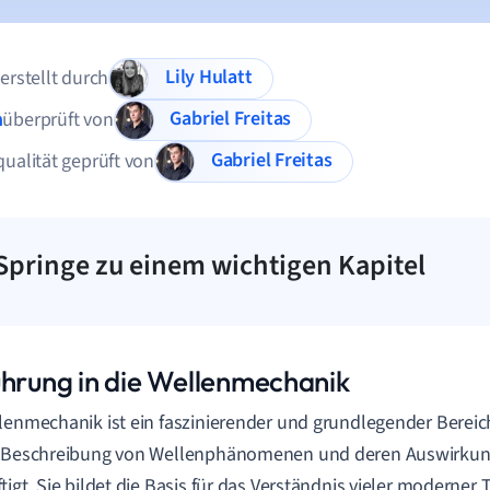
Lily Hulatt
 erstellt durch
Gabriel Freitas
n
überprüft von
Gabriel Freitas
qualität geprüft von
Springe zu einem wichtigen Kapitel
ührung in die Wellenmechanik
lenmechanik ist ein faszinierender und grundlegender Bereich
r Beschreibung von Wellenphänomenen und deren Auswirkung
tigt. Sie bildet die Basis für das Verständnis vieler moderne