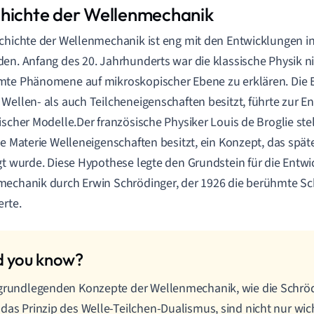
hichte der Wellenmechanik
chichte der Wellenmechanik ist eng mit den Entwicklungen i
en. Anfang des 20. Jahrhunderts war die klassische Physik ni
te Phänomene auf mikroskopischer Ebene zu erklären. Die E
Wellen- als auch Teilcheneigenschaften besitzt, führte zur E
ischer Modelle.Der französische Physiker Louis de Broglie ste
le Materie Welleneigenschaften besitzt, ein Konzept, das spä
gt wurde. Diese Hypothese legte den Grundstein für die Entwi
echanik durch Erwin Schrödinger, der 1926 die berühmte S
erte.
grundlegenden Konzepte der Wellenmechanik, wie die Schrö
das Prinzip des Welle-Teilchen-Dualismus, sind nicht nur wich