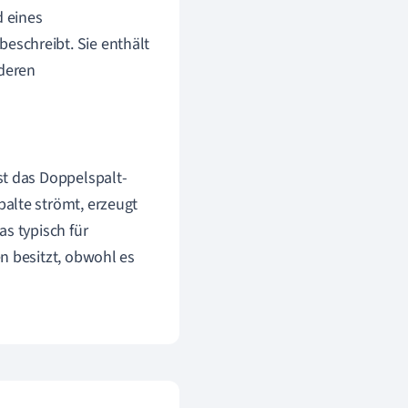
d eines
eschreibt. Sie enthält
deren
st das Doppelspalt-
alte strömt, erzeugt
s typisch für
n besitzt, obwohl es