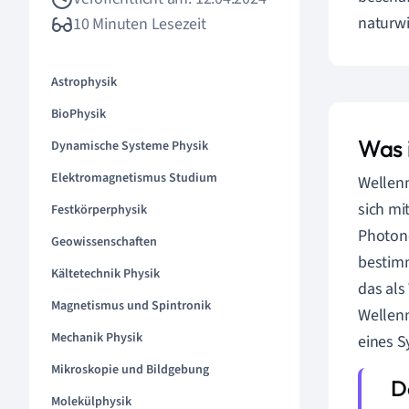
naturwi
10 Minuten Lesezeit
Astrophysik
BioPhysik
Was 
Dynamische Systeme Physik
Elektromagnetismus Studium
Wellenm
sich mi
Festkörperphysik
Photone
Geowissenschaften
bestimm
Kältetechnik Physik
das als
Magnetismus und Spintronik
Wellenm
Mechanik Physik
eines S
Mikroskopie und Bildgebung
Molekülphysik