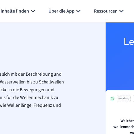
inhalte finden
Über die App
Ressourcen
Le
as sich mit der Beschreibung und
Wasserwellen bis zu Schallwellen
licke in die Bewegungen und
dnis für die Wellenmechanik zu
+ Add tag
 wie Wellenlänge, Frequenz und
Welches
wellenmecha
wa