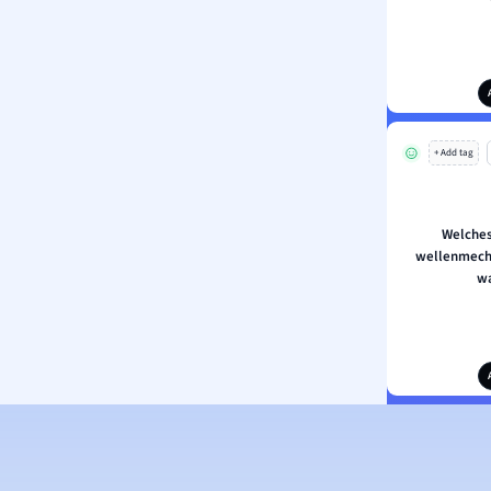
+ Add tag
Welches
wellenmecha
wa