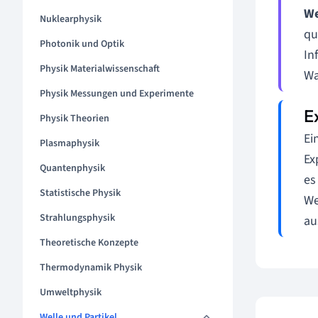
We
Nuklearphysik
qu
Photonik und Optik
In
Physik Materialwissenschaft
Wa
Physik Messungen und Experimente
Physik Theorien
Ei
Plasmaphysik
Ex
Quantenphysik
es
Statistische Physik
We
Strahlungsphysik
au
Theoretische Konzepte
Thermodynamik Physik
Umweltphysik
Welle und Partikel