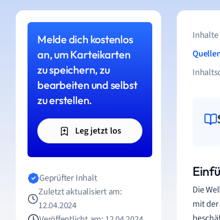
Inhalte
Melde dich kostenlos
an, um Karteikarten
Quelle
zu speichern, zu
Inhalts
bearbeiten und selbst
zu erstellen.
Leg jetzt los
Einf
Geprüfter Inhalt
Die Wel
Zuletzt aktualisiert am:
mit de
12.04.2024
beschäf
Veröffentlicht am: 12.04.2024