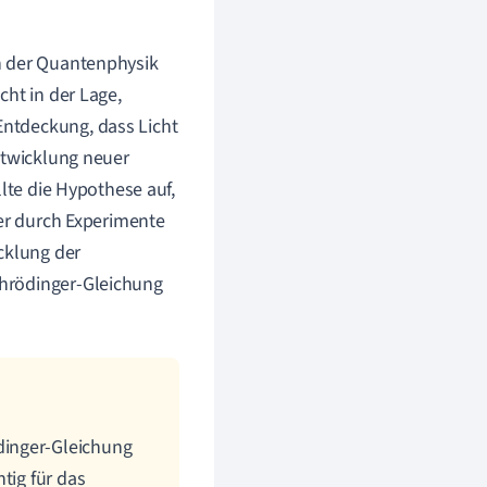
n der Quantenphysik
cht in der Lage,
ntdeckung, dass Licht
ntwicklung neuer
llte die Hypothese auf,
ter durch Experimente
cklung der
chrödinger-Gleichung
dinger-Gleichung
tig für das