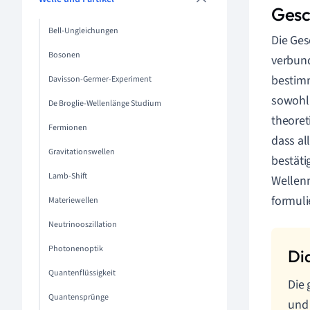
Gesc
Bell-Ungleichungen
Die Ges
Bosonen
verbund
bestimm
Davisson-Germer-Experiment
sowohl 
De Broglie-Wellenlänge Studium
theoret
Fermionen
dass al
Gravitationswellen
bestäti
Lamb-Shift
Wellenm
formuli
Materiewellen
Neutrinooszillation
Photonenoptik
Quantenflüssigkeit
Die 
Quantensprünge
und 