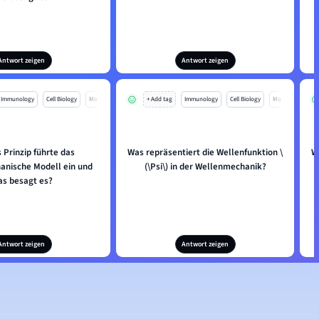
Antwort zeigen
Antwort zeigen
Immunology
Cell Biology
Mo
+ Add tag
Immunology
Cell Biology
Mo
 Prinzip führte das
Was repräsentiert die Wellenfunktion
\
W
nische Modell ein und
(\Psi
\
) in der Wellenmechanik?
s besagt es?
Antwort zeigen
Antwort zeigen