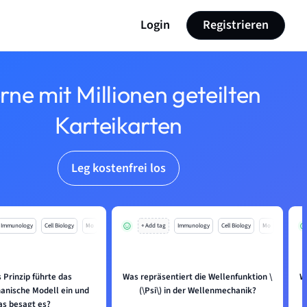
Login
Registrieren
rne mit Millionen geteilten
Karteikarten
Leg kostenfrei los
Immunology
Cell Biology
Mo
+ Add tag
Immunology
Cell Biology
Mo
 Prinzip führte das
Was repräsentiert die Wellenfunktion
\
W
nische Modell ein und
(\Psi
\
) in der Wellenmechanik?
s besagt es?