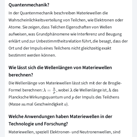
Quantenmechanik?
In der Quantenmechanik beschreiben Materiewellen die
Wahrscheinlichkeitsverteilung von Teilchen, wie Elektronen oder
Atome. Sie zeigen, dass Teilchen Eigenschaften von Wellen
aufweisen, was Grundphänomene wie Interferenz und Beugung
erklärt und zur Unbestimmtheitsrelation führt, die besagt, dass der
Ort und der Impuls eines Teilchens nicht gleichzeitig exakt
bestimmt werden können.
Wie lässt sich die Wellenlängen von Materiewellen
berechnen?
Die Wellenlänge von Materiewellen lässt sich mit der de Broglie-
Formel berechnen:
, wobei
die Wellenlänge ist,
das
λ
=
h
p
λ
h
Plancksche Wirkungsquantum und
der Impuls des Teilchens
p
(Masse
mal Geschwindigkeit
).
m
v
Welche Anwendungen haben Materiewellen in der
Technologie und Forschung?
Materiewellen, speziell Elektronen- und Neutronenwellen, sind