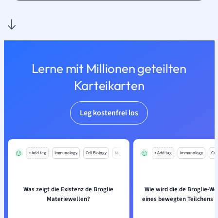
Lerne mit Millionen geteilten
Karteikarten
Leg kostenfrei los
+ Add tag
Immunology
Cell Biology
Mo
+ Add tag
Immunology
Cell
Was zeigt die Existenz de Broglie
Wie wird die de Broglie-W
Materiewellen?
eines bewegten Teilchens 