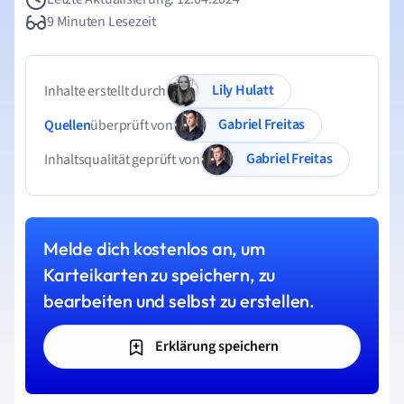
9 Minuten Lesezeit
Lily Hulatt
Inhalte erstellt durch
Gabriel Freitas
Quellen
überprüft von
Gabriel Freitas
Inhaltsqualität geprüft von
Melde dich kostenlos an, um
Karteikarten zu speichern, zu
bearbeiten und selbst zu erstellen.
Erklärung speichern