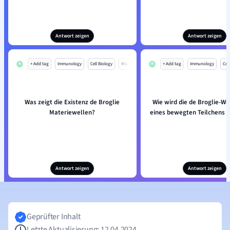
Antwort zeigen
Antwort zeigen
+ Add tag
Immunology
Cell Biology
Mo
+ Add tag
Immunology
Cell
Was zeigt die Existenz de Broglie
Wie wird die de Broglie-W
Materiewellen?
eines bewegten Teilchens 
Antwort zeigen
Antwort zeigen
Geprüfter Inhalt
Letzte Aktualisierung: 12.04.2024