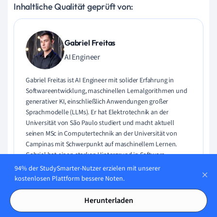
Inhaltliche Qualität geprüft von:
Gabriel Freitas
AI Engineer
Gabriel Freitas ist AI Engineer mit solider Erfahrung in
Softwareentwicklung, maschinellen Lernalgorithmen und
generativer KI, einschließlich Anwendungen großer
Sprachmodelle (LLMs). Er hat Elektrotechnik an der
Universität von São Paulo studiert und macht aktuell
seinen MSc in Computertechnik an der Universität von
Campinas mit Schwerpunkt auf maschinellem Lernen.
Gabriel hat einen starken Hintergrund in Software-
Engineering und hat an Projekten zu Computer Vision,
94% der StudySmarter-Nutzer erzielen mit unserer
Embedded AI und LLM-Anwendungen gearbeitet.
kostenlosen Plattform bessere Noten.
Lerne Gabriel kennen
Herunterladen