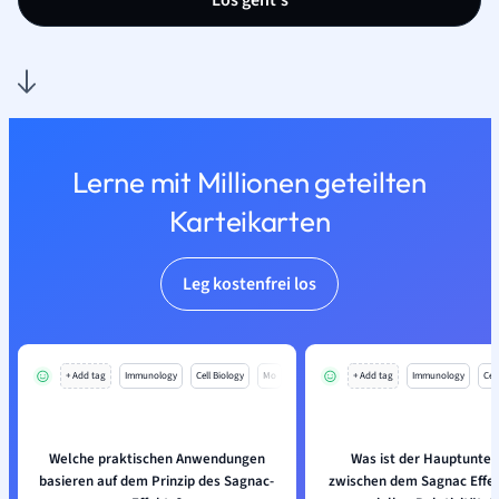
Los geht’s
Lerne mit Millionen geteilten
Karteikarten
Leg kostenfrei los
+ Add tag
Immunology
Cell Biology
Mo
+ Add tag
Immunology
Cell
Welche praktischen Anwendungen
Was ist der Hauptunter
basieren auf dem Prinzip des Sagnac-
zwischen dem Sagnac Effek