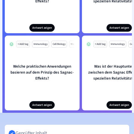
Effekts?
speziellen Relativitätst
Antwort zeigen
Antwort zeigen
+ Add tag
Immunology
Cell Biology
Mo
+ Add tag
Immunology
Cell
Welche praktischen Anwendungen
Was ist der Hauptunter
basieren auf dem Prinzip des Sagnac-
zwischen dem Sagnac Effek
Effekts?
speziellen Relativitätst
Antwort zeigen
Antwort zeigen
Geprüfter Inhalt