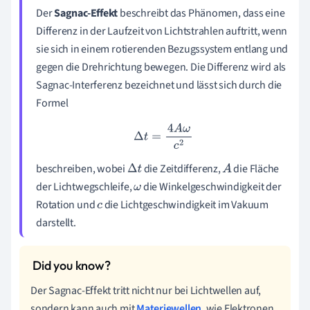
Der
Sagnac-Effekt
beschreibt das Phänomen, dass eine
Differenz in der Laufzeit von Lichtstrahlen auftritt, wenn
sie sich in einem rotierenden Bezugssystem entlang und
gegen die Drehrichtung bewegen. Die Differenz wird als
Sagnac-Interferenz bezeichnet und lässt sich durch die
Formel
Δ
t
=
4
A
ω
c
2
beschreiben, wobei
die Zeitdifferenz,
die Fläche
Δ
t
A
der Lichtwegschleife,
die Winkelgeschwindigkeit der
ω
Rotation und
die Lichtgeschwindigkeit im Vakuum
c
darstellt.
Der Sagnac-Effekt tritt nicht nur bei Lichtwellen auf,
sondern kann auch mit
Materiewellen
, wie Elektronen,