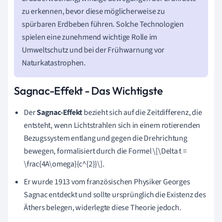
zu erkennen, bevor diese möglicherweise zu
spürbaren Erdbeben führen. Solche Technologien
spielen eine zunehmend wichtige Rolle im
Umweltschutz und bei der Frühwarnung vor
Naturkatastrophen.
Sagnac-Effekt - Das Wichtigste
Der
Sagnac-Effekt
bezieht sich auf die Zeitdifferenz, die
entsteht, wenn Lichtstrahlen sich in einem rotierenden
Bezugssystem entlang und gegen die Drehrichtung
bewegen, formalisiert durch die Formel
\
[\Delta t =
\frac{4A\omega}{c^{2}}
\
].
Er wurde 1913 vom französischen Physiker Georges
Sagnac entdeckt und sollte ursprünglich die Existenz des
Äthers belegen, widerlegte diese Theorie jedoch.