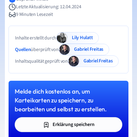
Letzte Aktualisierung: 12.04.2024
9 Minuten Lesezeit
Lily Hulatt
Inhalte erstellt durch
Gabriel Freitas
Quellen
überprüft von
Gabriel Freitas
Inhaltsqualität geprüft von
Melde dich kostenlos an, um
Karteikarten zu speichern, zu
bearbeiten und selbst zu erstellen.
Erklärung speichern