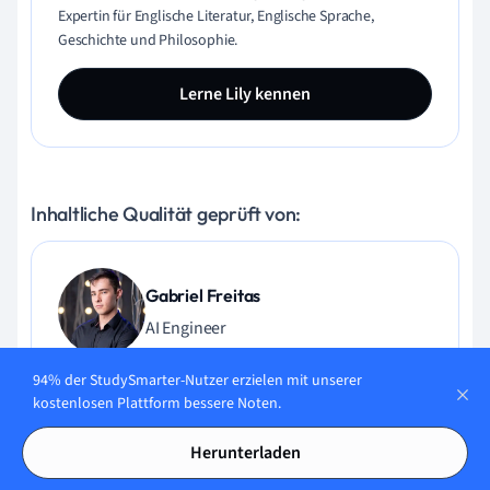
Expertin für Englische Literatur, Englische Sprache,
Geschichte und Philosophie.
Lerne Lily kennen
Inhaltliche Qualität geprüft von:
Gabriel Freitas
AI Engineer
94% der StudySmarter-Nutzer erzielen mit unserer
Gabriel Freitas ist AI Engineer mit solider Erfahrung in
kostenlosen Plattform bessere Noten.
Softwareentwicklung, maschinellen Lernalgorithmen und
generativer KI, einschließlich Anwendungen großer
Herunterladen
Sprachmodelle (LLMs). Er hat Elektrotechnik an der
Universität von São Paulo studiert und macht aktuell