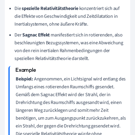
Die
spezielle Relativitätstheorie
konzentriert sich auf
die Effekte von Geschwindigkeit und Zeitdilatation in
Inertialsystemen, ohne äußere Kräfte.
Der
Sagnac Effekt
manifestiert sich in rotierenden, also
beschleunigten Bezugssystemen, was eine Abweichung
von den rein inertialen Rahmenbedingungen der
speziellen Relativitätstheorie darstellt.
Beispiel:
Angenommen, ein Lichtsignal wird entlang des
Umfangs eines rotierenden Raumschiffs gesendet.
Gemäß dem Sagnac Effekt wird der Strahl, der in
Drehrichtung des Raumschiffs ausgesandt wird, einen
längeren Weg zurücklegen und somit mehr Zeit
benötigen, um zum Ausgangspunkt zurückzukehren, als
ein Strahl, der gegen die Drehrichtung gesendet wird.
Die spezielle Relativitätstheorie würde ohne