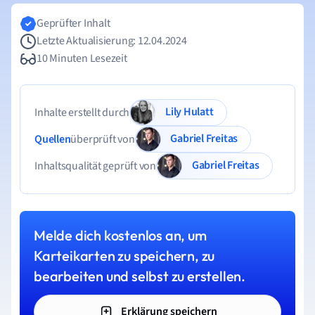
Geprüfter Inhalt
Letzte Aktualisierung: 12.04.2024
10 Minuten Lesezeit
Lily Hulatt
Inhalte erstellt durch
Gabriel Freitas
Quellen
überprüft von
Gabriel Freitas
Inhaltsqualität geprüft von
Melde dich kostenlos an, um
Karteikarten zu speichern, zu
bearbeiten und selbst zu erstellen.
Erklärung speichern