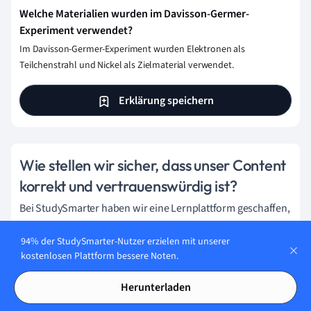
Welche Materialien wurden im Davisson-Germer-
Experiment verwendet?
Im Davisson-Germer-Experiment wurden Elektronen als
Teilchenstrahl und Nickel als Zielmaterial verwendet.
Erklärung speichern
Wie stellen wir sicher, dass unser Content
korrekt und vertrauenswürdig ist?
Bei StudySmarter haben wir eine Lernplattform geschaffen,
die Millionen von Studierende unterstützt. Lerne die
94% der StudySmarter-Nutzer erzielen mit unserer
Menschen kennen, die hart daran arbeiten, Fakten
kostenlosen Plattform bessere Noten.
basierten Content zu liefern und sicherzustellen, dass er
überprüft wird.
Herunterladen
Content-Erstellungsprozess: