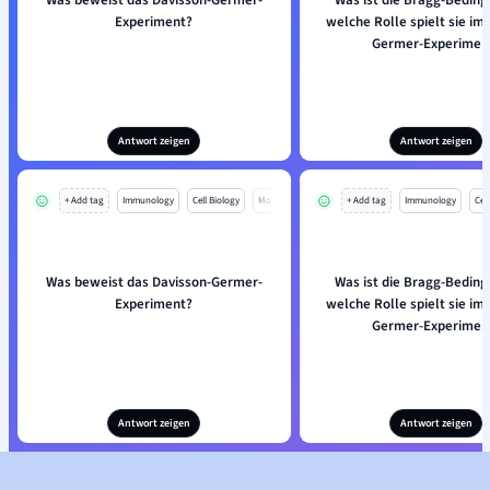
Was beweist das Davisson-Germer-
Was ist die Bragg-Bedin
Experiment?
welche Rolle spielt sie im
Germer-Experimen
Antwort zeigen
Antwort zeigen
+ Add tag
Immunology
Cell Biology
Mo
+ Add tag
Immunology
Cell
Was beweist das Davisson-Germer-
Was ist die Bragg-Bedin
Experiment?
welche Rolle spielt sie im
Germer-Experimen
Antwort zeigen
Antwort zeigen