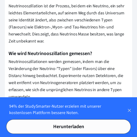
Neutrinooszillation ist der Prozess, bei dem ein Neutrino, ein sehr
leichtes Elementarteilchen, auf seinem Weg durch das Universum
seine Identität ändert, also zwischen verschiedenen Typen
(Flavours) wie Elektron-, Myon- und Tau-Neutrinos hin- und
herwechselt. Dies zeigt, dass Neutrinos Masse besitzen, was lange
Zeit unbekannt war.
Wie wird Neutrinooszillation gemessen?
Neutrinooszillationen werden gemessen, indem man die
Veränderung der Neutrino-"Typen" (oder Flavors) über eine
Distanz hinweg beobachtet. Experimente nutzen Detektoren, die
weit entfernt von Neutrinogeneratoren platziert werden, um zu
erfassen, wie sich die ursprünglichen Neutrinos in andere Typen
umwandeln.
94% der StudySmarter-Nutzer erzielen mit unserer
Warum tritt Neutrinooszillation überhaupt auf?
kostenlosen Plattform bessere Noten.
Neutrinooszillation tritt auf, weil Neutrinos Massen besitzen und
sich von einem Typ in einen anderen umwandeln können,
Herunterladen
während sie sich durch den Raum bewegen. Das Phänomen