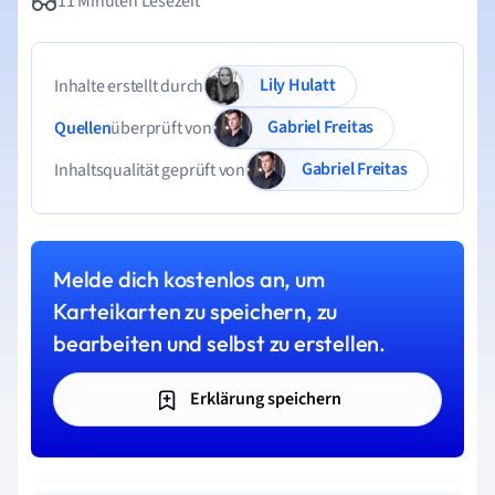
11 Minuten Lesezeit
Lily Hulatt
Inhalte erstellt durch
Gabriel Freitas
Quellen
überprüft von
Gabriel Freitas
Inhaltsqualität geprüft von
Melde dich kostenlos an, um
Karteikarten zu speichern, zu
bearbeiten und selbst zu erstellen.
Erklärung speichern