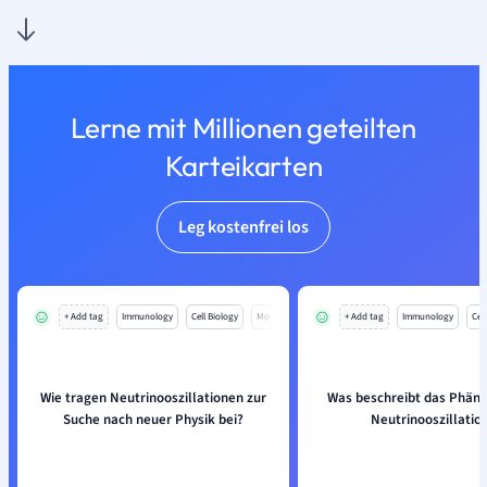
Lerne mit Millionen geteilten
Karteikarten
Leg kostenfrei los
+ Add tag
Immunology
Cell Biology
Mo
+ Add tag
Immunology
Cell
Wie tragen Neutrinooszillationen zur
Was beschreibt das Phän
Suche nach neuer Physik bei?
Neutrinooszillatio