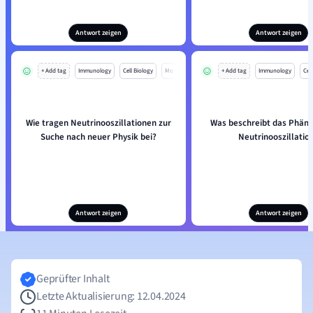
Antwort zeigen
Antwort zeigen
+ Add tag
Immunology
Cell Biology
Mo
+ Add tag
Immunology
Cell
Wie tragen Neutrinooszillationen zur
Was beschreibt das Phän
Suche nach neuer Physik bei?
Neutrinooszillatio
Antwort zeigen
Antwort zeigen
Geprüfter Inhalt
Letzte Aktualisierung: 12.04.2024