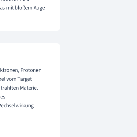
was mit bloßem Auge
ektronen, Protonen
ikel vom Target
trahlten Materie.
des
 Wechselwirkung