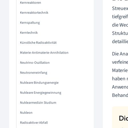
Kernreaktoren
Streuex
Kernreaktortechnik
tiefgre
Kernspaltung
die Wec
Struktu
Kerntechnik
detaill
Künstliche Radioaktivität
Materie-Antimaterie-Annihilation
Die Ana
verfein
Neutrino-Oszillation
Materi
Neutroneneinfang
haben n
Nukleare Bindungsenergie
Anwendu
Nukleare Energiegewinnung
Behand
Nuklearmedizin Studium
Nukleon
Radioaktiver Abfall