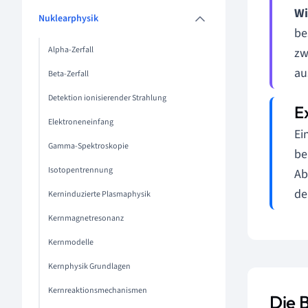
Wi
Nuklearphysik
be
Alpha-Zerfall
zw
au
Beta-Zerfall
Detektion ionisierender Strahlung
Elektroneneinfang
Ei
Gamma-Spektroskopie
be
Isotopentrennung
Ab
de
Kerninduzierte Plasmaphysik
Kernmagnetresonanz
Kernmodelle
Kernphysik Grundlagen
Kernreaktionsmechanismen
Die 