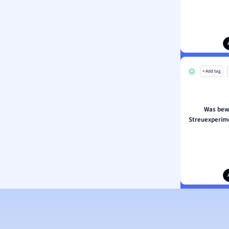
+ Add tag
Was bew
Streuexperime