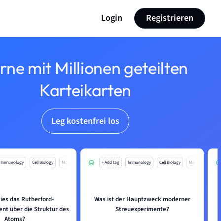
Login
Registrieren
rne mit Millionen geteilten
Karteikarten
Leg kostenfrei los
Immunology
Cell Biology
Mo
+ Add tag
Immunology
Cell Biology
Mo
ies das Rutherford-
Was ist der Hauptzweck moderner
nt über die Struktur des
Streuexperimente?
S
Atoms?