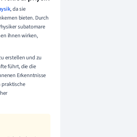
ysik
, da sie
omkernen bieten. Durch
Physiker subatomare
hen ihnen wirken,
zu erstellen und zu
te führt, die die
nnenen Erkenntnisse
 praktische
cher