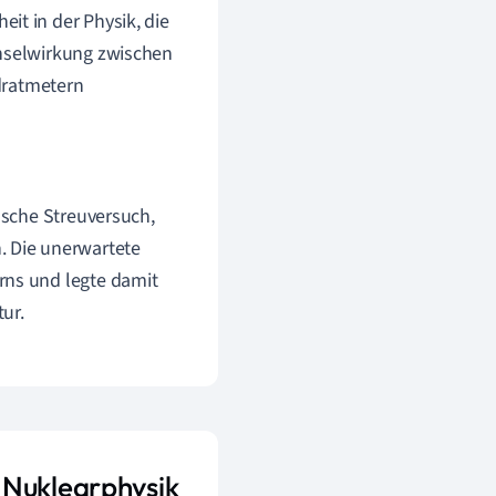
it in der Physik, die
chselwirkung zwischen
adratmetern
rdsche Streuversuch,
. Die unerwartete
rns und legte damit
ur.
 Nuklearphysik