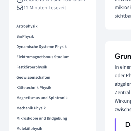
mikrosk
12 Minuten Lesezeit
sichtbar
Astrophysik
BioPhysik
Dynamische Systeme Physik
Grun
Elektromagnetismus Studium
In eine
Festkörperphysik
oder Ph
Geowissenschaften
abgelen
Kältetechnik Physik
Zentral
Magnetismus und Spintronik
Wirkung
Mechanik Physik
zwische
Mikroskopie und Bildgebung
Molekülphysik