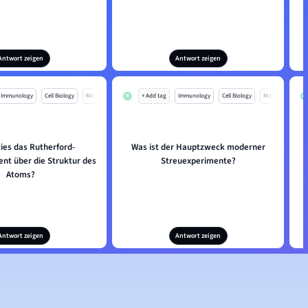
Antwort zeigen
Antwort zeigen
Immunology
Cell Biology
Mo
+ Add tag
Immunology
Cell Biology
Mo
ies das Rutherford-
Was ist der Hauptzweck moderner
nt über die Struktur des
Streuexperimente?
S
Atoms?
Antwort zeigen
Antwort zeigen