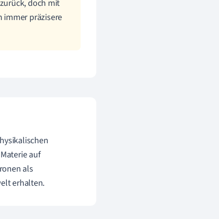
 zurück, doch mit
n immer präzisere
physikalischen
 Materie auf
ronen als
elt erhalten.