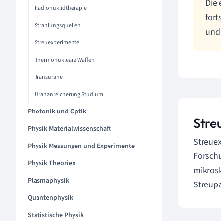
Die 
Radionuklidtherapie
fort
Strahlungsquellen
und 
Streuexperimente
Thermonukleare Waffen
Transurane
Urananreicherung Studium
Photonik und Optik
Stre
Physik Materialwissenschaft
Streuex
Physik Messungen und Experimente
Forschu
Physik Theorien
mikrosk
Plasmaphysik
Streupa
Quantenphysik
Statistische Physik