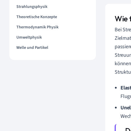
Strahlungsphysik
Wie 
Theoretische Konzepte
Thermodynamik Physik
Bei Str
Umweltphysik
Zielmat
passier
Welle und Partikel
Streuun
können.
Struktu
Elas
Flug
Unel
Wech