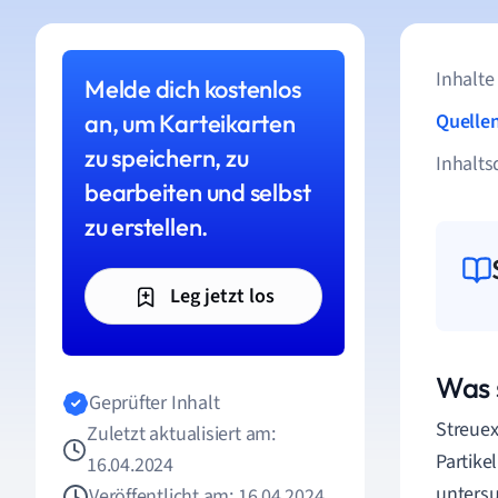
Inhalte
Melde dich kostenlos
an, um Karteikarten
Quelle
zu speichern, zu
Inhalts
bearbeiten und selbst
zu erstellen.
Leg jetzt los
Was 
Geprüfter Inhalt
Streuex
Zuletzt aktualisiert am:
Partike
16.04.2024
untersu
Veröffentlicht am: 16.04.2024