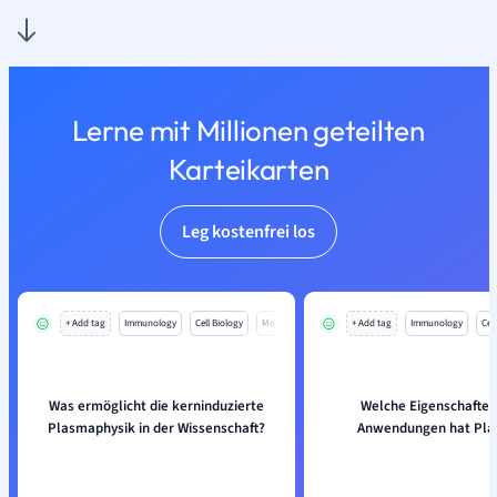
Lerne mit Millionen geteilten
Karteikarten
Leg kostenfrei los
+ Add tag
Immunology
Cell Biology
Mo
+ Add tag
Immunology
Cell
Was ermöglicht die kerninduzierte
Welche Eigenschaften
Plasmaphysik in der Wissenschaft?
Anwendungen hat Pl