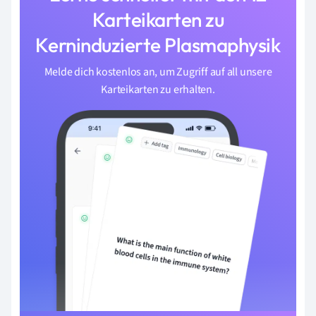
Karteikarten zu
Kerninduzierte Plasmaphysik
Melde dich kostenlos an, um Zugriff auf all unsere
Karteikarten zu erhalten.