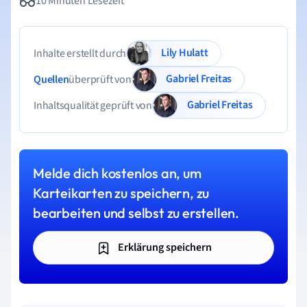
10 Minuten Lesezeit
Lily Hulatt
Inhalte erstellt durch
Gabriel Freitas
Quellen
überprüft von
Gabriel Freitas
Inhaltsqualität geprüft von
Melde dich kostenlos an, um
Karteikarten zu speichern, zu
bearbeiten und selbst zu erstellen.
Erklärung speichern