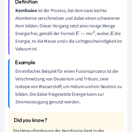
Kernfusion
ist der Prozess, bei dem zwei leichte
Atomkerne verschmelzen und dabei einen schwereren
Kern bilden. Dieser Vorgang setzt eine riesige Menge
Energie frei, gemäß der Formel
, wobei
die
E
=
m
c
2
E
Energie,
die Masse und
die Lichtgeschwindigkeit im
m
c
Vakuum ist.
Ein einfaches Beispiel für einen Fusionsprozess ist die
Verschmelzung von Deuterium und Tritium, zwei
Isotope von Wasserstoff, um Helium und ein Neutron zu
bilden. Die dabei freigesetzte Energie kann zur
Stromerzeugung genutzt werden.
Die Herausforderung der Kernfusion liegt in der