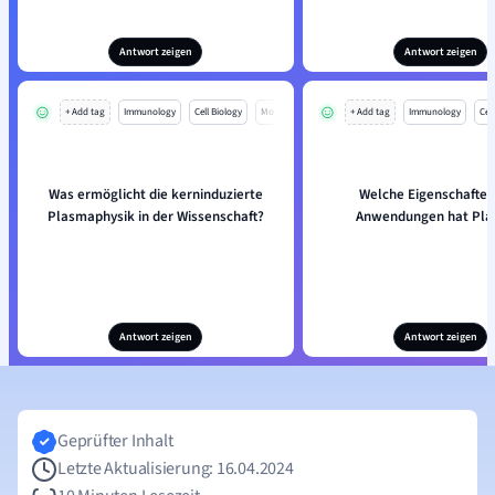
Antwort zeigen
Antwort zeigen
+ Add tag
Immunology
Cell Biology
Mo
+ Add tag
Immunology
Cell
Was ermöglicht die kerninduzierte
Welche Eigenschaften
Plasmaphysik in der Wissenschaft?
Anwendungen hat Pl
Antwort zeigen
Antwort zeigen
Geprüfter Inhalt
Letzte Aktualisierung: 16.04.2024