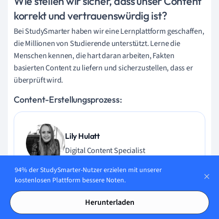
Wie stellen wir sicher, dass unser Content
korrekt und vertrauenswürdig ist?
Bei StudySmarter haben wir eine Lernplattform geschaffen,
die Millionen von Studierende unterstützt. Lerne die
Menschen kennen, die hart daran arbeiten, Fakten
basierten Content zu liefern und sicherzustellen, dass er
überprüft wird.
Content-Erstellungsprozess:
Lily Hulatt
Digital Content Specialist
94% der StudySmarter-Nutzer erzielen mit unserer
Lily Hulatt ist Digital Content Specialist mit über drei
kostenlosen Plattform bessere Noten.
Jahren Erfahrung in Content-Strategie und Curriculum-
Design. Sie hat 2022 ihren Doktortitel in Englischer Literatur
Herunterladen
an der Durham University erhalten, dort auch im
Fachbereich Englische Studien unterrichtet und an