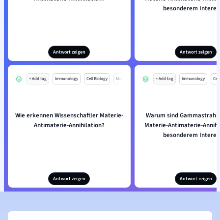
besonderem Interes
Antwort zeigen
Antwort zeigen
+ Add tag
Immunology
Cell Biology
Mo
+ Add tag
Immunology
Cell
Wie erkennen Wissenschaftler Materie-
Warum sind Gammastrahle
Antimaterie-Annihilation?
Materie-Antimaterie-Annihi
besonderem Interes
Antwort zeigen
Antwort zeigen