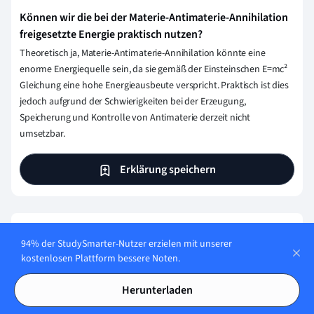
Können wir die bei der Materie-Antimaterie-Annihilation
freigesetzte Energie praktisch nutzen?
Theoretisch ja, Materie-Antimaterie-Annihilation könnte eine
enorme Energiequelle sein, da sie gemäß der Einsteinschen E=mc²
Gleichung eine hohe Energieausbeute verspricht. Praktisch ist dies
jedoch aufgrund der Schwierigkeiten bei der Erzeugung,
Speicherung und Kontrolle von Antimaterie derzeit nicht
umsetzbar.
Erklärung speichern
Wie stellen wir sicher, dass unser Content
94% der StudySmarter-Nutzer erzielen mit unserer
korrekt und vertrauenswürdig ist?
kostenlosen Plattform bessere Noten.
Bei StudySmarter haben wir eine Lernplattform geschaffen,
Herunterladen
die Millionen von Studierende unterstützt. Lerne die
Menschen kennen, die hart daran arbeiten, Fakten