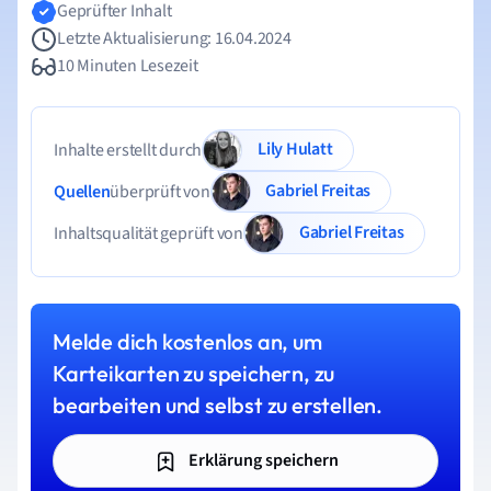
Geprüfter Inhalt
Letzte Aktualisierung: 16.04.2024
10 Minuten Lesezeit
Lily Hulatt
Inhalte erstellt durch
Gabriel Freitas
Quellen
überprüft von
Gabriel Freitas
Inhaltsqualität geprüft von
Melde dich kostenlos an, um
Karteikarten zu speichern, zu
bearbeiten und selbst zu erstellen.
Erklärung speichern