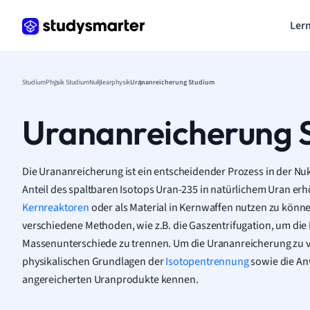
Lern
Studium
Physik Studium
Nuklearphysik
Urananreicherung Studium
Urananreicherung 
Die Urananreicherung ist ein entscheidender Prozess in der Nu
Anteil des spaltbaren Isotops Uran-235 in natürlichem Uran erhö
Kernreaktoren
oder als Material in Kernwaffen nutzen zu könne
verschiedene Methoden, wie z.B. die Gaszentrifugation, um die 
Massenunterschiede zu trennen. Um die Urananreicherung zu v
physikalischen Grundlagen der
Isotopentrennung
sowie die A
angereicherten Uranprodukte kennen.