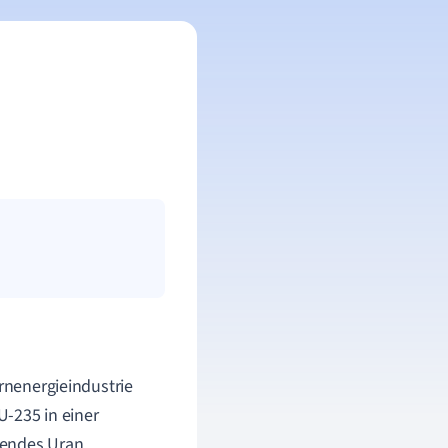
ernenergieindustrie
U-235 in einer
mendes Uran