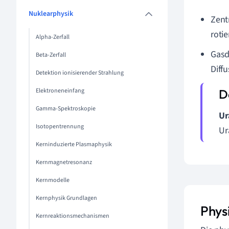
Nuklearphysik
Zent
roti
Alpha-Zerfall
Gasd
Beta-Zerfall
Diff
Detektion ionisierender Strahlung
Elektroneneinfang
Gamma-Spektroskopie
Ur
Isotopentrennung
Ur
Kerninduzierte Plasmaphysik
Kernmagnetresonanz
Kernmodelle
Kernphysik Grundlagen
Phys
Kernreaktionsmechanismen