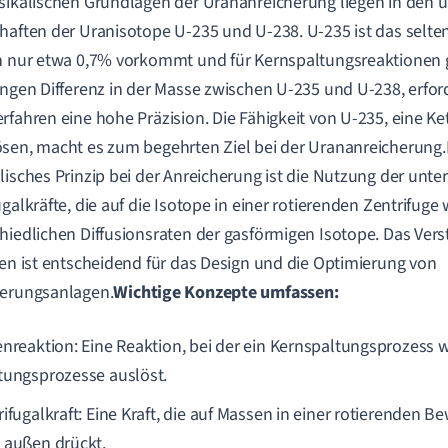
sikalischen Grundlagen der Urananreicherung liegen in den u
haften der Uranisotope U-235 und U-238. U-235 ist das selten
n nur etwa 0,7% vorkommt und für Kernspaltungsreaktionen g
ingen Differenz in der Masse zwischen U-235 und U-238, erfor
rfahren eine hohe Präzision. Die Fähigkeit von U-235, eine Ke
sen, macht es zum begehrten Ziel bei der Urananreicherung.
lisches Prinzip bei der Anreicherung ist die Nutzung der unte
ugalkräfte, die auf die Isotope in einer rotierenden Zentrifuge 
hiedlichen Diffusionsraten der gasförmigen Isotope. Das Vers
ien ist entscheidend für das Design und die Optimierung von
herungsanlagen.
Wichtige Konzepte umfassen:
enreaktion: Eine Reaktion, bei der ein Kernspaltungsprozess w
tungsprozesse auslöst.
rifugalkraft: Eine Kraft, die auf Massen in einer rotierenden 
 außen drückt.