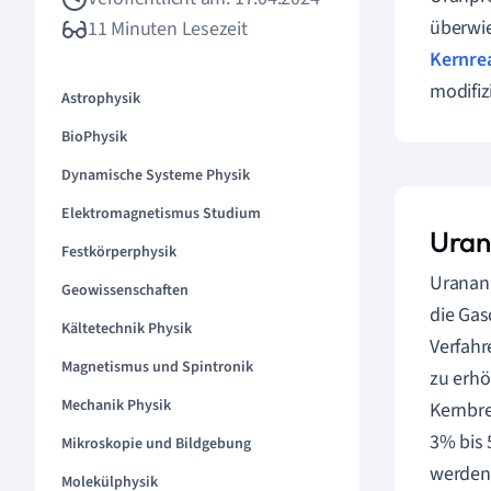
überwie
11 Minuten Lesezeit
Kernre
modifiz
Astrophysik
BioPhysik
Dynamische Systeme Physik
Elektromagnetismus Studium
Uran
Festkörperphysik
Urananr
Geowissenschaften
die Gas
Kältetechnik Physik
Verfahr
Magnetismus und Spintronik
zu erhö
Mechanik Physik
Kernbre
3% bis 
Mikroskopie und Bildgebung
werden
Molekülphysik