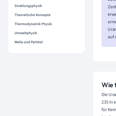
Strahlungsphysik
Zent
erwe
Theoretische Konzepte
ermö
Thermodynamik Physik
Uran
Umweltphysik
auf 
Welle und Partikel
Wie 
Die Ura
235 in 
für Ker