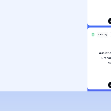
+ Add tag
Was ist
Uranan
Nu