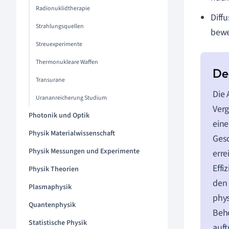
Radionuklidtherapie
Diff
Strahlungsquellen
bewe
Streuexperimente
Thermonukleare Waffen
Transurane
Die 
Urananreicherung Studium
Verg
Photonik und Optik
eine
Physik Materialwissenschaft
Ges
Physik Messungen und Experimente
erre
Effi
Physik Theorien
den
Plasmaphysik
phys
Quantenphysik
Behe
Statistische Physik
auft