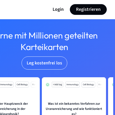
Login
Registrieren
rne mit Millionen geteilten
Karteikarten
Leg kostenfrei los
Immunology
Cell Biology
Mo
+ Add tag
Immunology
Cell Biology
Mo
 der Hauptzweck der
Was ist ein bekanntes Verfahren zur
reicherung in der
Urananreicherung und wie funktioniert
klearphysik?
es?