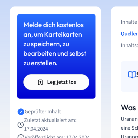
Inhalte
Melde dich kostenlos
an, um Karteikarten
Quelle
zu speichern, zu
Inhalts
bearbeiten und selbst
zu erstellen.
Leg jetzt los
Was 
Geprüfter Inhalt
Urananr
Zuletzt aktualisiert am:
eine Sc
17.04.2024
Uranpro
Veröffentlicht am: 17.04.2024