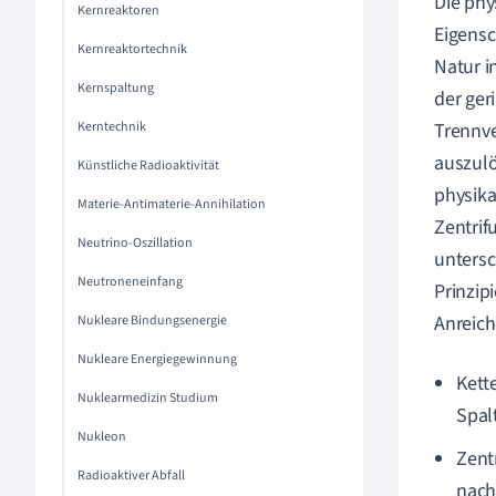
Die phy
Kernreaktoren
Eigensc
Kernreaktortechnik
Natur i
Kernspaltung
der ger
Kerntechnik
Trennve
auszulö
Künstliche Radioaktivität
physika
Materie-Antimaterie-Annihilation
Zentrif
Neutrino-Oszillation
untersc
Neutroneneinfang
Prinzip
Anreic
Nukleare Bindungsenergie
Nukleare Energiegewinnung
Kett
Nuklearmedizin Studium
Spal
Nukleon
Zent
Radioaktiver Abfall
nach