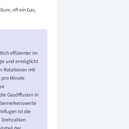
dium, oft ein Gas,
lich effizienter im
gie und ermöglicht
n Rotationen mit
 pro Minute
ese
die Gasdiffusion in
e bemerkenswerte
rifugen ist die
n Drehzahlen
orteil der