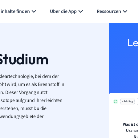
inhalte finden
Über die App
Ressourcen
Le
Studium
kleartechnologie, bei dem der
ht wird, um es als Brennstoff in
n. Dieser Vorgang nutzt
Isotope aufgrund ihrer leichten
+ Add tag
erstehen, musst Du die
nwendungsgebiete der
Was ist
Uranan
Nu