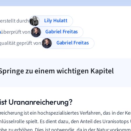
Lily Hulatt
 erstellt durch
Gabriel Freitas
n
überprüft von
Gabriel Freitas
qualität geprüft von
Springe zu einem wichtigen Kapitel
ist Urananreicherung?
eicherung ist ein hochspezialisiertes Verfahren, das in der K
hlüsselrolle spielt. Es dient dazu, den Anteil des Uranisotops 
be zu erhöhen. Dies ist notwendig, da in der Natur vorkom