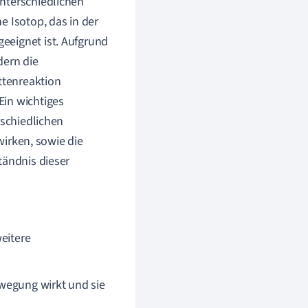
nterschiedlichen
e Isotop, das in der
eeignet ist. Aufgrund
dern die
ttenreaktion
Ein wichtiges
rschiedlichen
wirken, sowie die
tändnis dieser
eitere
Bewegung wirkt und sie