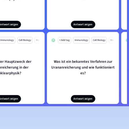
Antwort zeigen
Antwort zeigen
Immunology
Cell Biology
Mo
+ Add tag
Immunology
Cell Biology
Mo
 der Hauptzweck der
Was ist ein bekanntes Verfahren zur
reicherung in der
Urananreicherung und wie funktioniert
klearphysik?
es?
Antwort zeigen
Antwort zeigen