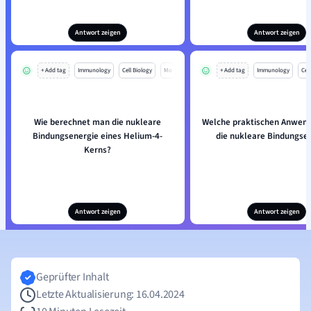
Antwort zeigen
Antwort zeigen
+ Add tag
Immunology
Cell Biology
Mo
+ Add tag
Immunology
Cell
Wie berechnet man die nukleare
Welche praktischen Anwen
Bindungsenergie eines Helium-4-
die nukleare Bindungse
Kerns?
Antwort zeigen
Antwort zeigen
Geprüfter Inhalt
Letzte Aktualisierung: 16.04.2024