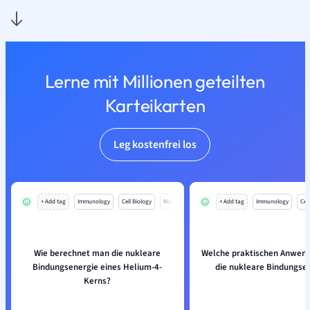
Lerne mit Millionen geteilten
Karteikarten
Leg kostenfrei los
+ Add tag
Immunology
Cell Biology
Mo
+ Add tag
Immunology
Cell
Wie berechnet man die nukleare
Welche praktischen Anwen
Bindungsenergie eines Helium-4-
die nukleare Bindungse
Kerns?