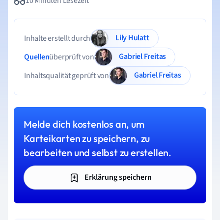
10 Minuten Lesezeit
Lily Hulatt
Inhalte erstellt durch
Gabriel Freitas
Quellen
überprüft von
Gabriel Freitas
Inhaltsqualität geprüft von
Melde dich kostenlos an, um
Karteikarten zu speichern, zu
bearbeiten und selbst zu erstellen.
Erklärung speichern