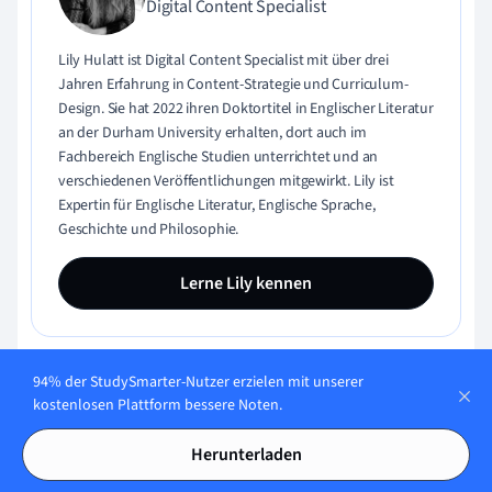
Digital Content Specialist
Lily Hulatt ist Digital Content Specialist mit über drei
Jahren Erfahrung in Content-Strategie und Curriculum-
Design. Sie hat 2022 ihren Doktortitel in Englischer Literatur
an der Durham University erhalten, dort auch im
Fachbereich Englische Studien unterrichtet und an
verschiedenen Veröffentlichungen mitgewirkt. Lily ist
Expertin für Englische Literatur, Englische Sprache,
Geschichte und Philosophie.
Lerne Lily kennen
94% der StudySmarter-Nutzer erzielen mit unserer
Inhaltliche Qualität geprüft von:
kostenlosen Plattform bessere Noten.
Herunterladen
Gabriel Freitas