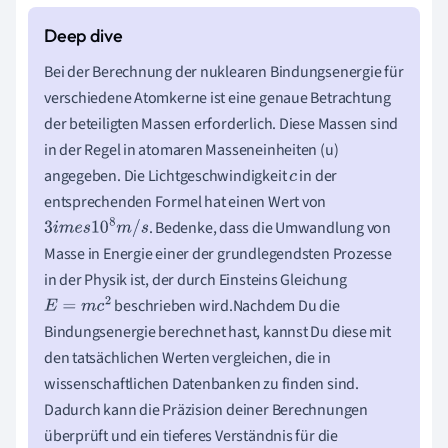
Bei der Berechnung der nuklearen Bindungsenergie für
verschiedene Atomkerne ist eine genaue Betrachtung
der beteiligten Massen erforderlich. Diese Massen sind
in der Regel in atomaren Masseneinheiten (u)
angegeben. Die Lichtgeschwindigkeit
in der
c
entsprechenden Formel hat einen Wert von
. Bedenke, dass die Umwandlung von
3
i
m
e
s
10
8
m
/
s
Masse in Energie einer der grundlegendsten Prozesse
in der Physik ist, der durch Einsteins Gleichung
beschrieben wird.Nachdem Du die
E
=
m
c
2
Bindungsenergie berechnet hast, kannst Du diese mit
den tatsächlichen Werten vergleichen, die in
wissenschaftlichen Datenbanken zu finden sind.
Dadurch kann die Präzision deiner Berechnungen
überprüft und ein tieferes Verständnis für die