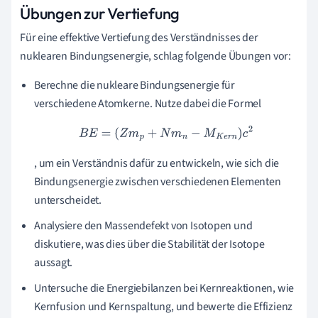
Übungen zur Vertiefung
Für eine effektive Vertiefung des Verständnisses der
nuklearen Bindungsenergie, schlag folgende Übungen vor:
Berechne die nukleare Bindungsenergie für
verschiedene Atomkerne. Nutze dabei die Formel
B
E
=
(
Z
m
p
+
N
m
n
−
M
K
e
r
n
)
c
2
, um ein Verständnis dafür zu entwickeln, wie sich die
Bindungsenergie zwischen verschiedenen Elementen
unterscheidet.
Analysiere den Massendefekt von Isotopen und
diskutiere, was dies über die Stabilität der Isotope
aussagt.
Untersuche die Energiebilanzen bei Kernreaktionen, wie
Kernfusion und Kernspaltung, und bewerte die Effizienz