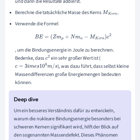
und dann die Resultate addierst.
Berechne die tatsächliche Masse des Kerns
.
M
K
e
r
n
Verwende die Formel
B
E
=
(
Z
m
p
+
N
m
n
−
M
K
e
r
n
)
c
2
, um die Bindungsenergie in Joule zu berechnen.
Bedenke, dass
ein sehr großer Wert ist (
c
2
), was dazu führt, dass selbst kleine
c
=
3
i
m
e
s
10
8
m
/
s
Massendifferenzen große Energiemengen bedeuten
können.
Um ein besseres Verständnis dafür zu entwickeln,
warum die nukleare Bindungsenergie besonders bei
schweren Kernen signifikant wird, hilft der Blick auf
den sogenannten Massendefekt. Dieses Phänomen