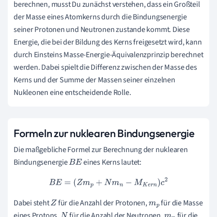
berechnen, musst Du zunächst verstehen, dass ein Großteil
der Masse eines Atomkerns durch die Bindungsenergie
seiner Protonen und Neutronen zustande kommt. Diese
Energie, die bei der Bildung des Kerns freigesetzt wird, kann
durch Einsteins Masse-Energie-Äquivalenzprinzip berechnet
werden. Dabei spielt die Differenz zwischen der Masse des
Kerns und der Summe der Massen seiner einzelnen
Nukleonen eine entscheidende Rolle.
Formeln zur nuklearen Bindungsenergie
Die maßgebliche Formel zur Berechnung der nuklearen
Bindungsenergie
eines Kerns lautet:
B
E
B
E
=
(
Z
m
p
+
N
m
n
−
M
K
e
r
n
)
c
2
Dabei steht
für die Anzahl der Protonen,
für die Masse
Z
m
p
eines Protons,
für die Anzahl der Neutronen,
für die
N
m
n