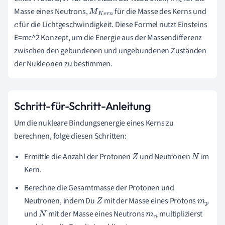
Masse eines Neutrons,
für die Masse des Kerns und
M
K
e
r
n
für die Lichtgeschwindigkeit. Diese Formel nutzt Einsteins
c
E=mc^2 Konzept, um die Energie aus der Massendifferenz
zwischen den gebundenen und ungebundenen Zuständen
der Nukleonen zu bestimmen.
Schritt-für-Schritt-Anleitung
Um die nukleare Bindungsenergie eines Kerns zu
berechnen, folge diesen Schritten:
Ermittle die Anzahl der Protonen
und Neutronen
im
Z
N
Kern.
Berechne die Gesamtmasse der Protonen und
Neutronen, indem Du
mit der Masse eines Protons
Z
m
p
und
mit der Masse eines Neutrons
multiplizierst
N
m
n