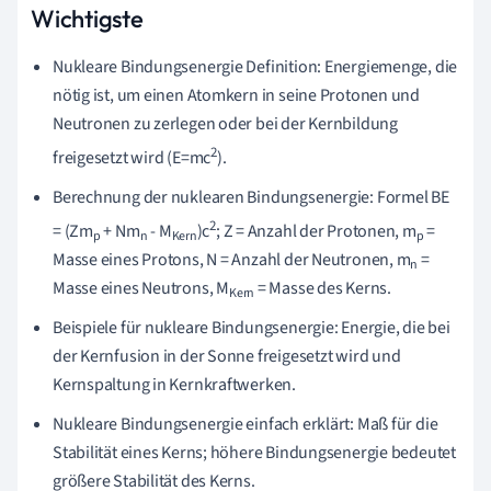
Wichtigste
Nukleare Bindungsenergie Definition: Energiemenge, die
nötig ist, um einen Atomkern in seine Protonen und
Neutronen zu zerlegen oder bei der Kernbildung
2
freigesetzt wird (E=mc
).
Berechnung der nuklearen Bindungsenergie: Formel BE
2
= (Zm
+ Nm
- M
)c
; Z = Anzahl der Protonen, m
=
p
n
Kern
p
Masse eines Protons, N = Anzahl der Neutronen, m
=
n
Masse eines Neutrons, M
= Masse des Kerns.
Kern
Beispiele für nukleare Bindungsenergie: Energie, die bei
der Kernfusion in der Sonne freigesetzt wird und
Kernspaltung in Kernkraftwerken.
Nukleare Bindungsenergie einfach erklärt: Maß für die
Stabilität eines Kerns; höhere Bindungsenergie bedeutet
größere Stabilität des Kerns.