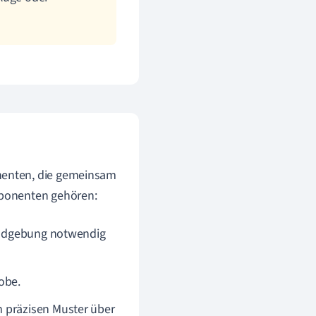
nenten, die gemeinsam
mponenten gehören:
Bildgebung notwendig
obe.
m präzisen Muster über