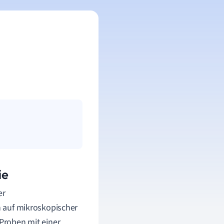
ie
er
en auf mikroskopischer
 Proben mit einer