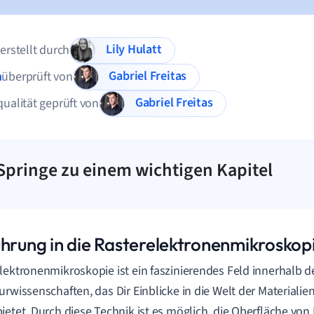
Lily Hulatt
 erstellt durch
Gabriel Freitas
n
überprüft von
Gabriel Freitas
qualität geprüft von
Springe zu einem wichtigen Kapitel
ührung in die Rasterelektronenmikroskop
lektronenmikroskopie ist ein faszinierendes Feld innerhalb d
urwissenschaften, das Dir Einblicke in die Welt der Materiali
ietet. Durch diese Technik ist es möglich, die Oberfläche von