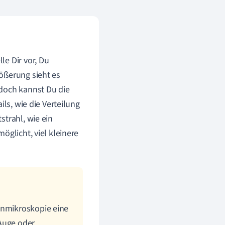
e Dir vor, Du
ößerung sieht es
edoch kannst Du die
ils, wie die Verteilung
strahl, wie ein
öglicht, viel kleinere
enmikroskopie eine
 Auge oder