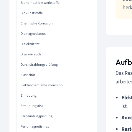
Biokompatible Werkstoffe
her
Biokunststoffe
Chemische Korrosion
Diamagnetismus
Dielektrizität
Druckversuch
Aufb
Durchstrahlungsprüfung
Das Ra
Elastizität
arbeit
Elektrochemische Korrosion
Ermüdung
Elek
ist.
Ermüdungsriss
Farbeindringprüfung
Kond
Ferromagnetismus
Rast