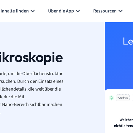
inhalte finden
Über die App
Ressourcen
Le
ikroskopie
ode, um die Oberflächenstruktur
rsuchen. Durch den Einsatz eines
lächendetails, die weit über die
rke dir: Mit
+ Add tag
m Nano-Bereich sichtbar machen
.
Welches
nichtleite