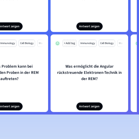
Antwort zeigen
Antwort zeigen
Immunology
Cell Biology
Mo
+ Add tag
Immunology
Cell Biology
Mo
 Problem kann bei
Was ermöglicht die Angular
nden Proben in der REM
rückstreuende Elektronen-Technik in
auftreten?
der REM?
Antwort zeigen
Antwort zeigen