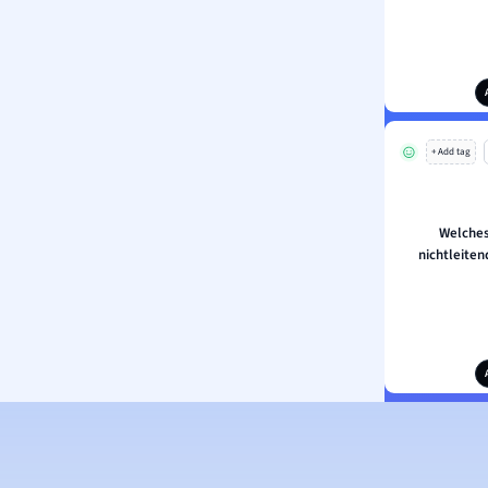
+ Add tag
Welches
nichtleite