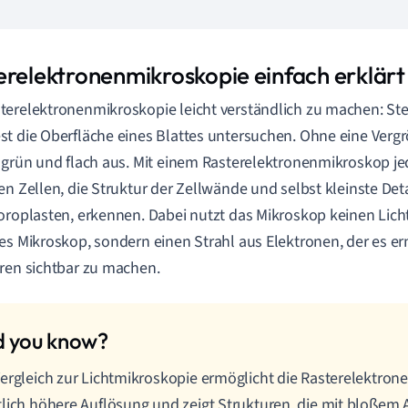
erelektronenmikroskopie einfach erklärt
erelektronenmikroskopie leicht verständlich zu machen: Stell
t die Oberfläche eines Blattes untersuchen. Ohne eine Vergr
 grün und flach aus. Mit einem Rasterelektronenmikroskop j
en Zellen, die Struktur der Zellwände und selbst kleinste Deta
oroplasten, erkennen. Dabei nutzt das Mikroskop keinen Licht
es Mikroskop, sondern einen Strahl aus Elektronen, der es erm
ren sichtbar zu machen.
ergleich zur Lichtmikroskopie ermöglicht die Rasterelektron
lich höhere Auflösung und zeigt Strukturen, die mit bloßem