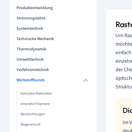
Produktentwicklung
Strömungslehre
Rast
Systemtechnik
Um Rast
Technische Mechanik
möchtes
Thermodynamik
einfach
Umwelttechnik
einzeln
der Chl
Verfahrenstechnik
optisch
Werkstoffkunde
Struktu
Amorphe Materialien
Amorphe Polymere
Beschichtungen
Im V
Biegeversuch
deut