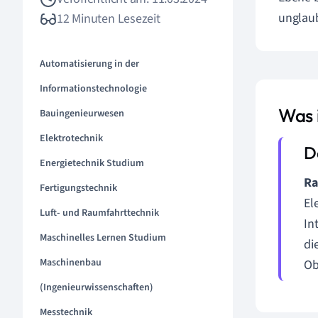
unglaub
12 Minuten Lesezeit
Automatisierung in der
Informationstechnologie
Was 
Bauingenieurwesen
Elektrotechnik
Energietechnik Studium
Ra
Fertigungstechnik
El
Luft- und Raumfahrttechnik
In
Maschinelles Lernen Studium
di
Maschinenbau
Ob
(Ingenieurwissenschaften)
Messtechnik