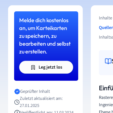
Inhalte
Melde dich kostenlos
an, um Karteikarten
Quelle
zu speichern, zu
Inhalts
bearbeiten und selbst
zu erstellen.
Leg jetzt los
Einf
Geprüfter Inhalt
Rastere
Zuletzt aktualisiert am:
Ingenie
27.01.2025
Ebene b
Veröffentlicht am: 11.03.2024