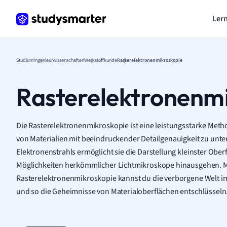
Lern
Studium
Ingenieurwissenschaften
Werkstoffkunde
Rasterelektronenmikroskopie
Rasterelektronenm
Die Rasterelektronenmikroskopie ist eine leistungsstarke Meth
von Materialien mit beeindruckender Detailgenauigkeit zu unte
Elektronenstrahls ermöglicht sie die Darstellung kleinster Oberf
Möglichkeiten herkömmlicher Lichtmikroskope hinausgehen. Me
Rasterelektronenmikroskopie kannst du die verborgene Welt i
und so die Geheimnisse von Materialoberflächen entschlüsseln