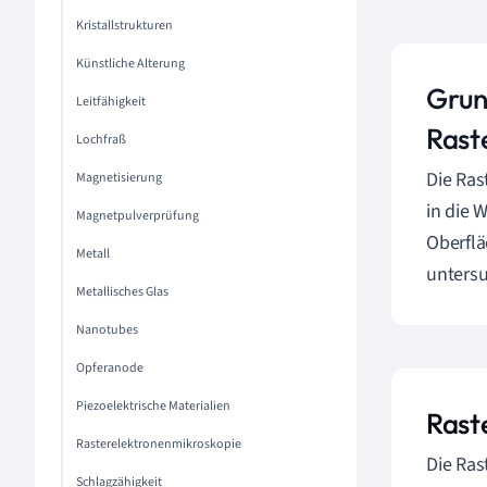
Kristallstrukturen
Künstliche Alterung
Grun
Leitfähigkeit
Rast
Lochfraß
Die Ras
Magnetisierung
in die 
Magnetpulverprüfung
Oberflä
Metall
unters
Metallisches Glas
Nanotubes
Opferanode
Piezoelektrische Materialien
Rast
Rasterelektronenmikroskopie
Die Ras
Schlagzähigkeit