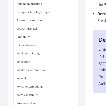
die 
Flammpunkthärtung
Formgedächtnislegierungen
Dete
Elek
Galvanische Korrosion
Gedächtnismetall
Grundbuch
Härteverfahren
Eine
Induktionshärtung
in e
Inhibitoren
gest
entf
Interkristalline Korrosion
Prob
Keramik
Aufl
Korrosionsermüdung
Korrosionsschutz
Kriechverhalten