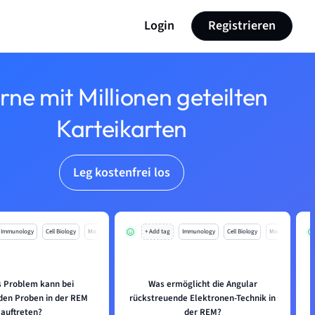
Login
Registrieren
rne mit Millionen geteilten
Karteikarten
Leg kostenfrei los
Immunology
Cell Biology
Mo
+ Add tag
Immunology
Cell Biology
Mo
 Problem kann bei
Was ermöglicht die Angular
nden Proben in der REM
rückstreuende Elektronen-Technik in
auftreten?
der REM?