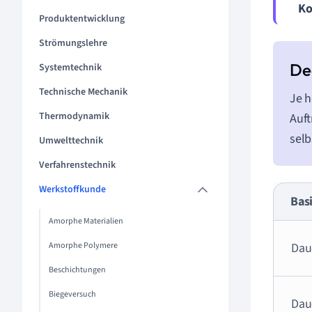
Ko
Produktentwicklung
Strömungslehre
Systemtechnik
Technische Mechanik
Je h
Thermodynamik
Auft
selb
Umwelttechnik
Verfahrenstechnik
Werkstoffkunde
Bas
Amorphe Materialien
Amorphe Polymere
Daue
Beschichtungen
Biegeversuch
Dau