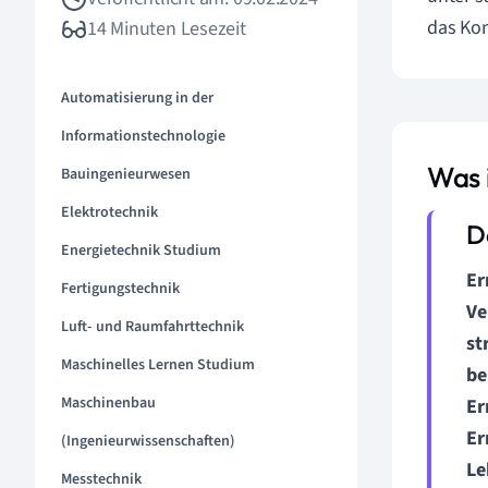
das Kon
14 Minuten Lesezeit
Automatisierung in der
Informationstechnologie
Was 
Bauingenieurwesen
Elektrotechnik
Energietechnik Studium
Er
Fertigungstechnik
Ve
Luft- und Raumfahrttechnik
st
Maschinelles Lernen Studium
be
Maschinenbau
Er
Er
(Ingenieurwissenschaften)
Le
Messtechnik