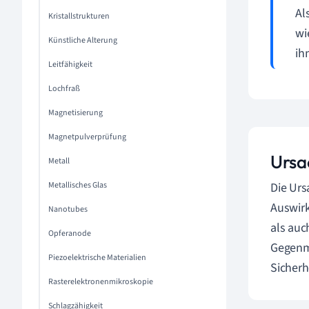
Al
Kristallstrukturen
wi
Künstliche Alterung
ih
Leitfähigkeit
Lochfraß
Magnetisierung
Magnetpulverprüfung
Ursa
Metall
Metallisches Glas
Die Urs
Auswirk
Nanotubes
als auc
Opferanode
Gegenma
Piezoelektrische Materialien
Sicherh
Rasterelektronenmikroskopie
Schlagzähigkeit