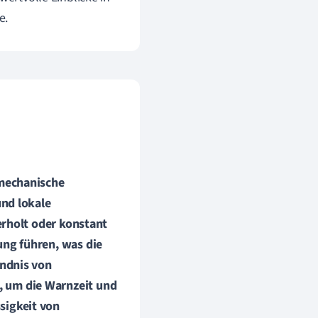
e.
 mechanische
und lokale
erholt oder konstant
ung
führen, was die
ändnis von
, um die
Warnzeit und
sigkeit von