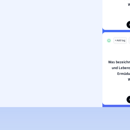
W
+ Add tag
Was bezeichn
und Lebens
Ermüdu
W