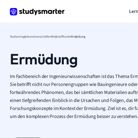
Lern
Studium
Ingenieurwissenschaften
Werkstoffkunde
Ermüdung
Ermüdung
Im Fachbereich der Ingenieurwissenschaften ist das Thema Er
Sie betrifft nicht nur Personengruppen wie Bauingenieure oder
fortwährendes Phänomen, das bei sämtlichen Materialien auftret
einen tiefgreifenden Einblick in die Ursachen und Folgen, das M
Forschungskonzepte im Kontext der Ermüdung. Ziel ist es, dir f
um den komplexen Prozess der Ermüdung besser zu verstehen