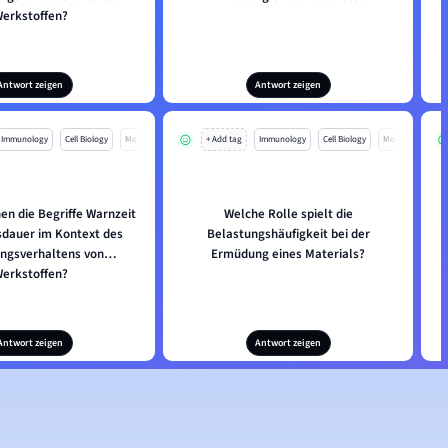
erkstoffen?
Antwort zeigen
Antwort zeigen
Immunology
Cell Biology
Mo
+ Add tag
Immunology
Cell Biology
Mo
en die Begriffe Warnzeit
Welche Rolle spielt die
dauer im Kontext des
Belastungshäufigkeit bei der
ngsverhaltens von
Ermüdung eines Materials?
erkstoffen?
Antwort zeigen
Antwort zeigen