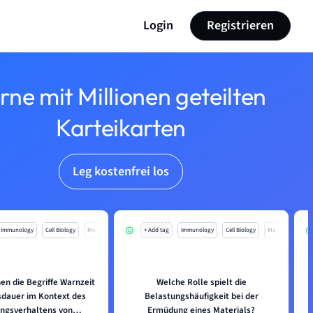
Login
Registrieren
rne mit Millionen geteilten
Karteikarten
Leg kostenfrei los
Immunology
Cell Biology
Mo
+ Add tag
Immunology
Cell Biology
Mo
en die Begriffe Warnzeit
Welche Rolle spielt die
dauer im Kontext des
Belastungshäufigkeit bei der
ngsverhaltens von
Ermüdung eines Materials?