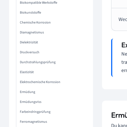
Biokompatible Werkstoffe
Biokunststoffe
Wec
Chemische Korrosion
Diamagnetismus
Dielektrizität
Druckversuch
Ne
tr
Durchstrahlungsprüfung
er
Elastizität
Elektrochemische Korrosion
Ermüdung
Ermüdungsriss
Farbeindringprüfung
Ermü
Ferromagnetismus
Du kann