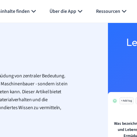
inhalte finden
Über die App
Ressourcen
Le
müdung von zentraler Bedeutung.
 Maschinenbauer - sondern ist ein
en kann. Dieser Artikel bietet
aterialverhalten und die
+ Add tag
undiertes Wissen zu vermitteln,
.
Was bezeichn
und Lebens
Ermüdu