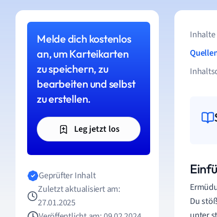
Inhalte
Melde dich kostenlos
an, um Karteikarten
Quelle
zu speichern, zu
Inhalts
bearbeiten und selbst
zu erstellen.
Leg jetzt los
Einfü
Geprüfter Inhalt
Ermüdun
Zuletzt aktualisiert am:
Du stöß
27.01.2025
unter s
Veröffentlicht am: 09.02.2024