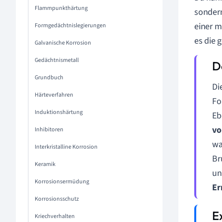
Flammpunkthärtung
sondern
einer m
Formgedächtnislegierungen
es die 
Galvanische Korrosion
Gedächtnismetall
Grundbuch
Di
Härteverfahren
Fo
Induktionshärtung
Eb
vo
Inhibitoren
wa
Interkristalline Korrosion
Br
Keramik
un
Korrosionsermüdung
Er
Korrosionsschutz
Kriechverhalten