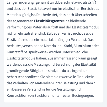
Längenänderung" genannt wird, berechnet wird als
Δ
l
/
l
und dass der Elastizitätswert nur im elastischen Bereich des
Materials gültig ist. Das bedeutet, dass nach Überschreiten
der sogenannten
Elastizitätsgrenze
eine bleibende
Verformung des Materials auftritt und der Elastizitätsmodul
nicht mehr zutreffend ist. Zu bedenken ist auch, dass der
Elastizitätsmodul ein materialabhängiger Werter ist. Das
bedeutet, verschiedene Materialien - Stahl, Aluminium oder
Kunststoff beispielsweise - werden unterschiedliche
Elastizitätsmodule haben. Zusammenfassend kann gesagt
werden, dass die Messung und Berechnung der Elastizität
grundlegende Fähigkeiten sind, die du als Ingenieur
beherrschen solltest. Sie bieten dir wertvolle Einblicke in
das Verhalten von Materialien unter Belastung und damit
ein besseres Verständnis für die Gestaltung und
Konstruktion von Strukturen unter realen Bedingungen.