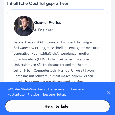
Inhaltliche Qualität geprüft von:
Gabriel Freitas
AI Engineer
Gabriel Freitas ist AI Engineer mit solider Erfahrung in
Softwareentwicklung, maschinellen Lernalgorithmen und
generativer KI, einschließlich Anwendungen großer
Sprachmodelle (LLMs). Er hat Elektrotechnik an der
Universität von São Paulo studiert und macht aktuell
seinen MSc in Computertechnik an der Universität von
Campinas mit Schwerpunkt auf maschinellem Lernen.
Gabriel hat einen starken Hintergrund in Software-
Engineering und hat an Projekten zu Computer Vision,
94% der StudySmarter-Nutzer erzielen mit unserer
Embedded AI und LLM-Anwendungen gearbeitet.
kostenlosen Plattform bessere Noten.
Lerne Gabriel kennen
Herunterladen