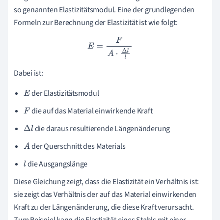
so genannten Elastizitätsmodul. Eine der grundlegenden
Formeln zur Berechnung der Elastizität ist wie folgt:
E
=
F
A
⋅
Δ
l
l
Dabei ist:
der Elastizitätsmodul
E
die auf das Material einwirkende Kraft
F
die daraus resultierende Längenänderung
Δ
l
der Querschnitt des Materials
A
die Ausgangslänge
l
Diese Gleichung zeigt, dass die Elastizität ein Verhältnis ist:
sie zeigt das Verhältnis der auf das Material einwirkenden
Kraft zu der Längenänderung, die diese Kraft verursacht.
Zum Beispiel kann die Elastizität eines Stahls mit einer