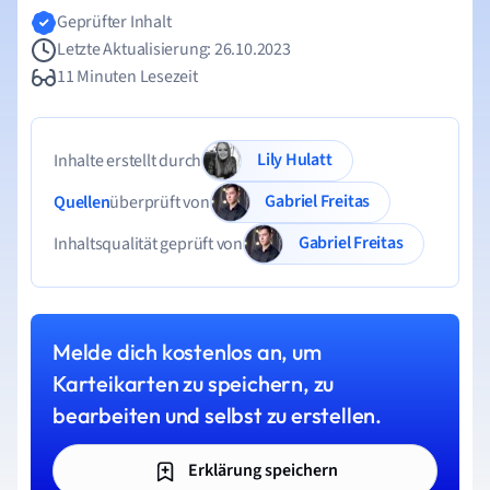
Geprüfter Inhalt
Letzte Aktualisierung: 26.10.2023
11 Minuten Lesezeit
Lily Hulatt
Inhalte erstellt durch
Gabriel Freitas
Quellen
überprüft von
Gabriel Freitas
Inhaltsqualität geprüft von
Melde dich kostenlos an, um
Karteikarten zu speichern, zu
bearbeiten und selbst zu erstellen.
Erklärung speichern