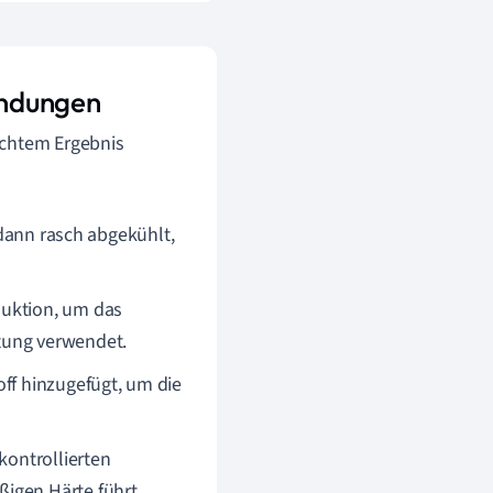
endungen
schtem Ergebnis
 dann rasch abgekühlt,
duktion, um das
tung verwendet.
ff hinzugefügt, um die
 kontrollierten
igen Härte führt.