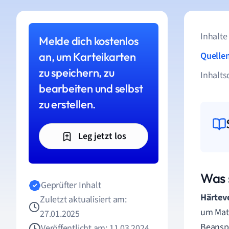
Inhalte
Melde dich kostenlos
an, um Karteikarten
Quelle
zu speichern, zu
Inhalts
bearbeiten und selbst
zu erstellen.
Leg jetzt los
Was 
Geprüfter Inhalt
Härtev
Zuletzt aktualisiert am:
um Mate
27.01.2025
Beanspr
Veröffentlicht am: 11.03.2024