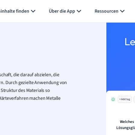
inhalte finden
Über die App
Ressourcen
Le
chaft, die darauf abzielen, die
ern. Durch gezielte Anwendung von
truktur des Materials so
: Härteverfahren machen Metalle
+ Add tag
Welches 
Lösungsgl