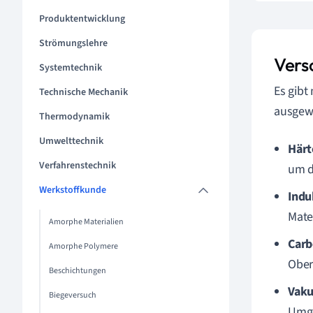
Produktentwicklung
Strömungslehre
Vers
Systemtechnik
Es gibt
Technische Mechanik
ausgewä
Thermodynamik
Umwelttechnik
Härt
Verfahrenstechnik
um d
Werkstoffkunde
Indu
Mate
Amorphe Materialien
Carb
Amorphe Polymere
Ober
Beschichtungen
Vak
Biegeversuch
Umge