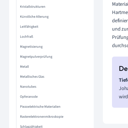
Materia
Kristallstrukturen
Hartmet
Künstliche Alterung
definie
Leitfähigkeit
und zur
Prüfung
Lochfraß
durchsc
Magnetisierung
Magnetpulverprüfung
Metall
Metallisches Glas
Tief
Nanotubes
Joha
wird
Opferanode
Piezoelektrische Materialien
Rasterelektronenmikroskopie
Schlagzähigkeit