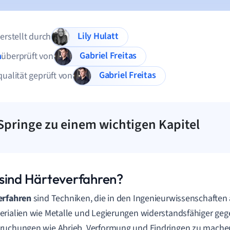
Lily Hulatt
 erstellt durch
Gabriel Freitas
n
überprüft von
Gabriel Freitas
qualität geprüft von
Springe zu einem wichtigen Kapitel
sind Härteverfahren?
erfahren
sind Techniken, die in den Ingenieurwissenschafte
rialien wie Metalle und Legierungen widerstandsfähiger ge
uchungen wie Abrieb, Verformung und Eindringen zu machen