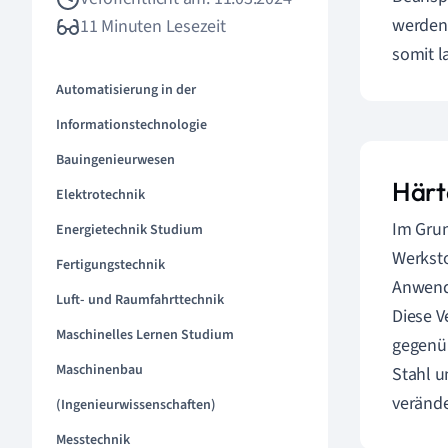
werden 
11 Minuten Lesezeit
somit l
Automatisierung in der
Informationstechnologie
Bauingenieurwesen
Härt
Elektrotechnik
Im Gru
Energietechnik Studium
Werksto
Fertigungstechnik
Anwende
Luft- und Raumfahrttechnik
Diese V
Maschinelles Lernen Studium
gegenüb
Maschinenbau
Stahl u
verände
(Ingenieurwissenschaften)
Messtechnik