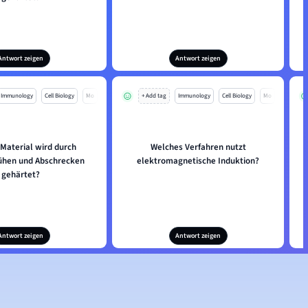
Antwort zeigen
Antwort zeigen
Immunology
Cell Biology
Mo
+ Add tag
Immunology
Cell Biology
Mo
Material wird durch
Welches Verfahren nutzt
ühen und Abschrecken
elektromagnetische Induktion?
gehärtet?
Antwort zeigen
Antwort zeigen