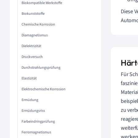
Biokompatible Werkstoffe
Diese V
Biokunststoffe
Automob
Chemische Korrosion
Diamagnetismus
Dielektrizität
Druckversuch
Härt
Durchstrahlungsprüfung
Für Sc
Elastizität
faszini
Elektrochemische Korrosion
Materia
Ermüdung
beispie
zu verb
Ermüdungsriss
reagier
Farbeindringprüfung
weiterf
Ferromagnetismus
wecken