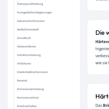
Flammpunkthärtung
Formgedächtnislegierungen
Galvanische Korrosion
Gedächtnismetall
Die 
Grundbuch
Härtev
Härteverfahren
Ingenie
verbess
Induktionshärtung
wie sie
Inhibitoren
Interkristalline Korrosion
Keramik
Korrosionsermüdung
Härt
Korrosionsschutz
Das
Bri
Kriechverhalten