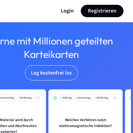
Login
Registrieren
rne mit Millionen geteilten
Karteikarten
Leg kostenfrei los
Immunology
Cell Biology
Mo
+ Add tag
Immunology
Cell Biology
Mo
Material wird durch
Welches Verfahren nutzt
ühen und Abschrecken
elektromagnetische Induktion?
gehärtet?