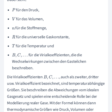
für den Druck,
P
für das Volumen,
V
für die Stoffmenge,
n
für die universelle Gaskonstante,
R
für die Temperatur und
T
für die Virialkoeffizienten, die die
B
,
C
,
.
.
.
Wechselwirkungen zwischen den Gasteilchen
beschreiben.
Die Virialkoeffizienten
, auch als zweiter, dritter
B
,
C
,
.
.
.
usw. Virialkoeffizient bezeichnet, sind temperaturabhängige
Größen. Sie beschreiben die Abweichungen vom idealen
Gasgesetz und spielen eine entscheidende Rolle bei der
Modellierung realer Gase. Mit der Formel können dann
thermodynamische Größen wie Druck, Volumen oder