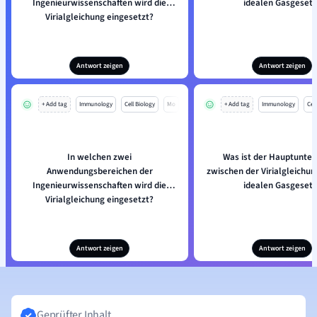
Ingenieurwissenschaften wird die
idealen Gasgesetz
Virialgleichung eingesetzt?
Antwort zeigen
Antwort zeigen
+ Add tag
Immunology
Cell Biology
Mo
+ Add tag
Immunology
Cell
In welchen zwei
Was ist der Hauptunter
Anwendungsbereichen der
zwischen der Virialgleichu
Ingenieurwissenschaften wird die
idealen Gasgesetz
Virialgleichung eingesetzt?
Antwort zeigen
Antwort zeigen
Geprüfter Inhalt