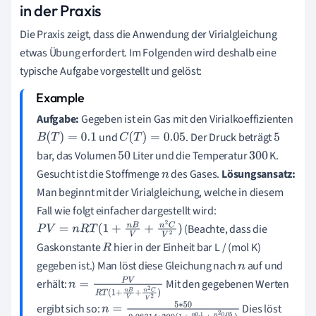
in der Praxis
Die Praxis zeigt, dass die Anwendung der Virialgleichung
etwas Übung erfordert. Im Folgenden wird deshalb eine
typische Aufgabe vorgestellt und gelöst:
Aufgabe:
Gegeben ist ein Gas mit den Virialkoeffizienten
und
. Der Druck beträgt
B
(
T
)
=
0.1
C
(
T
)
=
0.05
5
bar, das Volumen
Liter und die Temperatur
K.
50
300
Gesucht ist die Stoffmenge
des Gases.
Lösungsansatz:
n
Man beginnt mit der Virialgleichung, welche in diesem
Fall wie folgt einfacher dargestellt wird:
(Beachte, dass die
P
V
=
n
R
T
(
1
+
n
B
V
+
n
2
C
V
2
)
Gaskonstante
hier in der Einheit bar L / (mol K)
R
gegeben ist.) Man löst diese Gleichung nach
auf und
n
erhält:
Mit den gegebenen Werten
n
=
P
V
R
T
(
1
+
n
B
V
+
n
2
C
V
2
)
ergibt sich so:
Dies löst
n
=
5
∗
50
0.08314
∗
300
(
1
+
n
0.1
5