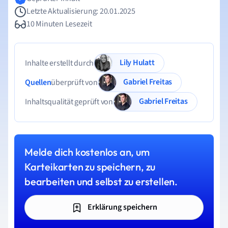
Letzte Aktualisierung: 20.01.2025
10 Minuten Lesezeit
Lily Hulatt
Inhalte erstellt durch
Gabriel Freitas
Quellen
überprüft von
Gabriel Freitas
Inhaltsqualität geprüft von
Melde dich kostenlos an, um
Karteikarten zu speichern, zu
bearbeiten und selbst zu erstellen.
Erklärung speichern