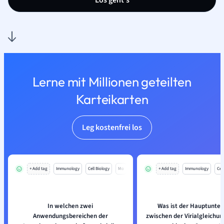
Los geht’s
Lerne mit Millionen geteilten
Karteikarten
Leg kostenfrei los
+ Add tag
Immunology
Cell Biology
Mo
+ Add tag
Immunology
Cell
In welchen zwei
Was ist der Hauptunter
Anwendungsbereichen der
zwischen der Virialgleichu