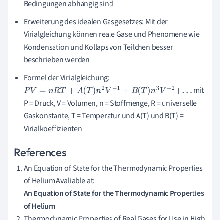
Bedingungen abhängig sind
Erweiterung des idealen Gasgesetzes: Mit der
Virialgleichung können reale Gase und Phenomene wie
Kondensation und Kollaps von Teilchen besser
beschrieben werden
Formel der Virialgleichung:
mit
P
V
=
n
R
T
+
A
(
T
)
n
2
V
−
1
+
B
(
T
)
n
3
V
−
2
+
.
.
.
P = Druck, V = Volumen, n = Stoffmenge, R = universelle
Gaskonstante, T = Temperatur und A(T) und B(T) =
Virialkoeffizienten
References
An Equation of State for the Thermodynamic Properties
of Helium Avaliable at:
An Equation of State for the Thermodynamic Properties
of Helium
Thermodynamic Properties of Real Gases for Use in High