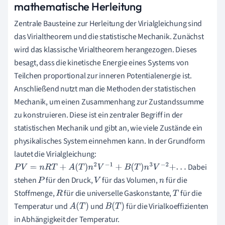
mathematische Herleitung
Zentrale Bausteine zur Herleitung der Virialgleichung sind
das Virialtheorem und die statistische Mechanik. Zunächst
wird das klassische Virialtheorem herangezogen. Dieses
besagt, dass die kinetische Energie eines Systems von
Teilchen proportional zur inneren Potentialenergie ist.
Anschließend nutzt man die Methoden der statistischen
Mechanik, um einen Zusammenhang zur Zustandssumme
zu konstruieren. Diese ist ein zentraler Begriff in der
statistischen Mechanik und gibt an, wie viele Zustände ein
physikalisches System einnehmen kann. In der Grundform
lautet die Virialgleichung:
Dabei
P
V
=
n
R
T
+
A
(
T
)
n
2
V
−
1
+
B
(
T
)
n
3
V
−
2
+
.
.
.
stehen
für den Druck,
für das Volumen,
für die
P
V
n
Stoffmenge,
für die universelle Gaskonstante,
für die
R
T
Temperatur und
und
für die Virialkoeffizienten
A
(
T
)
B
(
T
)
in Abhängigkeit der Temperatur.