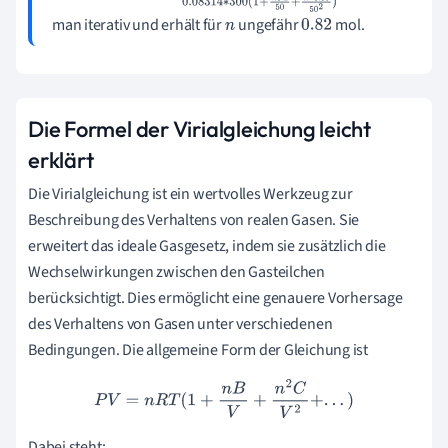
0
+
n
2
0.05
50
2
)
man iterativ und erhält für
ungefähr
mol.
n
0.82
Die Formel der Virialgleichung leicht
erklärt
Die Virialgleichung ist ein wertvolles Werkzeug zur
Beschreibung des Verhaltens von realen Gasen. Sie
erweitert das ideale Gasgesetz, indem sie zusätzlich die
Wechselwirkungen zwischen den Gasteilchen
berücksichtigt. Dies ermöglicht eine genauere Vorhersage
des Verhaltens von Gasen unter verschiedenen
Bedingungen. Die allgemeine Form der Gleichung ist
P
V
=
n
R
T
(
1
+
n
B
V
+
n
2
C
V
2
+
.
.
.
)
Dabei steht: