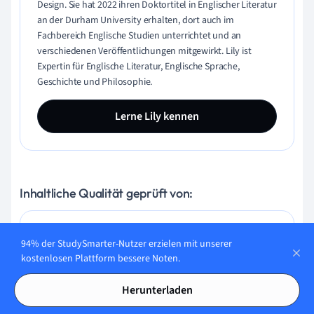
Design. Sie hat 2022 ihren Doktortitel in Englischer Literatur
an der Durham University erhalten, dort auch im
Fachbereich Englische Studien unterrichtet und an
verschiedenen Veröffentlichungen mitgewirkt. Lily ist
Expertin für Englische Literatur, Englische Sprache,
Geschichte und Philosophie.
Lerne Lily kennen
Inhaltliche Qualität geprüft von:
94% der StudySmarter-Nutzer erzielen mit unserer
Gabriel Freitas
kostenlosen Plattform bessere Noten.
AI Engineer
Herunterladen
Gabriel Freitas ist AI Engineer mit solider Erfahrung in