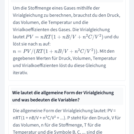
Um die Stoffmenge eines Gases mithilfe der
Virialgleichung zu berechnen, brauchst du den Druck,
das Volumen, die Temperatur und die
Virialkoeffizienten des Gases. Die Virialgleichung
lautet
und du
P
V
=
n
R
T
(
1
+
n
B
/
V
+
n
2
C
/
V
2
)
löst sie nach
auf:
n
. Mit den
n
=
P
V
/
(
R
T
(
1
+
n
B
/
V
+
n
2
C
/
V
2
)
)
gegebenen Werten für Druck, Volumen, Temperatur
und Virialkoeffizienten löst du diese Gleichung
iterativ.
Wie lautet die allgemeine Form der Virialgleichung
und was bedeuten die Variablen?
Die allgemeine Form der Virialgleichung lautet: PV =
nRT(1 + nB/V + n²C/V² + ...). P steht für den Druck, V für
das Volumen, n für die Stoffmenge, T für die
Temperatur und die Symbole B, C, ... sind die