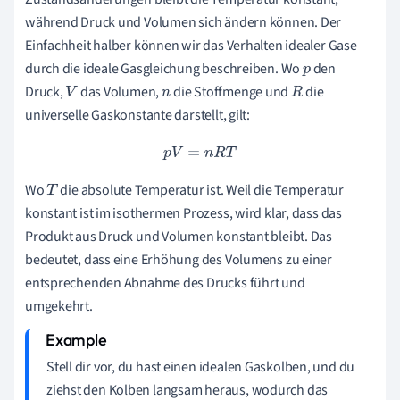
während Druck und Volumen sich ändern können. Der
Einfachheit halber können wir das Verhalten idealer Gase
durch die ideale Gasgleichung beschreiben. Wo
den
p
Druck,
das Volumen,
die Stoffmenge und
die
V
n
R
universelle Gaskonstante darstellt, gilt:
p
V
=
n
R
T
Wo
die absolute Temperatur ist. Weil die Temperatur
T
konstant ist im isothermen Prozess, wird klar, dass das
Produkt aus Druck und Volumen konstant bleibt. Das
bedeutet, dass eine Erhöhung des Volumens zu einer
entsprechenden Abnahme des Drucks führt und
umgekehrt.
Stell dir vor, du hast einen idealen Gaskolben, und du
ziehst den Kolben langsam heraus, wodurch das