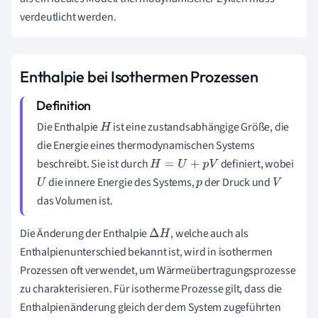
verdeutlicht werden.
Enthalpie bei Isothermen Prozessen
Die Enthalpie
ist eine zustandsabhängige Größe, die
H
die Energie eines thermodynamischen Systems
beschreibt. Sie ist durch
definiert, wobei
H
=
U
+
p
V
die innere Energie des Systems,
der Druck und
U
p
V
das Volumen ist.
Die Änderung der Enthalpie
, welche auch als
Δ
H
Enthalpienunterschied bekannt ist, wird in isothermen
Prozessen oft verwendet, um Wärmeübertragungsprozesse
zu charakterisieren. Für isotherme Prozesse gilt, dass die
Enthalpienänderung gleich der dem System zugeführten