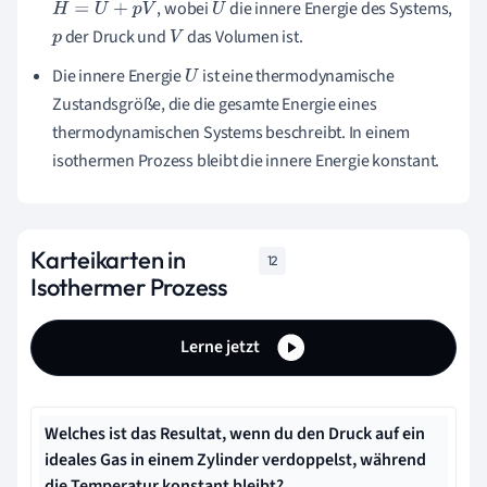
, wobei
die innere Energie des Systems,
H
=
U
+
p
V
U
der Druck und
das Volumen ist.
p
V
Die innere Energie
ist eine thermodynamische
U
Zustandsgröße, die die gesamte Energie eines
thermodynamischen Systems beschreibt. In einem
isothermen Prozess bleibt die innere Energie konstant.
Karteikarten in
12
Isothermer Prozess
Lerne jetzt
Welches ist das Resultat, wenn du den Druck auf ein
ideales Gas in einem Zylinder verdoppelst, während
die Temperatur konstant bleibt?