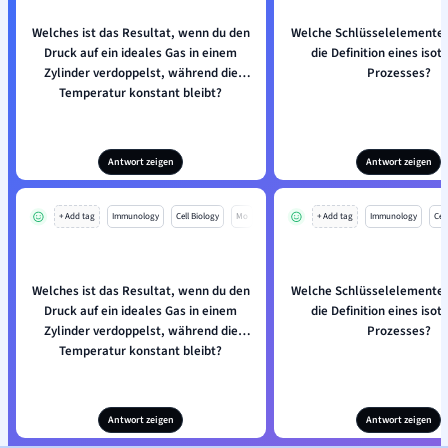
Welches ist das Resultat, wenn du den
Welche Schlüsselelemente 
Druck auf ein ideales Gas in einem
die Definition eines iso
Zylinder verdoppelst, während die
Prozesses?
Temperatur konstant bleibt?
Antwort zeigen
Antwort zeigen
+ Add tag
Immunology
Cell Biology
Mo
+ Add tag
Immunology
Cell
Welches ist das Resultat, wenn du den
Welche Schlüsselelemente 
Druck auf ein ideales Gas in einem
die Definition eines iso
Zylinder verdoppelst, während die
Prozesses?
Temperatur konstant bleibt?
Antwort zeigen
Antwort zeigen