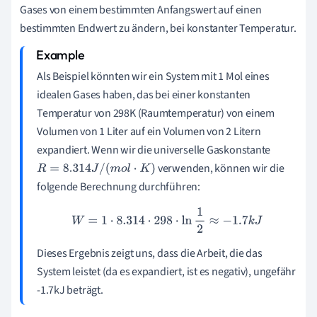
Gases von einem bestimmten Anfangswert auf einen
bestimmten Endwert zu ändern, bei konstanter Temperatur.
Als Beispiel könnten wir ein System mit 1 Mol eines
idealen Gases haben, das bei einer konstanten
Temperatur von 298K (Raumtemperatur) von einem
Volumen von 1 Liter auf ein Volumen von 2 Litern
expandiert. Wenn wir die universelle Gaskonstante
verwenden, können wir die
R
=
8.314
J
/
(
m
o
l
⋅
K
)
folgende Berechnung durchführen:
W
=
1
⋅
8.314
⋅
298
⋅
ln
1
2
≈
−
1.7
k
J
Dieses Ergebnis zeigt uns, dass die Arbeit, die das
System leistet (da es expandiert, ist es negativ), ungefähr
-1.7kJ beträgt.