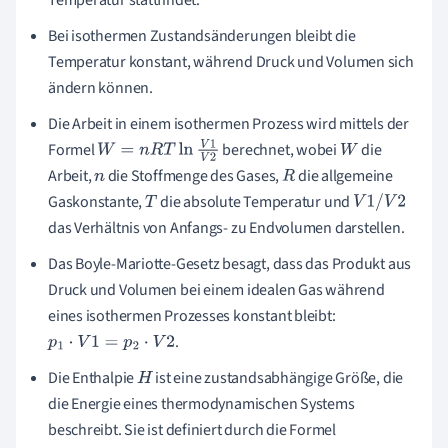
Bei isothermen Zustandsänderungen bleibt die
Temperatur konstant, während Druck und Volumen sich
ändern können.
Die Arbeit in einem isothermen Prozess wird mittels der
Formel
berechnet, wobei
die
W
=
n
R
T
ln
V
1
V
2
W
Arbeit,
die Stoffmenge des Gases,
die allgemeine
n
R
Gaskonstante,
die absolute Temperatur und
T
V
1
/
V
2
das Verhältnis von Anfangs- zu Endvolumen darstellen.
Das Boyle-Mariotte-Gesetz besagt, dass das Produkt aus
Druck und Volumen bei einem idealen Gas während
eines isothermen Prozesses konstant bleibt:
.
p
1
⋅
V
1
=
p
2
⋅
V
2
Die Enthalpie
ist eine zustandsabhängige Größe, die
H
die Energie eines thermodynamischen Systems
beschreibt. Sie ist definiert durch die Formel