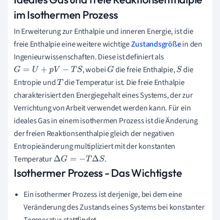
im Isothermen Prozess
In Erweiterung zur Enthalpie und inneren Energie, ist die
freie Enthalpie eine weitere wichtige
Zustandsgröße
in den
Ingenieurwissenschaften. Diese ist definiert als
, wobei
die freie Enthalpie,
die
G
=
U
+
p
V
−
T
S
G
S
Entropie und
die Temperatur ist. Die freie Enthalpie
T
charakterisiert den Energiegehalt eines Systems, der zur
Verrichtung von Arbeit verwendet werden kann. Für ein
ideales Gas in einem isothermen Prozess ist die Änderung
der freien Reaktionsenthalpie gleich der negativen
Entropieänderung multipliziert mit der konstanten
Temperatur
.
Δ
G
=
−
T
Δ
S
Isothermer Prozess - Das Wichtigste
Ein isothermer Prozess ist derjenige, bei dem eine
Veränderung des Zustands eines Systems bei konstanter
Temperatur stattfindet.