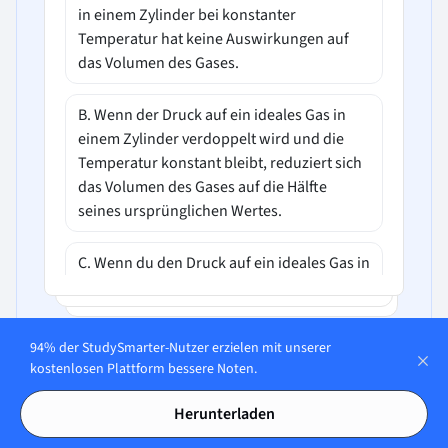
in einem Zylinder bei konstanter
Temperatur hat keine Auswirkungen auf
das Volumen des Gases.
B. Wenn der Druck auf ein ideales Gas in
einem Zylinder verdoppelt wird und die
Temperatur konstant bleibt, reduziert sich
das Volumen des Gases auf die Hälfte
seines ursprünglichen Wertes.
C. Wenn du den Druck auf ein ideales Gas in
einem Zylinder verdoppelst und die
Temperatur konstant bleibt, erhöht sich
das Volumen des Gases auf das Vierfache.
94% der StudySmarter-Nutzer erzielen mit unserer
kostenlosen Plattform bessere Noten.
D. Wenn du den Druck auf ein ideales Gas
In unserer App öffnen
in einem Zylinder verdoppelst und die
Herunterladen
Temperatur konstant bleibt, wird das