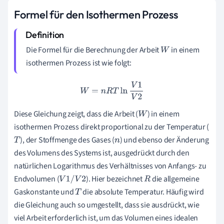
Formel für den Isothermen Prozess
Die Formel für die Berechnung der Arbeit
in einem
W
isothermen Prozess ist wie folgt:
W
=
n
R
T
ln
V
1
V
2
Diese Gleichung zeigt, dass die Arbeit (
) in einem
W
isothermen Prozess direkt proportional zu der Temperatur (
), der Stoffmenge des Gases (
) und ebenso der Änderung
T
n
des Volumens des Systems ist, ausgedrückt durch den
natürlichen Logarithmus des Verhältnisses von Anfangs- zu
Endvolumen (
). Hier bezeichnet
die allgemeine
V
1
/
V
2
R
Gaskonstante und
die absolute Temperatur. Häufig wird
T
die Gleichung auch so umgestellt, dass sie ausdrückt, wie
viel Arbeit erforderlich ist, um das Volumen eines idealen