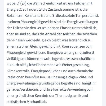
wobei
die Wahrscheinlichkeit ist, ein Teilchen mit
P
(
E
)
Energie
zu finden,
die Zustandssumme ist,
die
E
Z
k
Boltzmann-Konstante ist und
die absolute Temperatur ist.
T
In einem Phasengleichgewicht sind die Energieverteilungen
der Teilchen in den verschiedenen Phasen unterschiedlich,
aber sie sind so, dass die Anzahl der Teilchen, die zwischen
den Phasen wechseln, gleich bleibt, was letztendlich zu
einem stabilen Gleichgewicht führt. Konsequenzen von
Phasengleichgewicht und Energieverteilung sind äußerst
vielfältig und können sowohl ingenieurwissenschaftliche
als auch alltägliche Phänomene wie Wettergestaltung,
Klimakontrolle, Energieproduktion und auch chemische
Reaktionen beeinflussen. Da Phasengleichgewichte und
Energieverteilungen grundlegende Begriffe sind, hängt ihr
genaues Verständnis und ihre korrekte Anwendung von
einer gründlichen Kenntnis der Thermodynamik und
statistischen Mechanik ab.