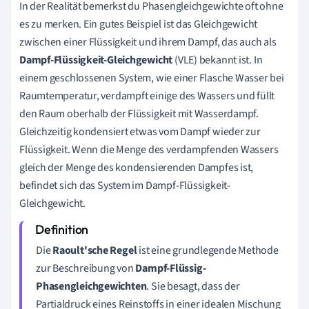
In der Realität bemerkst du Phasengleichgewichte oft ohne
es zu merken. Ein gutes Beispiel ist das Gleichgewicht
zwischen einer Flüssigkeit und ihrem Dampf, das auch als
Dampf-Flüssigkeit-Gleichgewicht
(VLE) bekannt ist. In
einem geschlossenen System, wie einer Flasche Wasser bei
Raumtemperatur, verdampft einige des Wassers und füllt
den Raum oberhalb der Flüssigkeit mit Wasserdampf.
Gleichzeitig kondensiert etwas vom Dampf wieder zur
Flüssigkeit. Wenn die Menge des verdampfenden Wassers
gleich der Menge des kondensierenden Dampfes ist,
befindet sich das System im Dampf-Flüssigkeit-
Gleichgewicht.
Die
Raoult'sche Regel
ist eine grundlegende Methode
zur Beschreibung von
Dampf-Flüssig-
Phasengleichgewichten
. Sie besagt, dass der
Partialdruck eines Reinstoffs in einer idealen Mischung