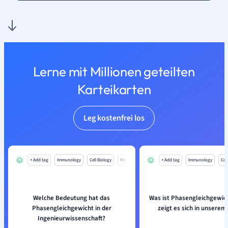
Lerne mit Millionen geteilten
Karteikarten
Leg kostenfrei los
+ Add tag
Immunology
Cell Biology
Mo
+ Add tag
Immunology
Cell
Welche Bedeutung hat das
Was ist Phasengleichgewic
Phasengleichgewicht in der
zeigt es sich in unserem
Ingenieurwissenschaft?