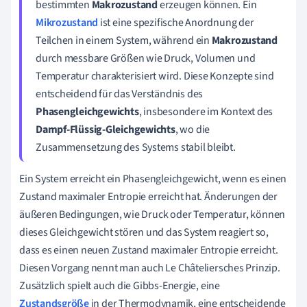
bestimmten
Makrozustand
erzeugen können. Ein
Mikrozustand
ist eine spezifische Anordnung der
Teilchen in einem System, während ein
Makrozustand
durch messbare Größen wie Druck, Volumen und
Temperatur charakterisiert wird. Diese Konzepte sind
entscheidend für das Verständnis des
Phasengleichgewichts
, insbesondere im Kontext des
Dampf-Flüssig-Gleichgewichts
, wo die
Zusammensetzung des Systems stabil bleibt.
Ein System erreicht ein Phasengleichgewicht, wenn es einen
Zustand maximaler Entropie erreicht hat. Änderungen der
äußeren Bedingungen, wie Druck oder Temperatur, können
dieses Gleichgewicht stören und das System reagiert so,
dass es einen neuen Zustand maximaler Entropie erreicht.
Diesen Vorgang nennt man auch Le Châteliersches Prinzip.
Zusätzlich spielt auch die Gibbs-Energie, eine
Zustandsgröße
in der Thermodynamik, eine entscheidende