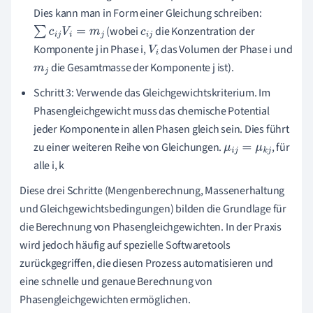
Dies kann man in Form einer Gleichung schreiben:
(wobei
die Konzentration der
∑
c
i
j
V
i
=
m
j
c
i
j
Komponente j in Phase i,
das Volumen der Phase i und
V
i
die Gesamtmasse der Komponente j ist).
m
j
Schritt 3: Verwende das Gleichgewichtskriterium. Im
Phasengleichgewicht muss das chemische Potential
jeder Komponente in allen Phasen gleich sein. Dies führt
zu einer weiteren Reihe von Gleichungen.
, für
μ
i
j
=
μ
k
j
alle i, k
Diese drei Schritte (Mengenberechnung, Massenerhaltung
und Gleichgewichtsbedingungen) bilden die Grundlage für
die Berechnung von Phasengleichgewichten. In der Praxis
wird jedoch häufig auf spezielle Softwaretools
zurückgegriffen, die diesen Prozess automatisieren und
eine schnelle und genaue Berechnung von
Phasengleichgewichten ermöglichen.