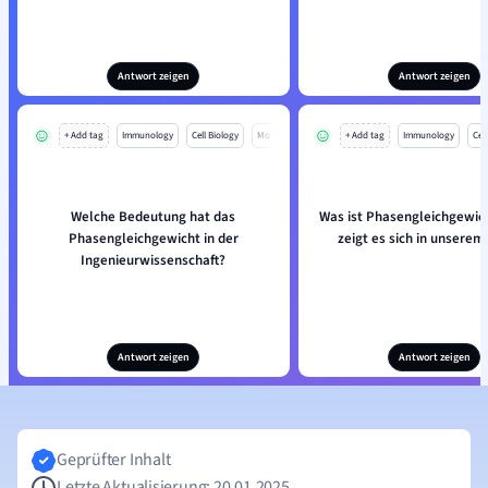
Antwort zeigen
Antwort zeigen
+ Add tag
Immunology
Cell Biology
Mo
+ Add tag
Immunology
Cell
Welche Bedeutung hat das
Was ist Phasengleichgewic
Phasengleichgewicht in der
zeigt es sich in unserem
Ingenieurwissenschaft?
Antwort zeigen
Antwort zeigen
Geprüfter Inhalt
Letzte Aktualisierung: 20.01.2025