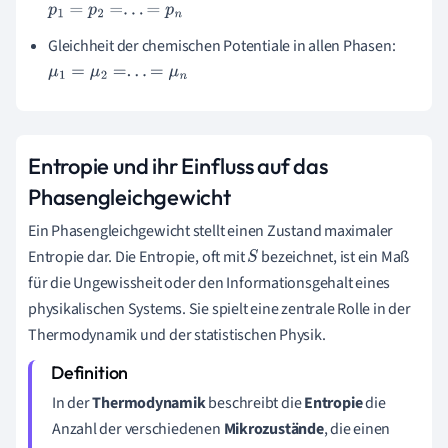
p
1
=
p
2
=
.
.
.
=
p
n
Gleichheit der chemischen Potentiale in allen Phasen:
μ
1
=
μ
2
=
.
.
.
=
μ
n
Entropie und ihr Einfluss auf das
Phasengleichgewicht
Ein Phasengleichgewicht stellt einen Zustand maximaler
Entropie dar. Die Entropie, oft mit
bezeichnet, ist ein Maß
S
für die Ungewissheit oder den Informationsgehalt eines
physikalischen Systems. Sie spielt eine zentrale Rolle in der
Thermodynamik und der statistischen Physik.
In der
Thermodynamik
beschreibt die
Entropie
die
Anzahl der verschiedenen
Mikrozustände
, die einen