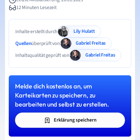
12 Minuten Lesezeit
Lily Hulatt
Inhalte erstellt durch
Gabriel Freitas
Quellen
überprüft von
Gabriel Freitas
Inhaltsqualität geprüft von
Melde dich kostenlos an, um
Karteikarten zu speichern, zu
bearbeiten und selbst zu erstellen.
Erklärung speichern