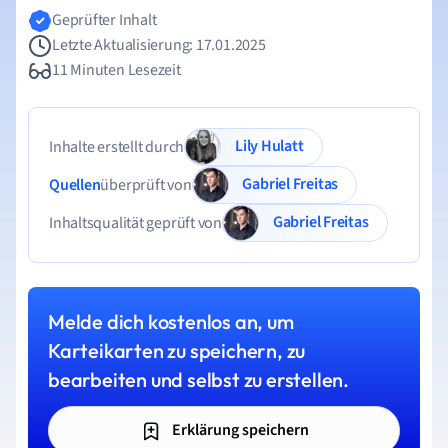
Geprüfter Inhalt
Letzte Aktualisierung: 17.01.2025
11 Minuten Lesezeit
Lily Hulatt
Inhalte erstellt durch
Gabriel Freitas
Quellen
überprüft von
Gabriel Freitas
Inhaltsqualität geprüft von
Melde dich kostenlos an, um
Karteikarten zu speichern, zu
bearbeiten und selbst zu erstellen.
Erklärung speichern