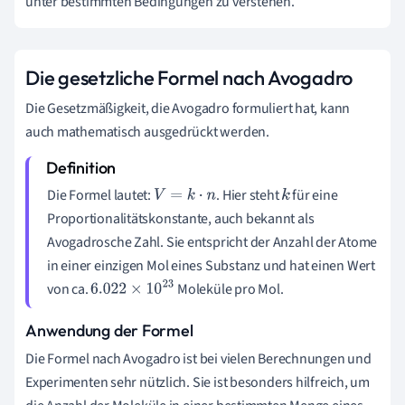
unter bestimmten Bedingungen zu verstehen.
Die gesetzliche Formel nach Avogadro
Die Gesetzmäßigkeit, die Avogadro formuliert hat, kann
auch mathematisch ausgedrückt werden.
Die Formel lautet:
. Hier steht
für eine
V
=
k
⋅
n
k
Proportionalitätskonstante, auch bekannt als
Avogadrosche Zahl. Sie entspricht der Anzahl der Atome
in einer einzigen Mol eines Substanz und hat einen Wert
von ca.
Moleküle pro Mol.
6.022
×
10
23
Anwendung der Formel
Die Formel nach Avogadro ist bei vielen Berechnungen und
Experimenten sehr nützlich. Sie ist besonders hilfreich, um