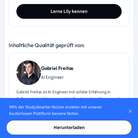
Lerne Lily kennen
Inhaltliche Qualität geprüft von:
Gabriel Freitas
AI Engineer
Gabriel Freitas ist AI Engineer mit solider Erfahrung in
Softwareentwicklung, maschinellen Lernalgorithmen und
generativer KI, einschließlich Anwendungen großer
94% der StudySmarter-Nutzer erzielen mit unserer
Sprachmodelle (LLMs). Er hat Elektrotechnik an der
kostenlosen Plattform bessere Noten.
Universität von São Paulo studiert und macht aktuell
seinen MSc in Computertechnik an der Universität von
Herunterladen
Campinas mit Schwerpunkt auf maschinellem Lernen.