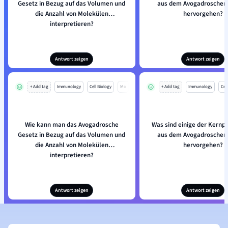
Gesetz in Bezug auf das Volumen und
aus dem Avogadroschen
die Anzahl von Molekülen
hervorgehen?
interpretieren?
Antwort zeigen
Antwort zeigen
+ Add tag
Immunology
Cell Biology
Mo
+ Add tag
Immunology
Cell
Wie kann man das Avogadrosche
Was sind einige der Kernpu
Gesetz in Bezug auf das Volumen und
aus dem Avogadroschen
die Anzahl von Molekülen
hervorgehen?
interpretieren?
Antwort zeigen
Antwort zeigen