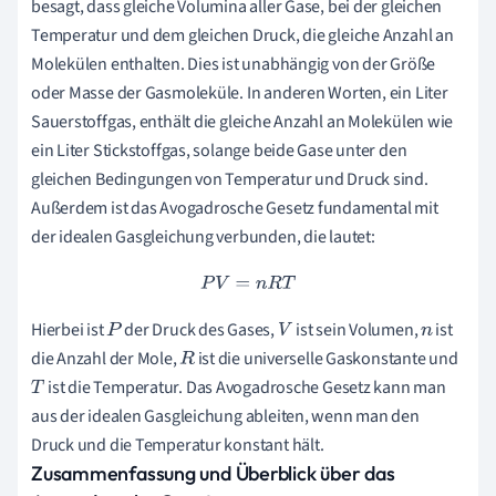
besagt, dass gleiche Volumina aller Gase, bei der gleichen
Temperatur und dem gleichen Druck, die gleiche Anzahl an
Molekülen enthalten. Dies ist unabhängig von der Größe
oder Masse der Gasmoleküle. In anderen Worten, ein Liter
Sauerstoffgas, enthält die gleiche Anzahl an Molekülen wie
ein Liter Stickstoffgas, solange beide Gase unter den
gleichen Bedingungen von Temperatur und Druck sind.
Außerdem ist das Avogadrosche Gesetz fundamental mit
der idealen Gasgleichung verbunden, die lautet:
P
V
=
n
R
T
Hierbei ist
der Druck des Gases,
ist sein Volumen,
ist
P
V
n
die Anzahl der Mole,
ist die universelle Gaskonstante und
R
ist die Temperatur. Das Avogadrosche Gesetz kann man
T
aus der idealen Gasgleichung ableiten, wenn man den
Druck und die Temperatur konstant hält.
Zusammenfassung und Überblick über das