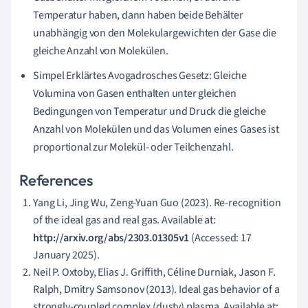
Temperatur haben, dann haben beide Behälter
unabhängig von den Molekulargewichten der Gase die
gleiche Anzahl von Molekülen.
Simpel Erklärtes Avogadrosches Gesetz: Gleiche
Volumina von Gasen enthalten unter gleichen
Bedingungen von Temperatur und Druck die gleiche
Anzahl von Molekülen und das Volumen eines Gases ist
proportional zur Molekül- oder Teilchenzahl.
References
Yang Li, Jing Wu, Zeng-Yuan Guo (2023). Re-recognition
of the ideal gas and real gas. Available at:
http://arxiv.org/abs/2303.01305v1
(Accessed: 17
January 2025).
Neil P. Oxtoby, Elias J. Griffith, Céline Durniak, Jason F.
Ralph, Dmitry Samsonov (2013). Ideal gas behavior of a
strongly-coupled complex (dusty) plasma. Available at: