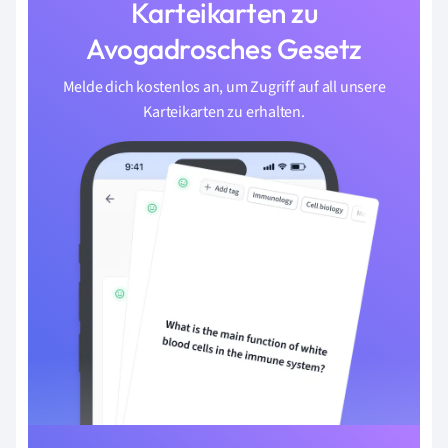
Karteikarten zu
Avogadrosches Gesetz
Melde dich kostenlos an, um Zugriff auf all unsere
Karteikarten zu erhalten.