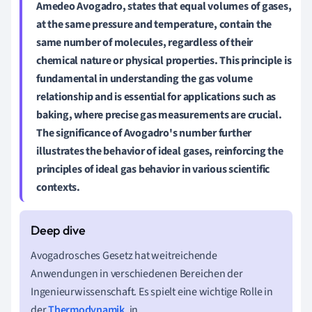
Amedeo Avogadro, states that equal volumes of gases,
at the same pressure and temperature, contain the
same number of molecules, regardless of their
chemical nature or physical properties. This principle is
fundamental in understanding the
gas volume
relationship
and is essential for applications such as
baking
, where precise gas measurements are crucial.
The significance of
Avogadro's number
further
illustrates the behavior of ideal gases, reinforcing the
principles of
ideal gas behavior
in various scientific
contexts.
Avogadrosches Gesetz hat weitreichende
Anwendungen in verschiedenen Bereichen der
Ingenieurwissenschaft. Es spielt eine wichtige Rolle in
der
Thermodynamik
, in