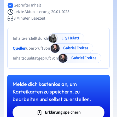
Geprüfter Inhalt
Letzte Aktualisierung: 20.01.2025
8 Minuten Lesezeit
Lily Hulatt
Inhalte erstellt durch
Gabriel Freitas
Quellen
überprüft von
Gabriel Freitas
Inhaltsqualität geprüft von
Melde dich kostenlos an, um
Karteikarten zu speichern, zu
bearbeiten und selbst zu erstellen.
Erklärung speichern