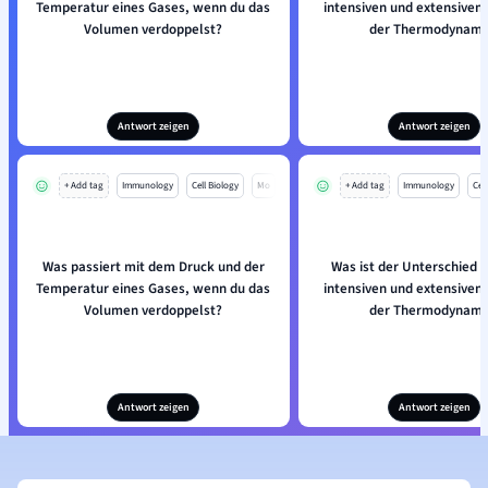
Temperatur eines Gases, wenn du das
intensiven und extensiven
Volumen verdoppelst?
der Thermodynami
Antwort zeigen
Antwort zeigen
+ Add tag
Immunology
Cell Biology
Mo
+ Add tag
Immunology
Cell
Was passiert mit dem Druck und der
Was ist der Unterschied 
Temperatur eines Gases, wenn du das
intensiven und extensiven
Volumen verdoppelst?
der Thermodynami
Antwort zeigen
Antwort zeigen