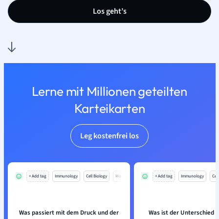
Los geht’s
Lerne mit Millionen geteilten
Karteikarten
Leg kostenfrei los
+ Add tag
Immunology
Cell Biology
Mo
+ Add tag
Immunology
Cell
Was passiert mit dem Druck und der
Was ist der Unterschied 