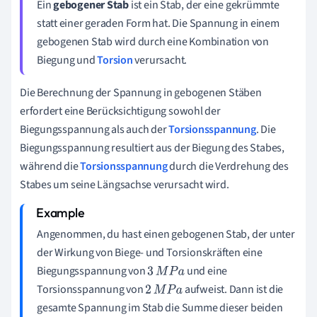
Ein
gebogener Stab
ist ein Stab, der eine gekrümmte
statt einer geraden Form hat. Die Spannung in einem
gebogenen Stab wird durch eine Kombination von
Biegung und
Torsion
verursacht.
Die Berechnung der Spannung in gebogenen Stäben
erfordert eine Berücksichtigung sowohl der
Biegungsspannung als auch der
Torsionsspannung
. Die
Biegungsspannung resultiert aus der Biegung des Stabes,
während die
Torsionsspannung
durch die Verdrehung des
Stabes um seine Längsachse verursacht wird.
Angenommen, du hast einen gebogenen Stab, der unter
der Wirkung von Biege- und Torsionskräften eine
Biegungsspannung von
und eine
3
M
P
a
Torsionsspannung von
aufweist. Dann ist die
2
M
P
a
gesamte Spannung im Stab die Summe dieser beiden