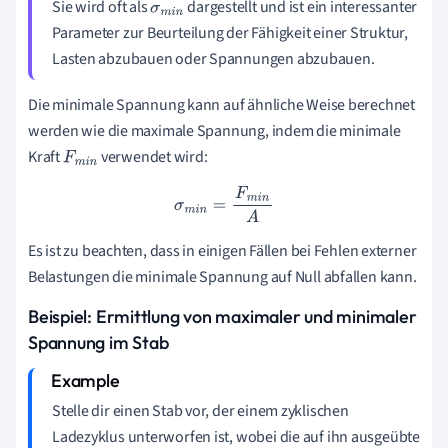
Sie wird oft als
dargestellt und ist ein interessanter
σ
m
i
n
Parameter zur Beurteilung der Fähigkeit einer Struktur,
Lasten abzubauen oder Spannungen abzubauen.
Die minimale Spannung kann auf ähnliche Weise berechnet
werden wie die maximale Spannung, indem die minimale
Kraft
verwendet wird:
F
m
i
n
σ
m
i
n
=
F
m
i
n
A
Es ist zu beachten, dass in einigen Fällen bei Fehlen externer
Belastungen die minimale Spannung auf Null abfallen kann.
Beispiel: Ermittlung von maximaler und minimaler
Spannung im Stab
Stelle dir einen Stab vor, der einem zyklischen
Ladezyklus unterworfen ist, wobei die auf ihn ausgeübte