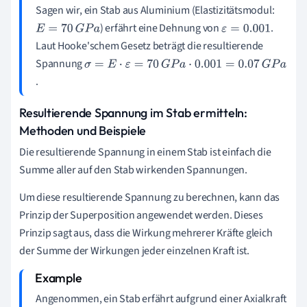
Sagen wir, ein Stab aus Aluminium (Elastizitätsmodul:
) erfährt eine Dehnung von
.
E
=
70
G
P
a
ε
=
0.001
Laut Hooke'schem Gesetz beträgt die resultierende
Spannung
σ
.
=
E
Resultierende Spannung im Stab ermitteln:
⋅
Methoden und Beispiele
ε
Die resultierende Spannung in einem Stab ist einfach die
=
Summe aller auf den Stab wirkenden Spannungen.
7
0
Um diese resultierende Spannung zu berechnen, kann das
G
Prinzip der Superposition angewendet werden. Dieses
P
Prinzip sagt aus, dass die Wirkung mehrerer Kräfte gleich
a
der Summe der Wirkungen jeder einzelnen Kraft ist.
⋅
0
.
Angenommen, ein Stab erfährt aufgrund einer Axialkraft