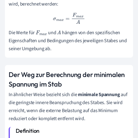
wird, berechnet werden:
σ
m
a
x
=
F
m
a
x
A
Die Werte für
und
hängen von den spezifischen
F
m
a
x
A
Eigenschaften und Bedingungen des jeweiligen Stabes und
seiner Umgebung ab.
Der Weg zur Berechnung der minimalen
Spannung im Stab
In ähnlicher Weise bezieht sich die
minimale Spannung
auf
die geringste innere Beanspruchung des Stabes. Sie wird
erreicht, wenn die externe Belastung auf das Minimum
reduziert oder komplett entfernt wird.