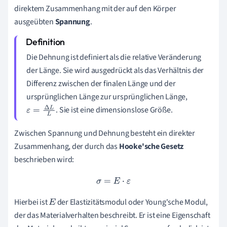
direktem Zusammenhang mit der auf den Körper
ausgeübten
Spannung
.
Die Dehnung ist definiert als die relative Veränderung
der Länge. Sie wird ausgedrückt als das Verhältnis der
Differenz zwischen der finalen Länge und der
ursprünglichen Länge zur ursprünglichen Länge,
. Sie ist eine dimensionslose Größe.
ε
=
Δ
L
L
Zwischen Spannung und Dehnung besteht ein direkter
Zusammenhang, der durch das
Hooke'sche Gesetz
beschrieben wird:
σ
=
E
⋅
ε
Hierbei ist
der Elastizitätsmodul oder Young'sche Modul,
E
der das Materialverhalten beschreibt. Er ist eine Eigenschaft