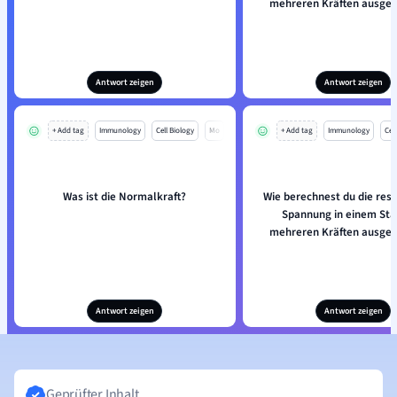
mehreren Kräften ausgese
Antwort zeigen
Antwort zeigen
+ Add tag
Immunology
Cell Biology
Mo
+ Add tag
Immunology
Cell
Was ist die Normalkraft?
Wie berechnest du die res
Spannung in einem Sta
mehreren Kräften ausgese
Antwort zeigen
Antwort zeigen
Geprüfter Inhalt