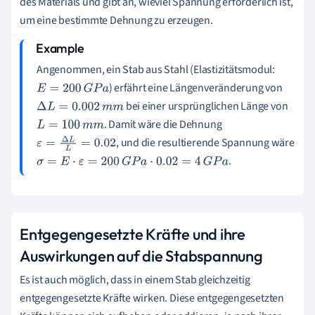
des Materials und gibt an, wieviel Spannung erforderlich ist,
um eine bestimmte Dehnung zu erzeugen.
Angenommen, ein Stab aus Stahl (Elastizitätsmodul:
) erfährt eine Längenveränderung von
E
=
200
G
P
a
bei einer ursprünglichen Länge von
Δ
L
=
0.002
m
m
. Damit wäre die Dehnung
L
=
100
m
m
, und die resultierende Spannung wäre
ε
=
Δ
L
L
=
0.02
.
σ
=
E
⋅
ε
=
200
G
P
a
⋅
0.02
=
4
G
P
a
Entgegengesetzte Kräfte und ihre
Auswirkungen auf die Stabspannung
Es ist auch möglich, dass in einem Stab gleichzeitig
entgegengesetzte Kräfte wirken. Diese entgegengesetzten