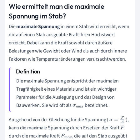
Wie ermittelt man die maximale
Spannung im Stab?
Die
maximale Spannung
in einem Stab wird erreicht, wenn
die auf einen Stab ausgeübte Kraft ihren Höchstwert
erreicht. Dabei kann die Kraft sowohl durch äußere
Belastungen wie Gewicht oder Wind als auch durch innere
Faktoren wie Temperaturänderungen verursacht werden.
Die maximale Spannung entspricht der maximalen
Tragfähigkeit eines Materials und ist ein wichtiger
Parameter für die Auslegung und das Design von
Bauwerken. Sie wird oft als
bezeichnet.
σ
m
a
x
Ausgehend von der Gleichung für die Spannung (
),
σ
=
F
A
kann die maximale Spannung durch Ersetzen der Kraft
F
durch die maximale Kraft
, die auf den Stab ausgeübt
F
m
a
x