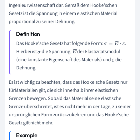
Ingenieurwissenschaft dar. Gemäß dem Hooke'schen
Gesetz ist die Spannung in einem elastischen Material
proportional zu seiner Dehnung.
Das Hooke'sche Gesetz hat folgende Form:
.
σ
=
E
⋅
ε
Hierbei ist
die Spannung,
der Elastizitätsmodul
σ
E
(eine konstante Eigenschaft des Materials) und
die
ε
Dehnung.
Es ist wichtig zu beachten, dass das Hooke'sche Gesetz nur
fürMaterialien gilt, die sich innerhalb ihrer elastischen
Grenzen bewegen. Sobald das Material seine elastische
Grenze überschreitet, ist es nicht mehr in der Lage, zu seiner
ursprünglichen Form zurückzukehren und das Hooke'sche
Gesetz gilt nicht mehr.