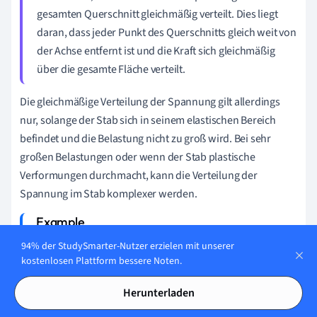
gesamten Querschnitt gleichmäßig verteilt. Dies liegt
daran, dass jeder Punkt des Querschnitts gleich weit von
der Achse entfernt ist und die Kraft sich gleichmäßig
über die gesamte Fläche verteilt.
Die gleichmäßige Verteilung der Spannung gilt allerdings
nur, solange der Stab sich in seinem elastischen Bereich
befindet und die Belastung nicht zu groß wird. Bei sehr
großen Belastungen oder wenn der Stab plastische
Verformungen durchmacht, kann die Verteilung der
Spannung im Stab komplexer werden.
Stell dir einen Stahlstab vor, der eine Querschnittsfläche
94% der StudySmarter-Nutzer erzielen mit unserer
kostenlosen Plattform bessere Noten.
von
hat und auf den eine Normalkraft
A
=
20
m
m
2
von
ausgeübt wird. Da die Normalkraft
F
=
40
N
Herunterladen
gleichmäßig über den Querschnitt verteilt ist, ist die