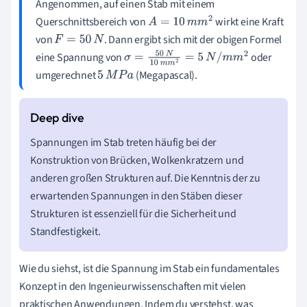
Angenommen, auf einen Stab mit einem
Querschnittsbereich von
wirkt eine Kraft
A
=
10
m
m
2
von
. Dann ergibt sich mit der obigen Formel
F
=
50
N
eine Spannung von
oder
σ
=
50
N
10
m
m
2
=
5
N
/
m
m
2
umgerechnet
(Megapascal).
5
M
P
a
Spannungen im Stab treten häufig bei der
Konstruktion von Brücken, Wolkenkratzern und
anderen großen Strukturen auf. Die Kenntnis der zu
erwartenden Spannungen in den Stäben dieser
Strukturen ist essenziell für die Sicherheit und
Standfestigkeit.
Wie du siehst, ist die Spannung im Stab ein fundamentales
Konzept in den Ingenieurwissenschaften mit vielen
praktischen Anwendungen. Indem du verstehst, was