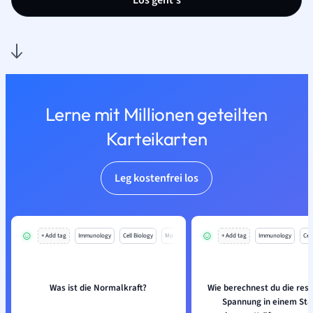
Los geht’s
Lerne mit Millionen geteilten
Karteikarten
Leg kostenfrei los
+ Add tag
Immunology
Cell Biology
Mo
+ Add tag
Immunology
Cell
Was ist die Normalkraft?
Wie berechnest du die res
Spannung in einem Sta