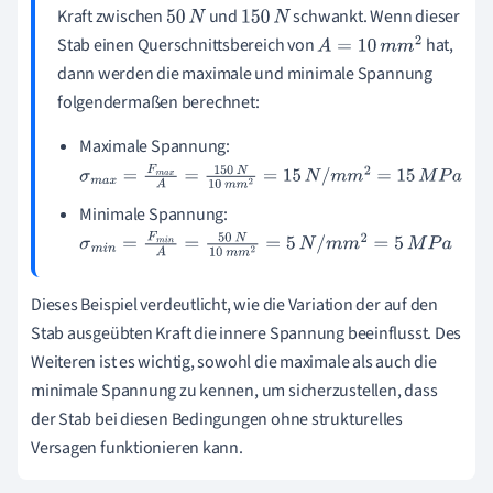
Kraft zwischen
und
schwankt. Wenn dieser
50
N
150
N
Stab einen Querschnittsbereich von
hat,
A
=
10
m
m
2
dann werden die maximale und minimale Spannung
folgendermaßen berechnet:
Maximale Spannung:
σ
m
a
x
=
F
m
a
x
A
=
150
N
10
m
m
2
=
15
N
/
m
m
2
=
15
M
P
a
Minimale Spannung:
σ
m
i
n
=
F
m
i
n
A
=
50
N
10
m
m
2
=
5
N
/
m
m
2
=
5
M
P
a
Dieses Beispiel verdeutlicht, wie die Variation der auf den
Stab ausgeübten Kraft die innere Spannung beeinflusst. Des
Weiteren ist es wichtig, sowohl die maximale als auch die
minimale Spannung zu kennen, um sicherzustellen, dass
der Stab bei diesen Bedingungen ohne strukturelles
Versagen funktionieren kann.