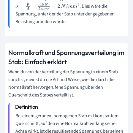
. Dies wäre die
σ
=
F
A
=
10
N
5
m
m
2
=
2
N
/
m
m
2
Spannung, unter der der Stab unter der gegebenen
Belastung arbeiten würde.
Normalkraft und Spannungsverteilung im
Stab: Einfach erklärt
Wenn du von der Verteilung der Spannung in einem Stab
sprichst, meinst du die Art und Weise, wie die durch die
Normalkraft hervorgerufene Spannung über den
Querschnitt des Stabes verteilt ist.
Bei einem geraden, homogenen Stab mit konstantem
Querschnitt, auf den eine Normalkraft entlang seiner
Achse wirkt, ist die resultierende Spannung über seinen