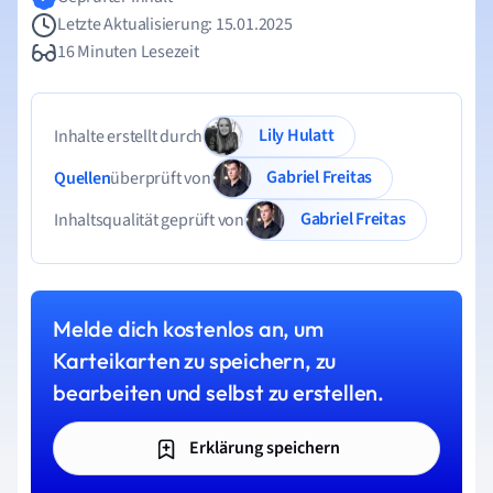
Letzte Aktualisierung: 15.01.2025
16 Minuten Lesezeit
Lily Hulatt
Inhalte erstellt durch
Gabriel Freitas
Quellen
überprüft von
Gabriel Freitas
Inhaltsqualität geprüft von
Melde dich kostenlos an, um
Karteikarten zu speichern, zu
bearbeiten und selbst zu erstellen.
Erklärung speichern