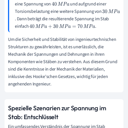
0
eine Spannung von
und aufgrund einer
40
M
P
a
0
Torsionsbelastung eine weitere Spannung von
3
1
. Dann beträgt die resultierende Spannung im Stab
0
=
einfach
.
40
M
P
a
+
30
M
P
a
=
70
M
P
a
M
0
P
Um die Sicherheit und Stabilität von ingenieurtechnischen
.
a
Strukturen zu gewährleisten, ist es unerlässlich, die
0
Mechanik der Spannungen und Dehnungen in ihren
7
Komponenten wie Stäben zu verstehen. Aus diesem Grund
G
sind die Kenntnisse in der Mechanik der Materialien,
P
inklusive des Hooke'schen Gesetzes, wichtig für jeden
a
angehenden Ingenieur.
Spezielle Szenarien zur Spannung im
Stab: Entschlüsselt
Ein umfassendes Verständnis der Spannung im Stab