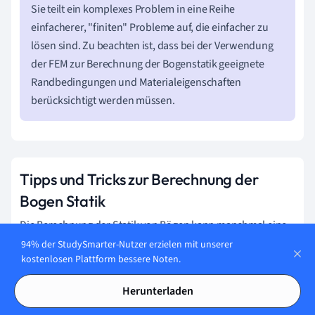
Sie teilt ein komplexes Problem in eine Reihe
einfacherer, "finiten" Probleme auf, die einfacher zu
lösen sind. Zu beachten ist, dass bei der Verwendung
der FEM zur Berechnung der Bogenstatik geeignete
Randbedingungen und Materialeigenschaften
berücksichtigt werden müssen.
Tipps und Tricks zur Berechnung der
Bogen Statik
Die Berechnung der Statik von Bögen kann manchmal eine
Herausforderung darstellen. Deshalb sind hier einige Tipps
94% der StudySmarter-Nutzer erzielen mit unserer
kostenlosen Plattform bessere Noten.
und Tricks, die dir helfen können, diesen Prozess zu
vereinfachen:
Herunterladen
Verstehen der Grundlagen:
Ein solides Verständnis der