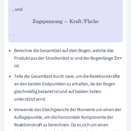
, und
Zugspannung
=
Kraft
/
Fläche
ä
.
Berechne die Gesamtlast auf dem Bogen, welche das
Produkt aus der Streckenlast
und der Bogenlänge
w
2
π
r
ist.
Teile die Gesamtlast durch zwei, um die Reaktionskräfte
an den beiden Endpunkten zu erhalten, da der Bogen
gleichmäßig belastet ist und auf beiden Seiten
unterstützt wird.
Verwende das Gleichgewicht der Momente um einen der
Auflagepunkte, um die horizontale Komponente der
Reaktionskraft zu berechnen. Da es sich um einen