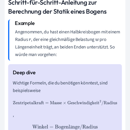
Schritt-für-Schritt-Anleitung zur
Berechnung der Statik eines Bogens
Angenommen, du hast einen Halbkreisbogen mit einem
Radius
, der eine gleichmäßige Belastung
pro
r
w
Längeneinheit trägt, an beiden Enden unterstützt. So
würde man vorgehen:
Wichtige Formeln, die du benötigen könntest, sind
beispielsweise
Zentripetalkraft
=
Masse
×
Geschwindigkeit
2
/
Radius
,
Winkel
=
Bogenlänge
/
Radius
ä