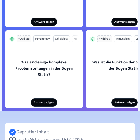
Antwort zeigen
Antwort zeigen
+ Add tag
Immunology
Cell Biology
Mo
+ Add tag
Immunology
Cell
Was sind einige komplexe
Was ist die Funktion der Stü
Problemstellungen in der Bogen
der Bogen Statik
Statik?
Antwort zeigen
Antwort zeigen
Geprüfter Inhalt
Letzte Aktualisierung: 15.01.2025