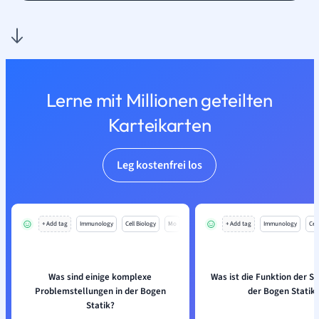
Lerne mit Millionen geteilten
Karteikarten
Leg kostenfrei los
+ Add tag
Immunology
Cell Biology
Mo
+ Add tag
Immunology
Cell
Was sind einige komplexe
Was ist die Funktion der Stü
Problemstellungen in der Bogen
der Bogen Statik
Statik?