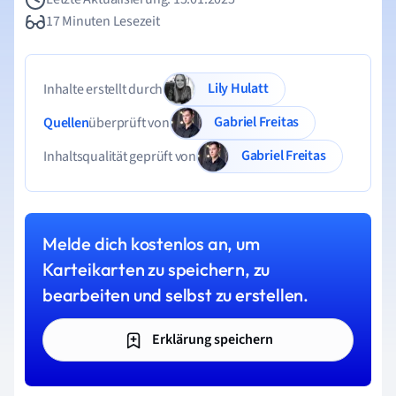
17 Minuten Lesezeit
Lily Hulatt
Inhalte erstellt durch
Gabriel Freitas
Quellen
überprüft von
Gabriel Freitas
Inhaltsqualität geprüft von
Melde dich kostenlos an, um
Karteikarten zu speichern, zu
bearbeiten und selbst zu erstellen.
Erklärung speichern