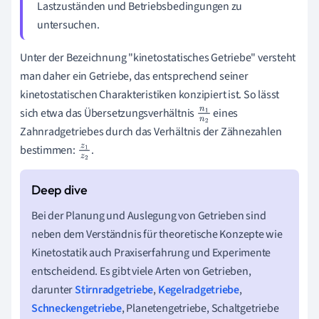
Lastzuständen und Betriebsbedingungen zu
untersuchen.
Unter der Bezeichnung "kinetostatisches Getriebe" versteht
man daher ein Getriebe, das entsprechend seiner
kinetostatischen Charakteristiken konzipiert ist. So lässt
sich etwa das Übersetzungsverhältnis
eines
n
1
Zahnradgetriebes durch das Verhältnis der Zähnezahlen
n
2
bestimmen:
.
z
1
z
2
Bei der Planung und Auslegung von Getrieben sind
neben dem Verständnis für theoretische Konzepte wie
Kinetostatik auch Praxiserfahrung und Experimente
entscheidend. Es gibt viele Arten von Getrieben,
darunter
Stirnradgetriebe
,
Kegelradgetriebe
,
Schneckengetriebe
, Planetengetriebe, Schaltgetriebe