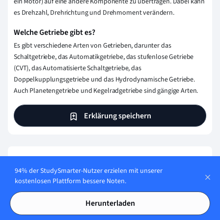
ein Motor) auf eine andere Komponente zu übertragen. Dabei kann
es Drehzahl, Drehrichtung und Drehmoment verändern.
Welche Getriebe gibt es?
Es gibt verschiedene Arten von Getrieben, darunter das
Schaltgetriebe, das Automatikgetriebe, das stufenlose Getriebe
(CVT), das Automatisierte Schaltgetriebe, das
Doppelkupplungsgetriebe und das Hydrodynamische Getriebe.
Auch Planetengetriebe und Kegelradgetriebe sind gängige Arten.
Erklärung speichern
Wie stellen wir sicher, dass unser Content
94% der StudySmarter-Nutzer erzielen mit unserer
korrekt und vertrauenswürdig ist?
kostenlosen Plattform bessere Noten.
Bei StudySmarter haben wir eine Lernplattform geschaffen,
Herunterladen
die Millionen von Studierende unterstützt. Lerne die
Menschen kennen, die hart daran arbeiten, Fakten