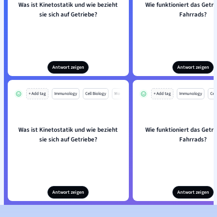
Was ist Kinetostatik und wie bezieht
Wie funktioniert das Getri
sie sich auf Getriebe?
Fahrrads?
Antwort zeigen
Antwort zeigen
+ Add tag
Immunology
Cell Biology
Mo
+ Add tag
Immunology
Cell
Was ist Kinetostatik und wie bezieht
Wie funktioniert das Getri
sie sich auf Getriebe?
Fahrrads?
Antwort zeigen
Antwort zeigen