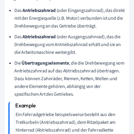
Das
Antriebszahnrad
(oder Eingangszahnrad), das direkt
mit der Energiequelle (z.B. Motor) verbunden ist und die
Drehbewegung an das Getriebe überträgt.
Das
Abtriebszahnrad
(oder Ausgangszahnrad), das die
Drehbewegung vom Antriebszahnrad erhält und sie an
die Arbeitsmaschine weitergibt.
Die
Übertragungselemente
, die die Drehbewegung vom
Antriebszahnrad auf das Abtriebszahnrad übertragen.
Dazu können Zahnräder, Riemen, Ketten, Wellen und
andere Elemente gehören, abhängig von der
spezifischen Art des Getriebes.
Ein Fahrradgetriebe beispielsweise besteht aus den
Tretkurbeln (Antriebszahnrad), dem Ritzelpaket am
Hinterrad (Abtriebszahnrad) und der Fahrradkette