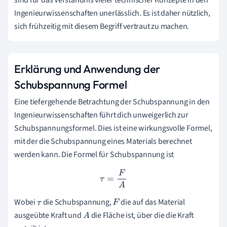
sind für das Verständnis vieler technischer Konzepte in den
Ingenieurwissenschaften unerlässlich. Es ist daher nützlich,
sich frühzeitig mit diesem Begriff vertraut zu machen.
Erklärung und Anwendung der
Schubspannung Formel
Eine tiefergehende Betrachtung der Schubspannung in den
Ingenieurwissenschaften führt dich unweigerlich zur
Schubspannungsformel. Dies ist eine wirkungsvolle Formel,
mit der die Schubspannung eines Materials berechnet
werden kann. Die Formel für Schubspannung ist
τ
=
F
A
Wobei
die Schubspannung,
die auf das Material
τ
F
ausgeübte Kraft und
die Fläche ist, über die die Kraft
A