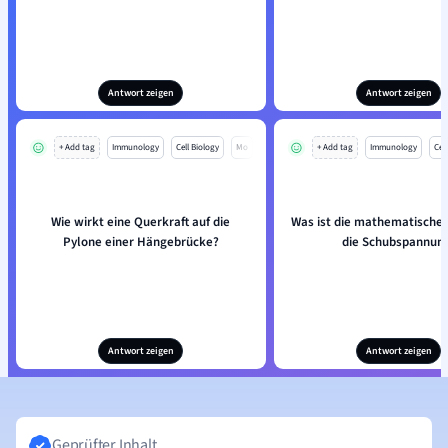
Antwort zeigen
Antwort zeigen
+ Add tag
Immunology
Cell Biology
Mo
+ Add tag
Immunology
Cell
Wie wirkt eine Querkraft auf die
Was ist die mathematische 
Pylone einer Hängebrücke?
die Schubspannun
Antwort zeigen
Antwort zeigen
Geprüfter Inhalt