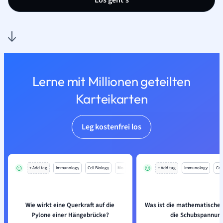
Los geht’s
Lerne mit Millionen geteilten
Karteikarten
Leg kostenfrei los
+ Add tag
Immunology
Cell Biology
Mo
+ Add tag
Immunology
Cell
Wie wirkt eine Querkraft auf die
Was ist die mathematische 
Pylone einer Hängebrücke?
die Schubspannun