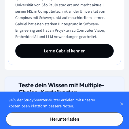
Universität von São Paulo studiert und macht aktuell
seinen MSc in Computertechnik an der Universität von
Campinas mit Schwerpunkt auf maschinellem Lernen.
Gabriel hat einen starken Hintergrund in Software-
Engineering und hat an Projekten zu Computer Vision,
Embedded AI und LLM-Anwendungen gearbeitet.
Lerne Gabriel kennen
Teste dein Wissen mit Multiple-
Choice-Karteikarten
94% der StudySmarter-Nutzer erzielen mit unserer
kostenlosen Plattform bessere Noten.
Herunterladen
Wie wirkt eine Querkraft auf die