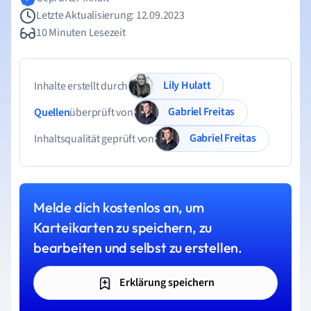
Letzte Aktualisierung: 12.09.2023
10 Minuten Lesezeit
Lily Hulatt
Inhalte erstellt durch
Gabriel Freitas
Quellen
überprüft von
Gabriel Freitas
Inhaltsqualität geprüft von
Melde dich kostenlos an, um
Karteikarten zu speichern, zu
bearbeiten und selbst zu erstellen.
Erklärung speichern