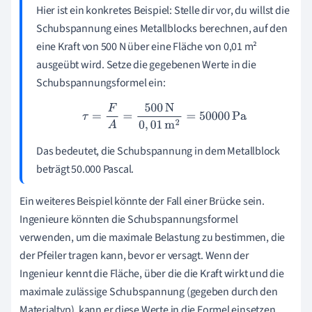
Hier ist ein konkretes Beispiel: Stelle dir vor, du willst die
Schubspannung eines Metallblocks berechnen, auf den
eine Kraft von 500 N über eine Fläche von 0,01 m²
ausgeübt wird. Setze die gegebenen Werte in die
Schubspannungsformel ein:
τ
=
F
A
=
500
N
0
,
01
m
2
=
50000
Pa
Das bedeutet, die Schubspannung in dem Metallblock
beträgt 50.000 Pascal.
Ein weiteres Beispiel könnte der Fall einer Brücke sein.
Ingenieure könnten die Schubspannungsformel
verwenden, um die maximale Belastung zu bestimmen, die
der Pfeiler tragen kann, bevor er versagt. Wenn der
Ingenieur kennt die Fläche, über die die Kraft wirkt und die
maximale zulässige Schubspannung (gegeben durch den
Materialtyp), kann er diese Werte in die Formel einsetzen