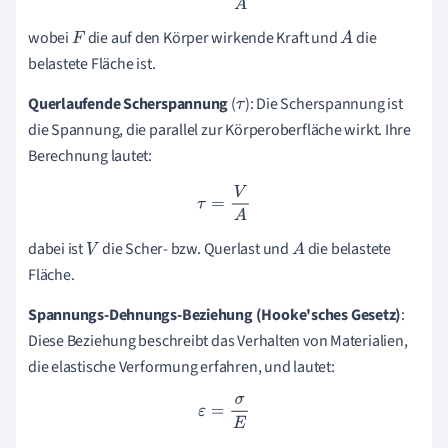
wobei
die auf den Körper wirkende Kraft und
die
F
A
belastete Fläche ist.
Querlaufende Scherspannung
(
): Die Scherspannung ist
τ
die Spannung, die parallel zur Körperoberfläche wirkt. Ihre
Berechnung lautet:
τ
=
V
A
dabei ist
die Scher- bzw. Querlast und
die belastete
V
A
Fläche.
Spannungs-Dehnungs-Beziehung (Hooke'sches Gesetz)
:
Diese Beziehung beschreibt das Verhalten von Materialien,
die elastische Verformung erfahren, und lautet:
ε
=
σ
E