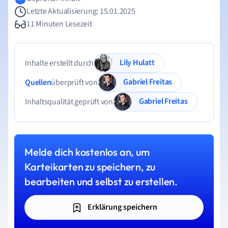
Letzte Aktualisierung: 15.01.2025
11 Minuten Lesezeit
Lily Hulatt
Inhalte erstellt durch
Gabriel Freitas
Quellen
überprüft von
Gabriel Freitas
Inhaltsqualität geprüft von
Melde dich kostenlos an, um
Karteikarten zu speichern, zu
bearbeiten und selbst zu erstellen.
Erklärung speichern