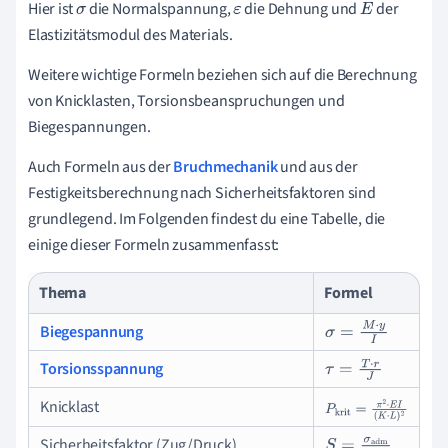
Hier ist
die Normalspannung,
die Dehnung und
der
σ
ε
E
Elastizitätsmodul des Materials.
Weitere wichtige Formeln beziehen sich auf die Berechnung
von Knicklasten, Torsionsbeanspruchungen und
Biegespannungen.
Auch Formeln aus der
Bruchmechanik
und aus der
Festigkeitsberechnung nach Sicherheitsfaktoren sind
grundlegend. Im Folgenden findest du eine Tabelle, die
einige dieser Formeln zusammenfasst:
Thema
Formel
Biegespannung
σ
=
M
⋅
y
I
Torsionsspannung
τ
=
T
⋅
r
J
Knicklast
P
krit
=
π
2
⋅
E
I
(
K
⋅
L
)
2
Sicherheitsfaktor (Zug/Druck)