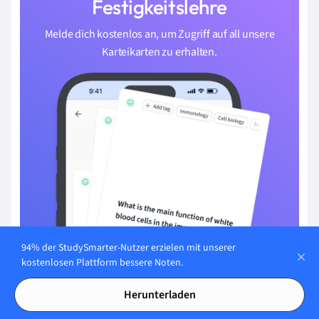
Festigkeitslehre
Melde dich kostenlos an, um Zugriff auf all unsere
Karteikarten zu erhalten.
94% der StudySmarter-Nutzer erzielen mit unserer
kostenlosen Plattform bessere Noten.
Herunterladen
Mit E-Mail registrieren