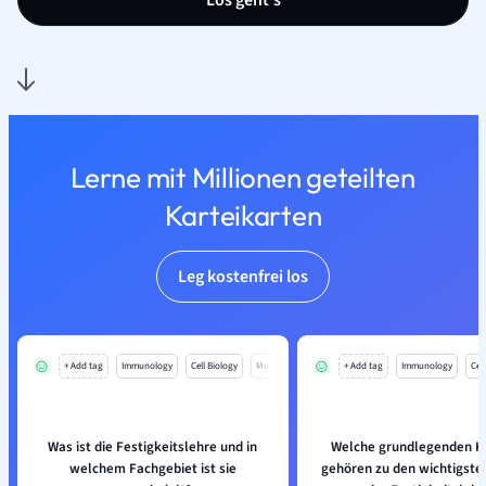
Los geht’s
Lerne mit Millionen geteilten
Karteikarten
Leg kostenfrei los
+ Add tag
Immunology
Cell Biology
Mo
+ Add tag
Immunology
Cell
Was ist die Festigkeitslehre und in
Welche grundlegenden K
welchem Fachgebiet ist sie
gehören zu den wichtigst