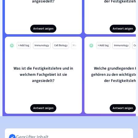
angesiedelt?
der Festigkeitslehr
Antwort zeigen
Antwort zeigen
+ Add tag
Immunology
Cell Biology
Mo
+ Add tag
Immunology
Cell
Was ist die Festigkeitslehre und in
Welche grundlegenden K
welchem Fachgebiet ist sie
gehören zu den wichtigst
angesiedelt?
der Festigkeitslehr
Antwort zeigen
Antwort zeigen
Geprüfter Inhalt