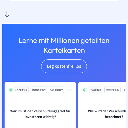
Lerne mit Millionen geteilten
Karteikarten
Leg kostenfrei los
+ Add tag
Immunology
Cell Biology
Mo
+ Add tag
Immunology
Cell
Warum ist der Verschuldungsgrad für
Wie wird der Verschuldu
Investoren wichtig?
berechnet?