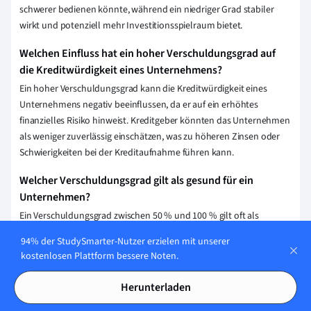
schwerer bedienen könnte, während ein niedriger Grad stabiler
wirkt und potenziell mehr Investitionsspielraum bietet.
Welchen Einfluss hat ein hoher Verschuldungsgrad auf
die Kreditwürdigkeit eines Unternehmens?
Ein hoher Verschuldungsgrad kann die Kreditwürdigkeit eines
Unternehmens negativ beeinflussen, da er auf ein erhöhtes
finanzielles Risiko hinweist. Kreditgeber könnten das Unternehmen
als weniger zuverlässig einschätzen, was zu höheren Zinsen oder
Schwierigkeiten bei der Kreditaufnahme führen kann.
Welcher Verschuldungsgrad gilt als gesund für ein
Unternehmen?
Ein Verschuldungsgrad zwischen 50 % und 100 % gilt oft als
gesund, da er eine ausgewogene Finanzierung durch Eigen- und
94% der StudySmarter-Nutzer erzielen mit unserer
Fremdkapital widerspiegelt. Optimal hängt der Wert jedoch von der
kostenlosen Plattform bessere Noten.
Branche, dem Geschäftsmodell und den spezifischen Risikoprofilen
des Unternehmens ab.
Herunterladen
Wie kann ein Unternehmen seinen Verschuldungsgrad