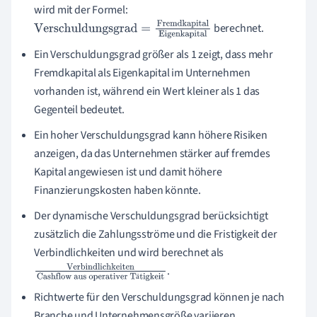
wird mit der Formel:
berechnet.
Verschuldungsgrad
=
Fremdkapital
Eige
nkapital
Ein Verschuldungsgrad größer als 1 zeigt, dass mehr
Fremdkapital als Eigenkapital im Unternehmen
vorhanden ist, während ein Wert kleiner als 1 das
Gegenteil bedeutet.
Ein hoher Verschuldungsgrad kann höhere Risiken
anzeigen, da das Unternehmen stärker auf fremdes
Kapital angewiesen ist und damit höhere
Finanzierungskosten haben könnte.
Der dynamische Verschuldungsgrad berücksichtigt
zusätzlich die Zahlungsströme und die Fristigkeit der
Verbindlichkeiten und wird berechnet als
.
Verbindlichkeiten
Cashflow
ä
aus operativer Tätigkeit
Richtwerte für den Verschuldungsgrad können je nach
Branche und Unternehmensgröße variieren.