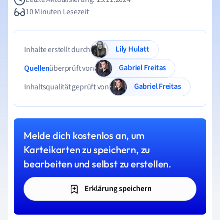
10 Minuten Lesezeit
Lily Hulatt
Inhalte erstellt durch
Gabriel Freitas
Quellen
überprüft von
Gabriel Freitas
Inhaltsqualität geprüft von
Melde dich kostenlos an, um
Karteikarten zu speichern, zu
bearbeiten und selbst zu erstellen.
Erklärung speichern