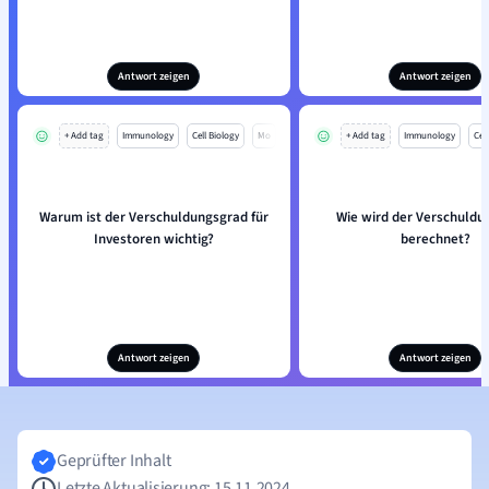
Antwort zeigen
Antwort zeigen
+ Add tag
Immunology
Cell Biology
Mo
+ Add tag
Immunology
Cell
Warum ist der Verschuldungsgrad für
Wie wird der Verschuldu
Investoren wichtig?
berechnet?
Antwort zeigen
Antwort zeigen
Geprüfter Inhalt
Letzte Aktualisierung: 15.11.2024