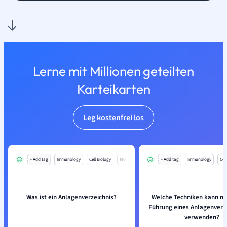
Lerne mit Millionen geteilten
Karteikarten
Leg kostenfrei los
+ Add tag
Immunology
Cell Biology
Mo
+ Add tag
Immunology
Cell
Was ist ein Anlagenverzeichnis?
Welche Techniken kann ma
Führung eines Anlagenverz
verwenden?