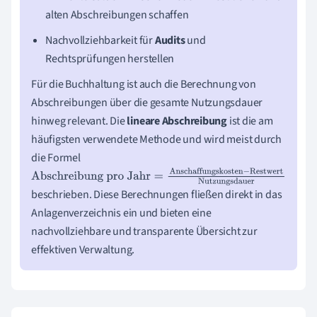
alten Abschreibungen schaffen
Nachvollziehbarkeit für
Audits
und
Rechtsprüfungen herstellen
Für die Buchhaltung ist auch die Berechnung von
Abschreibungen über die gesamte Nutzungsdauer
hinweg relevant. Die
lineare Abschreibung
ist die am
häufigsten verwendete Methode und wird meist durch
die Formel
Abschreibung pro
beschrieben. Diese Berechnungen fließen direkt in das
Jahr
=
Anschaffungskosten
−
Restwert
Nutzungsdauer
Anlagenverzeichnis ein und bieten eine
nachvollziehbare und transparente Übersicht zur
effektiven Verwaltung.