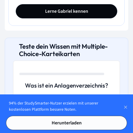
Lerne Gabriel kennen
Teste dein Wissen mit Multiple-
Choice-Karteikarten
Was ist ein Anlagenverzeichnis?
A. Ein Verzeichnis aller Kunden eines
94% der StudySmarter-Nutzer erzielen mit unserer
Unternehmens.
kostenlosen Plattform bessere Noten.
Herunterladen
B. Eine Sammlung internationaler Märkte.