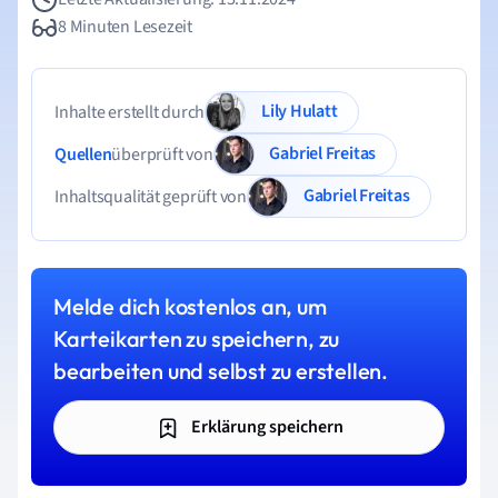
8 Minuten Lesezeit
Lily Hulatt
Inhalte erstellt durch
Gabriel Freitas
Quellen
überprüft von
Gabriel Freitas
Inhaltsqualität geprüft von
Melde dich kostenlos an, um
Karteikarten zu speichern, zu
bearbeiten und selbst zu erstellen.
Erklärung speichern