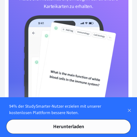
Karteikarten zu erhalten.
94% der StudySmarter-Nutzer erzielen mit unserer
kostenlosen Plattform bessere Noten.
Mit E-Mail registrieren
Herunterladen
Du hast bereits ein Konto?
Anmelden