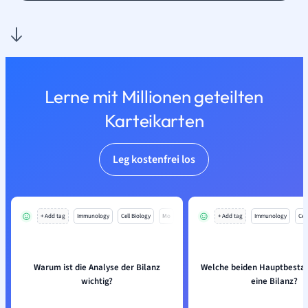
Lerne mit Millionen geteilten
Karteikarten
Leg kostenfrei los
+ Add tag
Immunology
Cell Biology
Mo
+ Add tag
Immunology
Cell
Warum ist die Analyse der Bilanz
Welche beiden Hauptbestan
wichtig?
eine Bilanz?