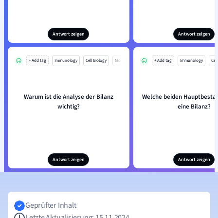
Antwort zeigen
Antwort zeigen
+ Add tag
Immunology
Cell Biology
Mo
+ Add tag
Immunology
Cell
Warum ist die Analyse der Bilanz
Welche beiden Hauptbestan
wichtig?
eine Bilanz?
Antwort zeigen
Antwort zeigen
Geprüfter Inhalt
Letzte Aktualisierung: 15.11.2024