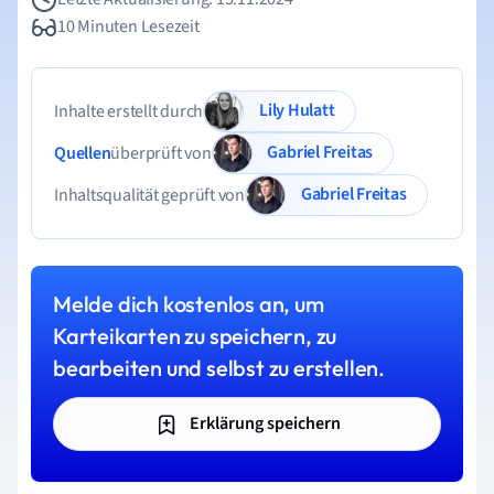
10 Minuten Lesezeit
Lily Hulatt
Inhalte erstellt durch
Gabriel Freitas
Quellen
überprüft von
Gabriel Freitas
Inhaltsqualität geprüft von
Melde dich kostenlos an, um
Karteikarten zu speichern, zu
bearbeiten und selbst zu erstellen.
Erklärung speichern