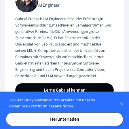
AI Engineer
Gabriel Freitas ist AI Engineer mit solider Erfahrung in
Softwareentwicklung, maschinellen Lernalgorithmen und
generativer KI, einschließlich Anwendungen großer
Sprachmodelle (LLMs). Er hat Elektrotechnik an der
Universität von São Paulo studiert und macht aktuell
seinen MSc in Computertechnik an der Universität von
Campinas mit Schwerpunkt auf maschinellem Lernen.
Gabriel hat einen starken Hintergrund in Software-
Engineering und hat an Projekten zu Computer Vision,
Embedded AI und LLM-Anwendungen gearbeitet.
Lerne Gabriel kennen
94% der StudySmarter-Nutzer erzielen mit unserer
kostenlosen Plattform bessere Noten.
Herunterladen
Teste dein Wissen mit Multiple-