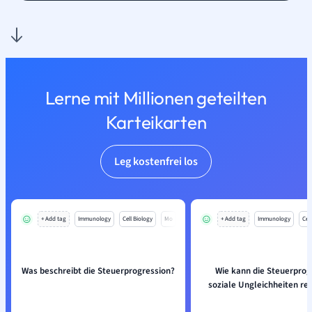
Lerne mit Millionen geteilten
Karteikarten
Leg kostenfrei los
+ Add tag
Immunology
Cell Biology
Mo
+ Add tag
Immunology
Cell
Was beschreibt die Steuerprogression?
Wie kann die Steuerprog
soziale Ungleichheiten re