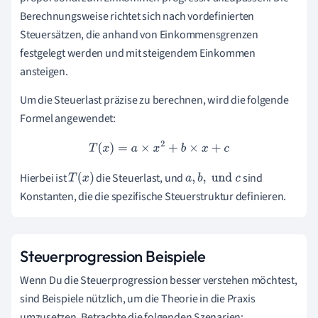
Berechnungsweise richtet sich nach vordefinierten
Steuersätzen, die anhand von Einkommensgrenzen
festgelegt werden und mit steigendem Einkommen
ansteigen.
Um die Steuerlast präzise zu berechnen, wird die folgende
Formel angewendet:
T
(
x
)
=
a
×
x
2
+
b
×
x
+
c
Hierbei ist
die Steuerlast, und
sind
T
(
x
)
a
,
b
,
und
c
Konstanten, die die spezifische Steuerstruktur definieren.
Steuerprogression Beispiele
Wenn Du die Steuerprogression besser verstehen möchtest,
sind Beispiele nützlich, um die Theorie in die Praxis
umzusetzen. Betrachte die folgenden Szenarien: