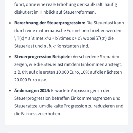
führt, ohne eine reale Erhöhung der Kaufkraft, häufig
diskutiert im Hinblick auf Steuerreformen.
Berechnung der Steuerprogression:
Die Steuerlast kann
durch eine mathematische Formel beschrieben werden:
\ T(x) = a \times x^2 + b \times x + c \ wobei
die
T
(
x
)
Steuerlast und
Konstanten sind.
a
,
b
,
c
Steuerprogression Beispiele:
Verschiedene Szenarien
zeigen, wie die Steuerlast mit dem Einkommen ansteigt,
z.B. 0% auf die ersten 10.000 Euro, 10% auf die nächsten
20.000 Euro usw.
Änderungen 2024:
Erwartete Anpassungen in der
Steuerprogression betreffen Einkommensgrenzen und
Steuersätze, um die kalte Progression zu reduzieren und
die Fairness zu erhöhen.