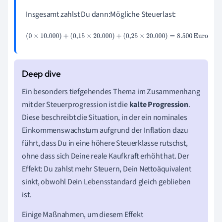
Insgesamt zahlst Du dann:Mögliche Steuerlast:
(
0
×
10.000
)
+
(
0
,
15
×
20.000
)
+
(
0
,
25
×
20.000
)
=
8.500
Euro
Ein besonders tiefgehendes Thema im Zusammenhang
mit der Steuerprogression ist die
kalte Progression
.
Diese beschreibt die Situation, in der ein nominales
Einkommenswachstum aufgrund der Inflation dazu
führt, dass Du in eine höhere Steuerklasse rutschst,
ohne dass sich Deine reale Kaufkraft erhöht hat. Der
Effekt: Du zahlst mehr Steuern, Dein Nettoäquivalent
sinkt, obwohl Dein Lebensstandard gleich geblieben
ist.
Einige Maßnahmen, um diesem Effekt