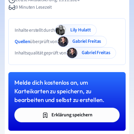
9 Minuten Lesezeit
Lily Hulatt
Inhalte erstellt durch
Gabriel Freitas
Quellen
überprüft von
Gabriel Freitas
Inhaltsqualität geprüft von
Melde dich kostenlos an, um
Karteikarten zu speichern, zu
bearbeiten und selbst zu erstellen.
Erklärung speichern