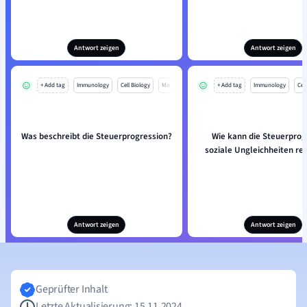
Antwort zeigen
Antwort zeigen
+ Add tag
Immunology
Cell Biology
Mo
+ Add tag
Immunology
Cell
Was beschreibt die Steuerprogression?
Wie kann die Steuerprog
soziale Ungleichheiten re
Antwort zeigen
Antwort zeigen
Geprüfter Inhalt
Letzte Aktualisierung: 15.11.2024