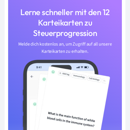
Lerne schneller mit den 12
Karteikarten zu
Steuerprogression
Melde dich kostenlos an, um Zugriff auf all unsere
Karteikarten zu erhalten.