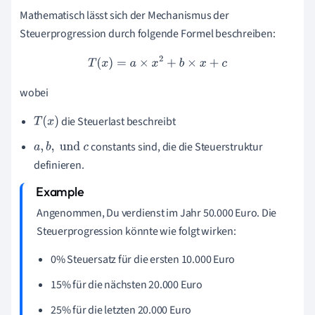
Mathematisch lässt sich der Mechanismus der
Steuerprogression durch folgende Formel beschreiben:
T
(
x
)
=
a
×
x
2
+
b
×
x
+
c
wobei
die Steuerlast beschreibt
T
(
x
)
constants sind, die die Steuerstruktur
a
,
b
,
und
c
definieren.
Angenommen, Du verdienst im Jahr 50.000 Euro. Die
Steuerprogression könnte wie folgt wirken:
0% Steuersatz für die ersten 10.000 Euro
15% für die nächsten 20.000 Euro
25% für die letzten 20.000 Euro