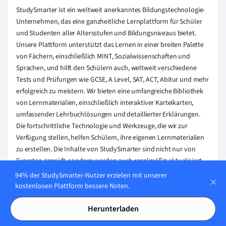
StudySmarter ist ein weltweit anerkanntes Bildungstechnologie-
Unternehmen, das eine ganzheitliche Lernplattform für Schüler
und Studenten aller Altersstufen und Bildungsniveaus bietet.
Unsere Plattform unterstützt das Lernen in einer breiten Palette
von Fächern, einschließlich MINT, Sozialwissenschaften und
Sprachen, und hilft den Schülern auch, weltweit verschiedene
Tests und Prüfungen wie GCSE, A Level, SAT, ACT, Abitur und mehr
erfolgreich zu meistern. Wir bieten eine umfangreiche Bibliothek
von Lernmaterialien, einschließlich interaktiver Karteikarten,
umfassender Lehrbuchlösungen und detaillierter Erklärungen.
Die fortschrittliche Technologie und Werkzeuge, die wir zur
Verfügung stellen, helfen Schülern, ihre eigenen Lernmaterialien
zu erstellen. Die Inhalte von StudySmarter sind nicht nur von
Experten geprüft, sondern werden auch regelmäßig aktualisiert,
um Genauigkeit und Relevanz zu gewährleisten.
94% der StudySmarter-Nutzer erzielen mit unserer
kostenlosen Plattform bessere Noten.
Erfahre mehr
Herunterladen