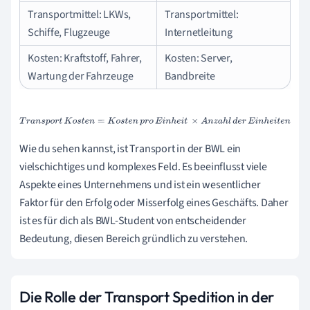
Transportmittel: LKWs,
Transportmittel:
Schiffe, Flugzeuge
Internetleitung
Kosten: Kraftstoff, Fahrer,
Kosten: Server,
Wartung der Fahrzeuge
Bandbreite
T
r
a
n
s
p
o
r
t
K
o
s
t
e
n
=
K
o
s
t
e
n
p
r
o
E
i
n
h
e
i
t
×
A
n
z
a
h
l
d
e
r
E
i
n
h
e
i
t
e
n
Wie du sehen kannst, ist Transport in der BWL ein
vielschichtiges und komplexes Feld. Es beeinflusst viele
Aspekte eines Unternehmens und ist ein wesentlicher
Faktor für den Erfolg oder Misserfolg eines Geschäfts. Daher
ist es für dich als BWL-Student von entscheidender
Bedeutung, diesen Bereich gründlich zu verstehen.
Die Rolle der Transport Spedition in der