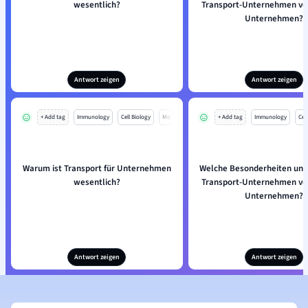
wesentlich?
Transport-Unternehmen vo
Unternehmen?
Antwort zeigen
Antwort zeigen
+ Add tag
Immunology
Cell Biology
Mo
+ Add tag
Immunology
Cell
Warum ist Transport für Unternehmen
Welche Besonderheiten unt
wesentlich?
Transport-Unternehmen vo
Unternehmen?
Antwort zeigen
Antwort zeigen