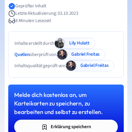
Geprüfter Inhalt
Letzte Aktualisierung: 02.10.2023
8 Minuten Lesezeit
Lily Hulatt
Inhalte erstellt durch
Gabriel Freitas
Quellen
überprüft von
Gabriel Freitas
Inhaltsqualität geprüft von
Melde dich kostenlos an, um
Karteikarten zu speichern, zu
bearbeiten und selbst zu erstellen.
Erklärung speichern