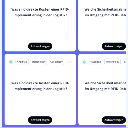
Was sind direkte Kosten einer RFID-
Welche Sicherheitsmaßna
Implementierung in der Logistik?
im Umgang mit RFID-Daten
Antwort zeigen
Antwort zeigen
+ Add tag
Immunology
Cell Biology
Mo
+ Add tag
Immunology
Cell
Was sind direkte Kosten einer RFID-
Welche Sicherheitsmaßna
Implementierung in der Logistik?
im Umgang mit RFID-Daten
Antwort zeigen
Antwort zeigen