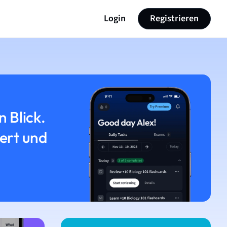
Login
Registrieren
n Blick.
iert und