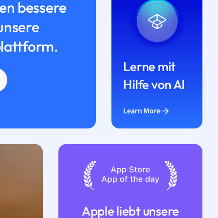
n bessere
unsere
lattform.
Lerne mit
Hilfe von AI
Learn More
Apple liebt unsere