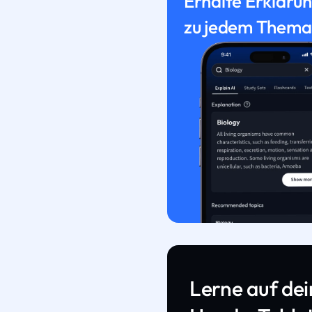
Erhalte Erkläru
zu jedem Thema
Lerne auf de