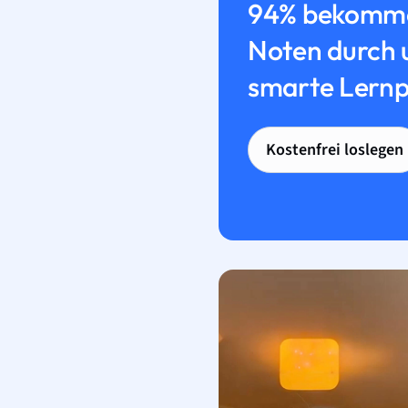
94% bekomme
Noten durch 
smarte Lernp
Kostenfrei loslegen