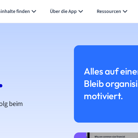
inhalte finden
Über die App
Ressourcen
Alles auf eine
.
Bleib organis
motiviert.
folg beim