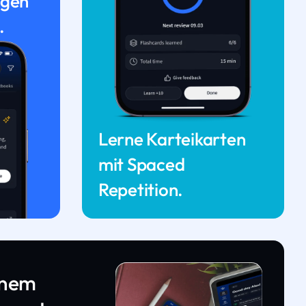
ngen
.
Lerne Karteikarten
mit Spaced
Repetition.
inem