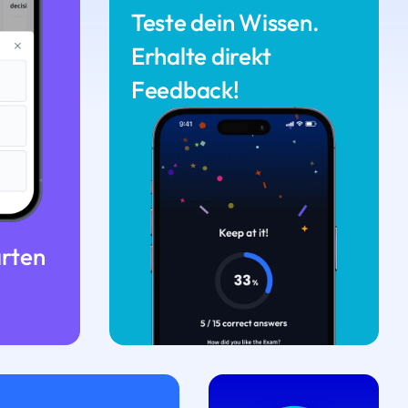
Teste dein Wissen.
Erhalte direkt
Feedback!
arten