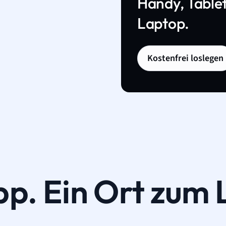
Handy, Tablet
Laptop.
Kostenfrei loslegen
pp. Ein Ort zum 