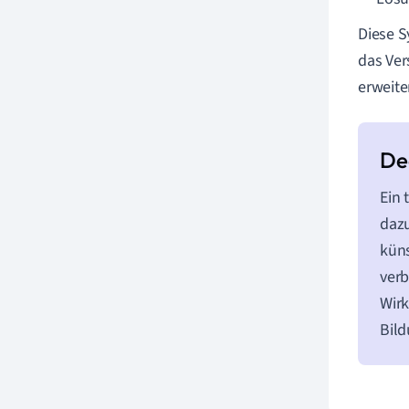
Diese S
das Ver
erweite
Ein 
dazu
küns
verb
Wirk
Bild