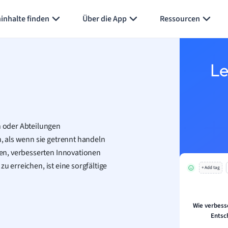
Karteikarten erstellen
Seite zusammenfassen
inhalte finden
Über die App
Ressourcen
Le
 oder Abteilungen
 als wenn sie getrennt handeln
en, verbesserten Innovationen
u erreichen, ist eine sorgfältige
+ Add tag
Wie verbess
Entsc