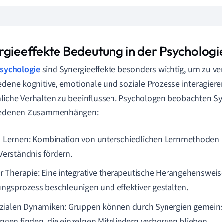
rgieeffekte Bedeutung in der Psychologi
sychologie
sind Synergieeffekte besonders wichtig, um zu ve
edene kognitive, emotionale und soziale Prozesse interagier
iche Verhalten zu beeinflussen. Psychologen beobachten Syn
iedenen Zusammenhängen:
 Lernen: Kombination von unterschiedlichen Lernmethoden k
Verständnis fördern.
er Therapie: Eine integrative therapeutische Herangehenswei
ungsprozess beschleunigen und effektiver gestalten.
ozialen Dynamiken: Gruppen können durch Synergien gemeinsc
ngen finden, die einzelnen Mitgliedern verborgen blieben.