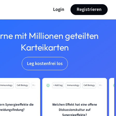
Login
Registrieren
rne mit Millionen geteilten
Karteikarten
Leg kostenfrei los
Immunology
Cell Biology
Mo
+ Add tag
Immunology
Cell Biology
Mo
ern Synergieeffekte die
Welchen Effekt hat eine offene
heidungsfindung?
Diskussionskultur auf
Synergieeffekte?