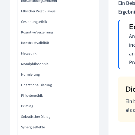
Entscheidungsproblem
Ein Bei
Ergebni
Ethischer Relativismus
Gesinnungsethik
Kognitive Verzerrung
An
Konstruktvalidität
in
an
Metaethik
Pr
Moralphilosophie
Normierung
Operationalisierung
Pflichtenethik
Ein 
Priming
als 
Sokratischer Dialog
Synergieeffekte