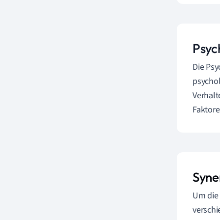
Psyc
Die Psy
psychol
Verhal
Faktore
Syne
Um die 
versch