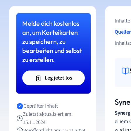
Inhalte
Melde dich kostenlos
an, um Karteikarten
Quelle
zu speichern, zu
Inhalts
bearbeiten und selbst
zu erstellen.
Leg jetzt los
Syne
Geprüfter Inhalt
Synerg
Zuletzt aktualisiert am:
einem G
15.11.2024
wird in
Veröffentlicht am: 15.11.2024