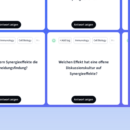
Antwort zeigen
Antwort zeigen
Immunology
Cell Biology
Mo
+ Add tag
Immunology
Cell Biology
Mo
ern Synergieeffekte die
Welchen Effekt hat eine offene
heidungsfindung?
Diskussionskultur auf
Synergieeffekte?
Antwort zeigen
Antwort zeigen