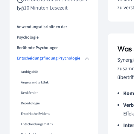
zu vers
10 Minuten Lesezeit
Anwendungsdisziplinen der
Psychologie
Was 
Berühmte Psychologen
Entscheidungsfindung Psychologie
Synergi
zusamm
Ambiguität
übertri
Angewandte Ethik
Komb
Denkfehler
Deontologie
Verb
Effek
Empirische Evidenz
Entscheidungsmatrix
Inte