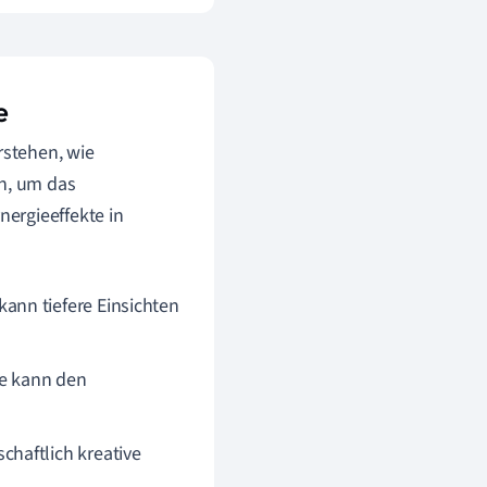
e
rstehen, wie
en, um das
ergieeffekte in
ann tiefere Einsichten
se kann den
haftlich kreative