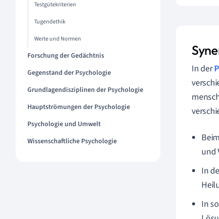
Testgütekriterien
Tugendethik
Werte und Normen
Syne
Forschung der Gedächtnis
In der
P
Gegenstand der Psychologie
verschi
Grundlagendisziplinen der Psychologie
menschl
Hauptströmungen der Psychologie
versch
Psychologie und Umwelt
Beim
Wissenschaftliche Psychologie
und 
In d
Heil
In s
Lösu