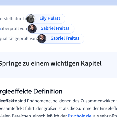
Lily Hulatt
 erstellt durch
Gabriel Freitas
n
überprüft von
Gabriel Freitas
qualität geprüft von
Springe zu einem wichtigen Kapitel
rgieeffekte Definition
ieeffekte
sind Phänomene, bei denen das Zusammenwirken 
esamteffekt führt, der größer ist als die Summe der Einzelef
 vielen Bereichen, einschließlich der
Psychologie
, als sehr nü