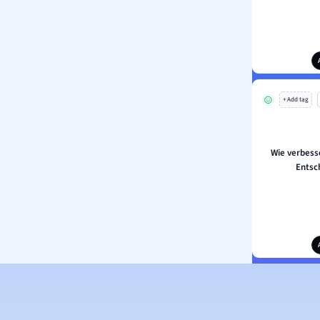
+ Add tag
Wie verbess
Entsc