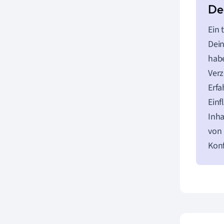
Ein 
Dein
habe
Verz
Erfa
Einf
Inha
von 
Konf