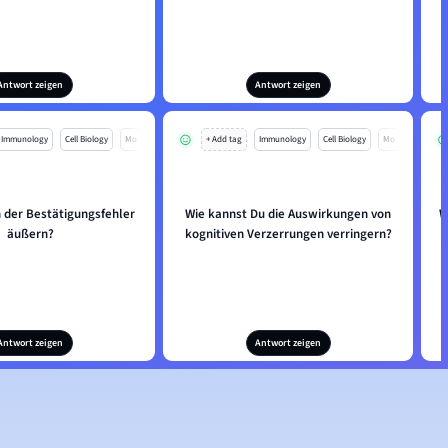
Antwort zeigen
Antwort zeigen
Immunology
Cell Biology
Mo
+ Add tag
Immunology
Cell Biology
Mo
h der Bestätigungsfehler
Wie kannst Du die Auswirkungen von
W
äußern?
kognitiven Verzerrungen verringern?
Antwort zeigen
Antwort zeigen