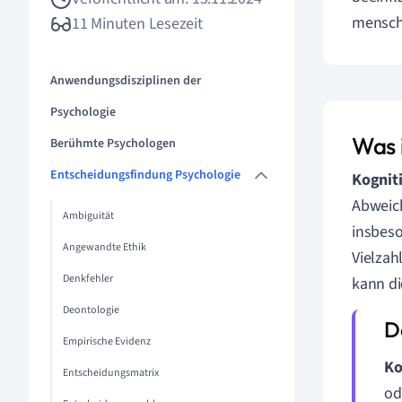
mensch
11 Minuten Lesezeit
Anwendungsdisziplinen der
Psychologie
Was 
Berühmte Psychologen
Entscheidungsfindung Psychologie
Kognit
Abweich
Ambiguität
insbeso
Angewandte Ethik
Vielzah
Denkfehler
kann di
Deontologie
Empirische Evidenz
Ko
Entscheidungsmatrix
od