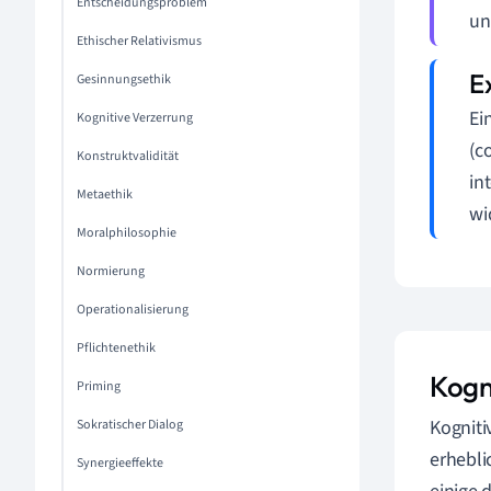
Entscheidungsproblem
un
Ethischer Relativismus
Gesinnungsethik
Ei
Kognitive Verzerrung
(c
Konstruktvalidität
in
Metaethik
wi
Moralphilosophie
Normierung
Operationalisierung
Pflichtenethik
Kogn
Priming
Kogniti
Sokratischer Dialog
erhebli
Synergieeffekte