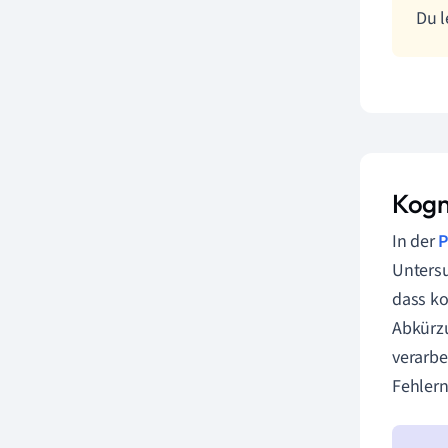
Du l
Kogn
In der
P
Unters
dass ko
Abkürz
verarbe
Fehlern