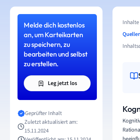
Inhalte
Melde dich kostenlos
an, um Karteikarten
Quelle
zu speichern, zu
Inhalts
bearbeiten und selbst
zu erstellen.
Leg jetzt los
Kogn
Geprüfter Inhalt
Kogniti
Zuletzt aktualisiert am:
Rationa
15.11.2024
beeinfl
Veröffentlicht am: 15.11.2024