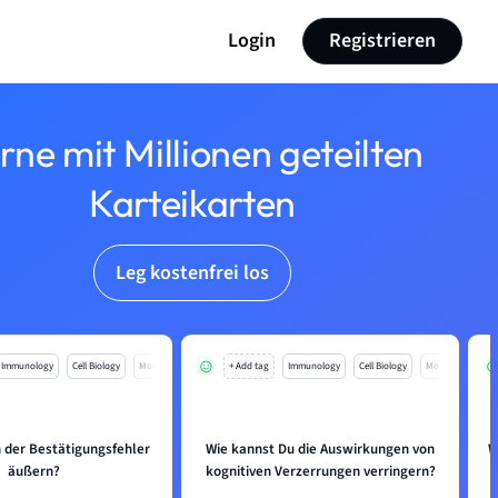
Login
Registrieren
rne mit Millionen geteilten
Karteikarten
Leg kostenfrei los
Immunology
Cell Biology
Mo
+ Add tag
Immunology
Cell Biology
Mo
h der Bestätigungsfehler
Wie kannst Du die Auswirkungen von
W
äußern?
kognitiven Verzerrungen verringern?