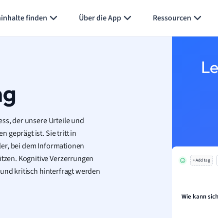
Karteikarten erstellen
Seite zusammenfassen
inhalte finden
Über die App
Ressourcen
Le
ng
ess, der unsere Urteile und
geprägt ist. Sie tritt in
ler, bei dem Informationen
tzen. Kognitive Verzerrungen
+ Add tag
 und kritisch hinterfragt werden
Wie kann sic