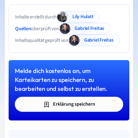
Lily Hulatt
Inhalte erstellt durch
Gabriel Freitas
Quellen
überprüft von
Gabriel Freitas
Inhaltsqualität geprüft von
Melde dich kostenlos an, um
Karteikarten zu speichern, zu
bearbeiten und selbst zu erstellen.
Erklärung speichern