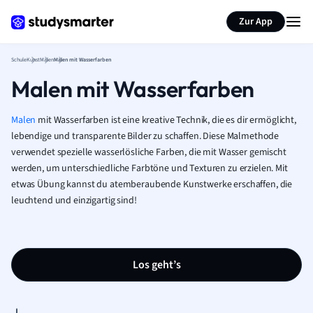
Karteikarten erstellen
Seite zusammenfassen
Zur App
Schule
Kunst
Malen
Malen mit Wasserfarben
Malen mit Wasserfarben
Malen
mit Wasserfarben ist eine kreative Technik, die es dir ermöglicht,
lebendige und transparente Bilder zu schaffen. Diese Malmethode
verwendet spezielle wasserlösliche Farben, die mit Wasser gemischt
werden, um unterschiedliche Farbtöne und Texturen zu erzielen. Mit
etwas Übung kannst du atemberaubende Kunstwerke erschaffen, die
leuchtend und einzigartig sind!
Los geht’s