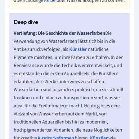
überschüssige
Farbe
oder Wasser abtupfen zu können.
Vertiefung: Die Geschichte der Wasserfarben
Die
Verwendung von Wasserfarben lässt sich bis in die
Antike zurückverfolgen, als
Künstler
natürliche
Pigmente mischten, um ihre Farben zu erhalten. In der
Renaissance wurde die Technik weiterentwickelt, und
es entstanden die ersten Aquarellsets, die Künstlern
erlaubten, ihre Werke unterwegs zu schaffen.
Wasserfarben sind besonders praktisch, da sie schnell
trocknen und einfach zu transportieren sind, was sie
ideal für die Freiluftmalerei macht. Heute gibt es eine
Vielzahl von Wasserfarben auf dem Markt, von
traditionellen Aquarellen bis hin zu modernen,
hochpigmentierten Varianten, die neue Möglichkeiten
für kreative
Ausdrucksformen
bieten.
Künstler
wie