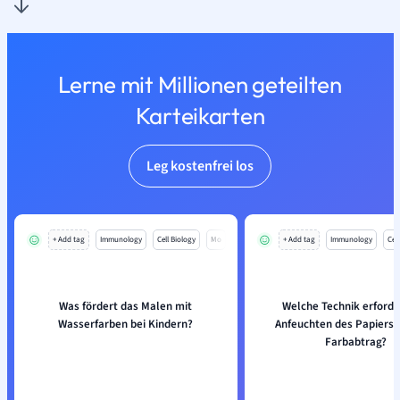
Lerne mit Millionen geteilten
Karteikarten
Leg kostenfrei los
+ Add tag
Immunology
Cell Biology
Mo
+ Add tag
Immunology
Cell
Was fördert das Malen mit
Welche Technik erforde
Wasserfarben bei Kindern?
Anfeuchten des Papiers 
Farbabtrag?