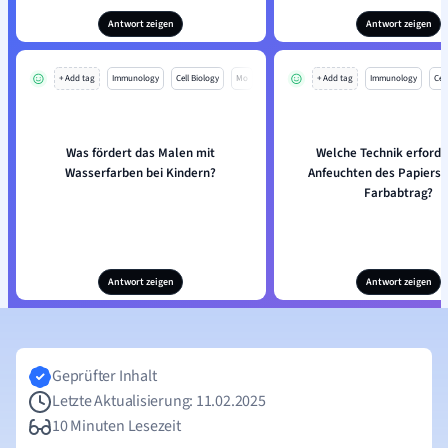
Antwort zeigen
Antwort zeigen
+ Add tag
Immunology
Cell Biology
Mo
+ Add tag
Immunology
Cell
Was fördert das Malen mit
Welche Technik erforde
Wasserfarben bei Kindern?
Anfeuchten des Papiers 
Farbabtrag?
Antwort zeigen
Antwort zeigen
Geprüfter Inhalt
Letzte Aktualisierung: 11.02.2025
10 Minuten Lesezeit