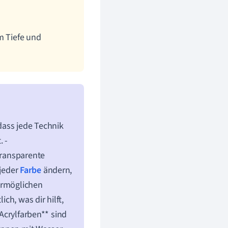
m Tiefe und
dass jede Technik
 -
transparente
 jeder
Farbe
ändern,
ermöglichen
ch, was dir hilft,
*Acrylfarben** sind