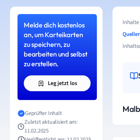
Inhalte
Melde dich kostenlos
an, um Karteikarten
Quelle
zu speichern, zu
Inhalts
bearbeiten und selbst
zu erstellen.
Leg jetzt los
Malb
Geprüfter Inhalt
Zuletzt aktualisiert am:
11.02.2025
Veröffentlicht am: 11.02.2025