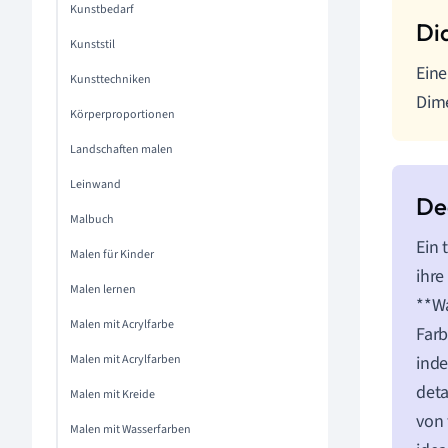
Kunstbedarf
Kunststil
Eine
Kunsttechniken
Dime
Körperproportionen
Landschaften malen
Leinwand
Malbuch
Ein 
Malen für Kinder
ihre
Malen lernen
**Wa
Malen mit Acrylfarbe
Farb
Malen mit Acrylfarben
inde
deta
Malen mit Kreide
von 
Malen mit Wasserfarben