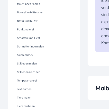
idea
Malen nach Zahlen
verd
Malerei im Mittelalter
sind
expe
Natur und Kunst
den
Punktmalerei
ermö
Schatten und Licht
Komb
Schmetterlinge malen
Skizzenblock
Stillleben malen
Stillleben zeichnen
Temperamalerei
Malb
Textilfarben
Tiere malen
Tiere zeichnen