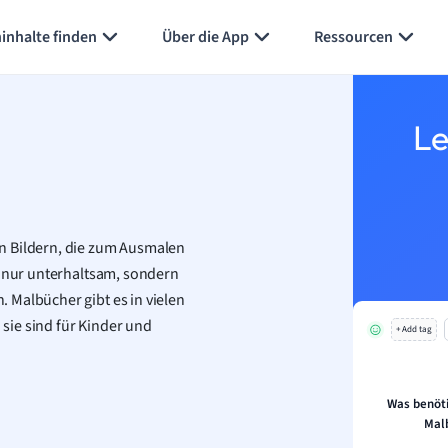
Karteikarten erstellen
Seite zusammenfassen
inhalte finden
Über die App
Ressourcen
Le
n Bildern, die zum Ausmalen
t nur unterhaltsam, sondern
 Malbücher gibt es in vielen
sie sind für Kinder und
+ Add tag
Was benöt
Mal