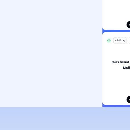
+ Add tag
Was benöt
Mal