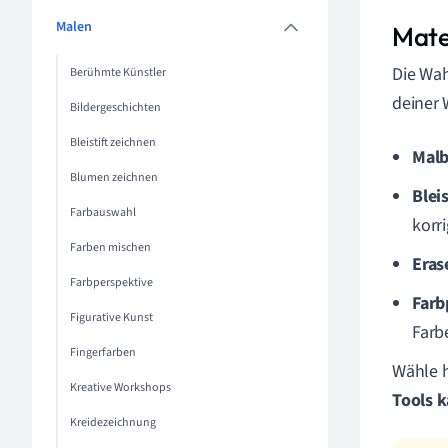
Malen
Mate
Die Wah
Berühmte Künstler
deiner 
Bildergeschichten
Bleistift zeichnen
Malb
Blumen zeichnen
Bleis
Farbauswahl
korri
Farben mischen
Eras
Farbperspektive
Farb
Figurative Kunst
Farb
Fingerfarben
Wähle h
Kreative Workshops
Tools 
Kreidezeichnung