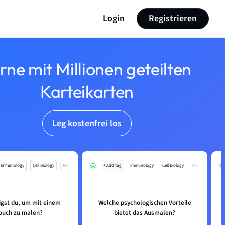
Login
Registrieren
rne mit Millionen geteilten
Karteikarten
Leg kostenfrei los
Immunology
Cell Biology
Mo
+ Add tag
Immunology
Cell Biology
Mo
igst du, um mit einem
Welche psychologischen Vorteile
buch zu malen?
bietet das Ausmalen?