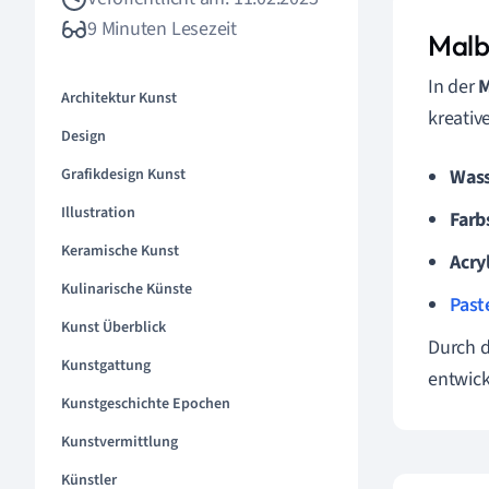
9 Minuten Lesezeit
Malb
In der
Architektur Kunst
kreativ
Design
Grafikdesign Kunst
Wass
Illustration
Farb
Keramische Kunst
Acry
Kulinarische Künste
Past
Kunst Überblick
Durch d
Kunstgattung
entwick
Kunstgeschichte Epochen
Kunstvermittlung
Künstler