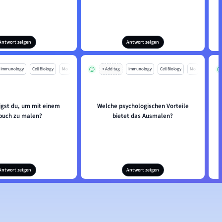
Antwort zeigen
Antwort zeigen
Immunology
Cell Biology
Mo
+ Add tag
Immunology
Cell Biology
Mo
igst du, um mit einem
Welche psychologischen Vorteile
buch zu malen?
bietet das Ausmalen?
Antwort zeigen
Antwort zeigen