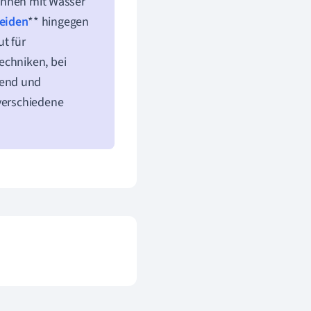
können mit Wasser
reiden
** hingegen
t für
echniken, bei
nend und
 verschiedene