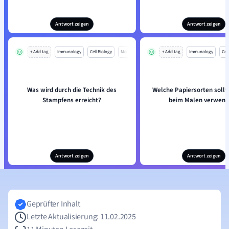
Antwort zeigen
Antwort zeigen
+ Add tag
Immunology
Cell Biology
Mo
+ Add tag
Immunology
Cell
Was wird durch die Technik des
Welche Papiersorten sollt
Stampfens erreicht?
beim Malen verwend
Antwort zeigen
Antwort zeigen
Geprüfter Inhalt
Letzte Aktualisierung: 11.02.2025