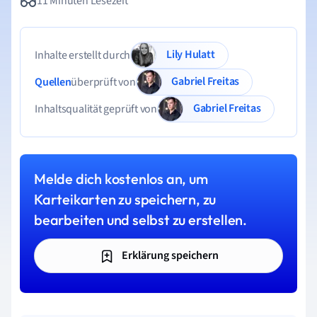
11 Minuten Lesezeit
Lily Hulatt
Inhalte erstellt durch
Gabriel Freitas
Quellen
überprüft von
Gabriel Freitas
Inhaltsqualität geprüft von
Melde dich kostenlos an, um
Karteikarten zu speichern, zu
bearbeiten und selbst zu erstellen.
Erklärung speichern