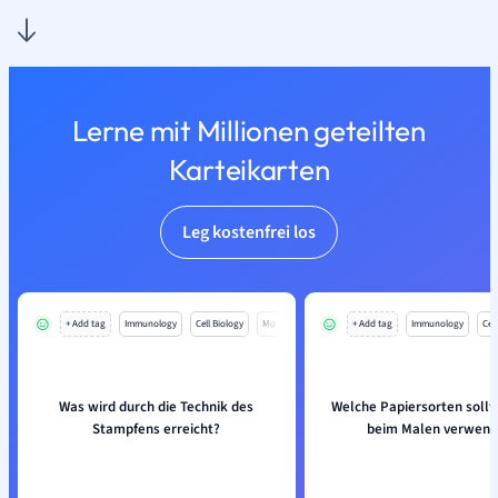
Lerne mit Millionen geteilten
Karteikarten
Leg kostenfrei los
+ Add tag
Immunology
Cell Biology
Mo
+ Add tag
Immunology
Cell
Was wird durch die Technik des
Welche Papiersorten sollt
Stampfens erreicht?
beim Malen verwend