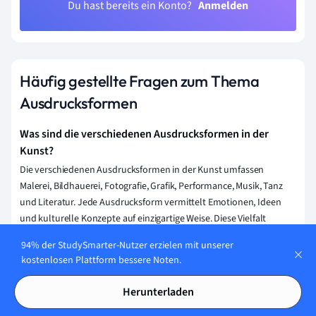
Du hast bereits ein Konto?
Anmelden
Häufig gestellte Fragen zum Thema
Ausdrucksformen
Was sind die verschiedenen Ausdrucksformen in der
Kunst?
Die verschiedenen Ausdrucksformen in der Kunst umfassen
Malerei, Bildhauerei, Fotografie, Grafik, Performance, Musik, Tanz
und Literatur. Jede Ausdrucksform vermittelt Emotionen, Ideen
und kulturelle Konzepte auf einzigartige Weise. Diese Vielfalt
ermöglicht Künstlern, ihre individuellen Perspektiven und
94% der StudySmarter-Nutzer erzielen mit unserer
kreativen Stimmen auszudrücken.
kostenlosen Plattform bessere Noten.
Wie beeinflussen kulturelle Unterschiede die
Herunterladen
Ausdrucksformen in der Kunst?
Kulturelle Unterschiede prägen die Ausdrucksformen in der Kunst,