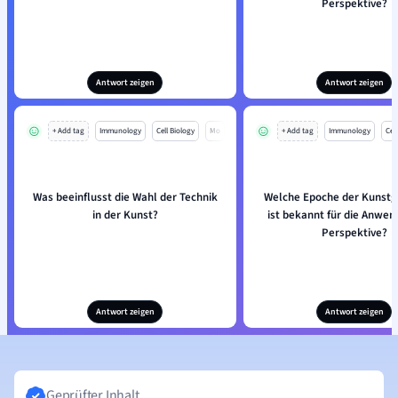
Perspektive?
Antwort zeigen
Antwort zeigen
+ Add tag
Immunology
Cell Biology
Mo
+ Add tag
Immunology
Cell
Was beeinflusst die Wahl der Technik
Welche Epoche der Kunstg
in der Kunst?
ist bekannt für die Anwe
Perspektive?
Antwort zeigen
Antwort zeigen
Geprüfter Inhalt