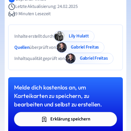
Letzte Aktualisierung: 24.02.2025
9 Minuten Lesezeit
Lily Hulatt
Inhalte erstellt durch
Gabriel Freitas
Quellen
überprüft von
Gabriel Freitas
Inhaltsqualität geprüft von
Melde dich kostenlos an, um
Karteikarten zu speichern, zu
bearbeiten und selbst zu erstellen.
Erklärung speichern