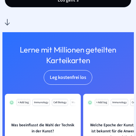
Los geht’s
Lerne mit Millionen geteilten
Karteikarten
Leg kostenfrei los
+ Add tag
Immunology
Cell Biology
Mo
+ Add tag
Immunology
Cell
Was beeinflusst die Wahl der Technik
Welche Epoche der Kunstg
in der Kunst?
ist bekannt für die Anwe