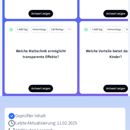
Antwort zeigen
Antwort zeigen
+ Add tag
Immunology
Cell Biology
Mo
+ Add tag
Immunology
Cell
Welche Maltechnik ermöglicht
Welche Vorteile bietet das
transparente Effekte?
Kinder?
Antwort zeigen
Antwort zeigen
Geprüfter Inhalt
Letzte Aktualisierung: 11.02.2025