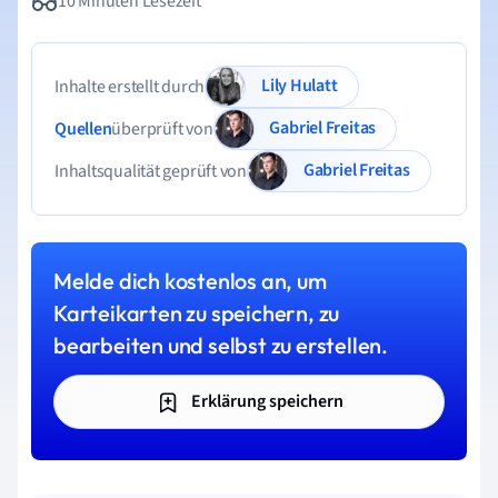
10 Minuten Lesezeit
Lily Hulatt
Inhalte erstellt durch
Gabriel Freitas
Quellen
überprüft von
Gabriel Freitas
Inhaltsqualität geprüft von
Melde dich kostenlos an, um
Karteikarten zu speichern, zu
bearbeiten und selbst zu erstellen.
Erklärung speichern