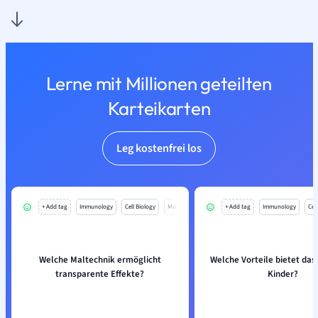
Lerne mit Millionen geteilten
Karteikarten
Leg kostenfrei los
+ Add tag
Immunology
Cell Biology
Mo
+ Add tag
Immunology
Cell
Welche Maltechnik ermöglicht
Welche Vorteile bietet das
transparente Effekte?
Kinder?