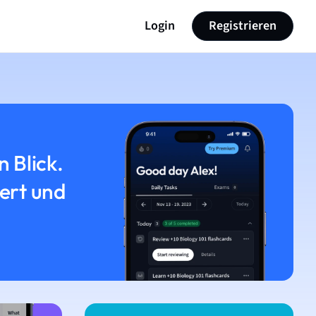
Login
Registrieren
n Blick.
iert und