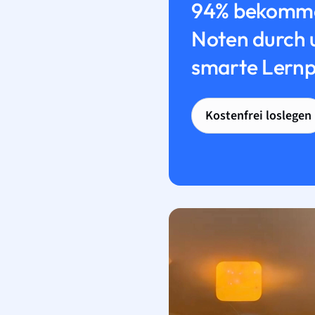
94% bekomme
Noten durch 
smarte Lernp
Kostenfrei loslegen