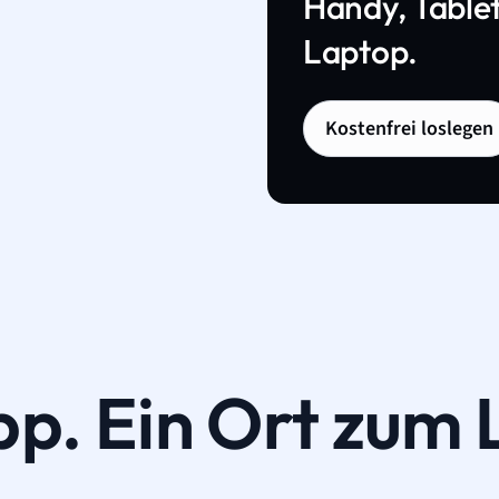
Handy, Tablet
Laptop.
Kostenfrei loslegen
pp. Ein Ort zum 