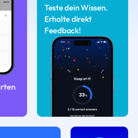
Teste dein Wissen.
Erhalte direkt
Feedback!
arten