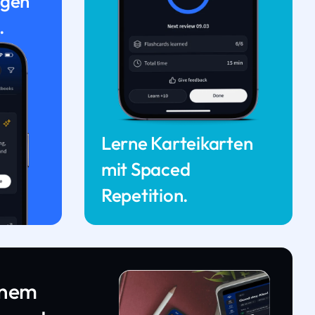
ngen
.
Lerne Karteikarten
mit Spaced
Repetition.
inem