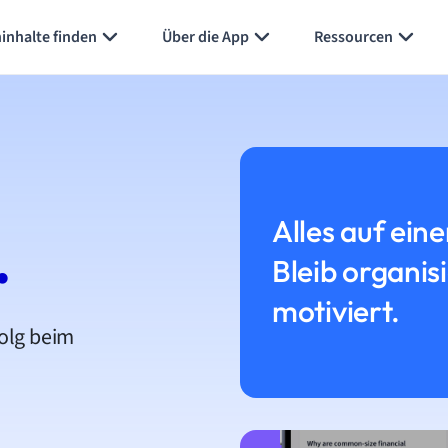
inhalte finden
Über die App
Ressourcen
Alles auf eine
.
Bleib organis
motiviert.
folg beim