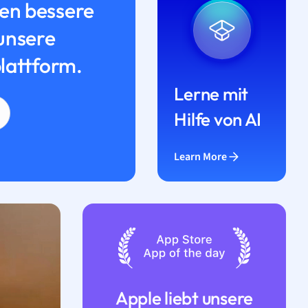
n bessere
unsere
lattform.
Lerne mit
Hilfe von AI
Learn More
Apple liebt unsere