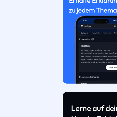
Erhalte Erkläru
zu jedem Thema
Lerne auf de