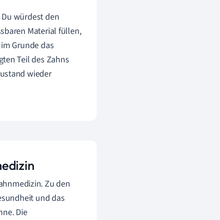
st. Du würdest den
sbaren Material füllen,
t im Grunde das
gten Teil des Zahns
Zustand wieder
edizin
 Zahnmedizin. Zu den
esundheit und das
hne. Die