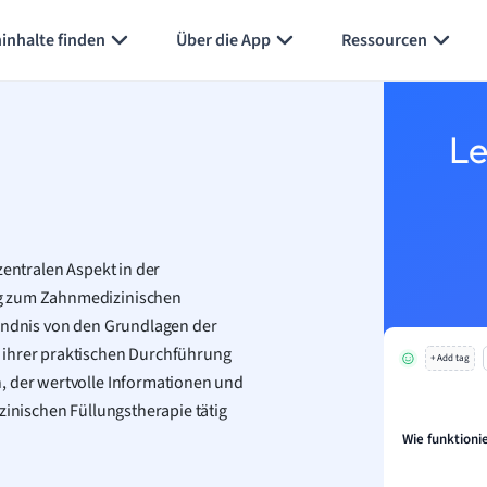
inhalte finden
Über die App
Ressourcen
Le
zentralen Aspekt in der
ng zum Zahnmedizinischen
rständnis von den Grundlagen der
 ihrer praktischen Durchführung
+ Add tag
, der wertvolle Informationen und
zinischen Füllungstherapie tätig
Wie funktioni