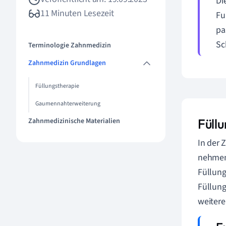
Di
11 Minuten Lesezeit
Fu
pa
Sc
Terminologie Zahnmedizin
Zahnmedizin Grundlagen
Füllungstherapie
Gaumennahterweiterung
Füllu
Zahnmedizinische Materialien
In der 
nehmen.
Füllung
Füllung
weitere