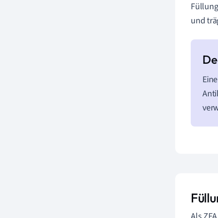
Füllung
und trä
Eine
Anti
verw
Füllu
Als ZFA