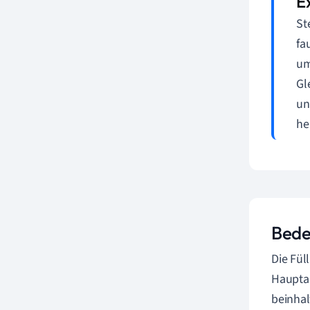
St
fa
um
Gl
un
he
Bede
Die Fül
Hauptau
beinhal