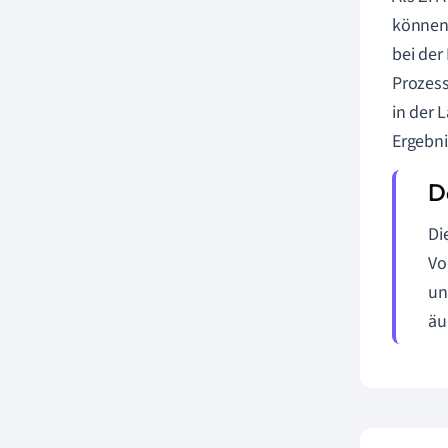
können 
bei de
Prozess
in der 
Ergebni
Di
Vo
un
äu