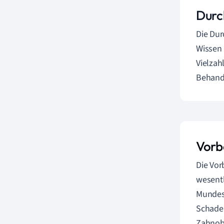
Durc
Die Dur
Wissen 
Vielzah
Behandl
Vorb
Die Vor
wesentl
Mundes 
Schaden
Zahnobe