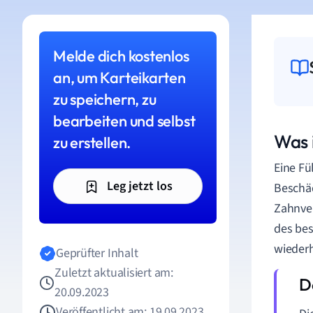
Melde dich kostenlos
an, um Karteikarten
zu speichern, zu
bearbeiten und selbst
Was 
zu erstellen.
Eine Fü
Leg jetzt los
Beschäd
Zahnver
des bes
wiederh
Geprüfter Inhalt
Zuletzt aktualisiert am:
20.09.2023
Veröffentlicht am: 19.09.2023