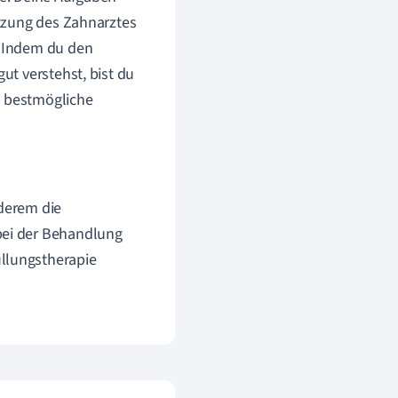
tzung des Zahnarztes
. Indem du den
t verstehst, bist du
s bestmögliche
derem die
bei der Behandlung
üllungstherapie