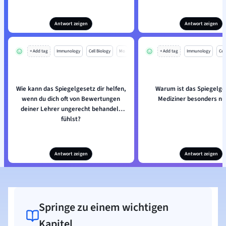
Antwort zeigen
Antwort zeigen
+ Add tag
Immunology
Cell Biology
Mo
+ Add tag
Immunology
Cell
Wie kann das Spiegelgesetz dir helfen,
Warum ist das Spiegelge
wenn du dich oft von Bewertungen
Mediziner besonders nü
deiner Lehrer ungerecht behandelt
fühlst?
Antwort zeigen
Antwort zeigen
Springe zu einem wichtigen
Kapitel