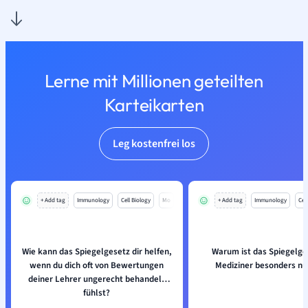
Lerne mit Millionen geteilten
Karteikarten
Leg kostenfrei los
+ Add tag
Immunology
Cell Biology
Mo
+ Add tag
Immunology
Cell
Wie kann das Spiegelgesetz dir helfen,
Warum ist das Spiegelge
wenn du dich oft von Bewertungen
Mediziner besonders nü
deiner Lehrer ungerecht behandelt
fühlst?