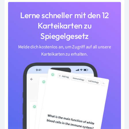
Lerne schneller mit den 12
Karteikarten zu
Spiegelgesetz
Melde dich kostenlos an, um Zugriff auf all unsere
Karteikarten zu erhalten.