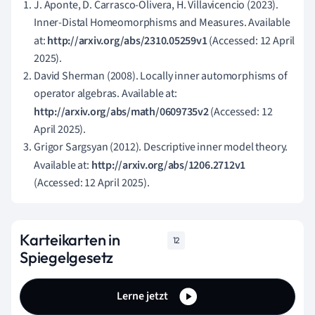
J. Aponte, D. Carrasco-Olivera, H. Villavicencio (2023).
Inner-Distal Homeomorphisms and Measures. Available
at:
http://arxiv.org/abs/2310.05259v1
(Accessed: 12 April
2025).
David Sherman (2008). Locally inner automorphisms of
operator algebras. Available at:
http://arxiv.org/abs/math/0609735v2
(Accessed: 12
April 2025).
Grigor Sargsyan (2012). Descriptive inner model theory.
Available at:
http://arxiv.org/abs/1206.2712v1
(Accessed: 12 April 2025).
Karteikarten in
12
Spiegelgesetz
Lerne jetzt