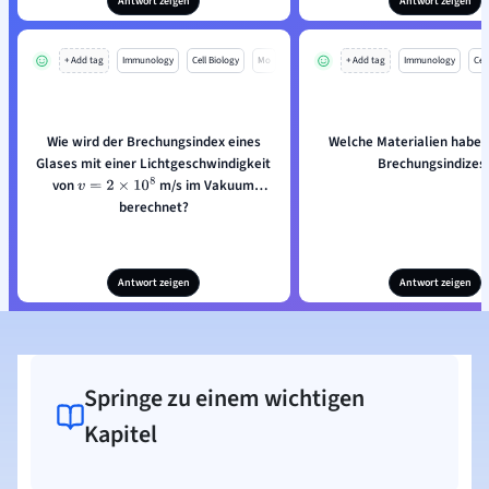
Antwort zeigen
Antwort zeigen
+ Add tag
Immunology
Cell Biology
Mo
+ Add tag
Immunology
Cell
Wie wird der Brechungsindex eines
Welche Materialien haben
Glases mit einer Lichtgeschwindigkeit
Brechungsindizes
von
m/s im Vakuum
v
=
2
×
10
8
berechnet?
Antwort zeigen
Antwort zeigen
Springe zu einem wichtigen
Kapitel