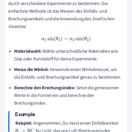
durch verschiedene Experimente zu bestimmen. Die
einfachste Methode ist das Messen des Einfalls- und
Brechungswinkels und die Anwendung des
Snell'schen
Gesetzes
:
n
1
sin
(
θ
1
)
=
n
2
sin
(
θ
2
)
Materialwahl:
Wähle unterschiedliche Materialien wie
Glas oder Kunststoff für deine Experimente.
Messe die Winkel:
Verwende einen Winkelmesser, um
die Einfalls- und Brechungswinkel genau zu bestimmen.
Berechne den Brechungsindex:
Setze die gemessenen
Werte in die Formel ein und berechne den
Brechungsindex.
Beispiel:
Angenommen, Du misst einen Einfallswinkel
für Licht, das von Luft (Brechungsindex
θ
1
=
30
°