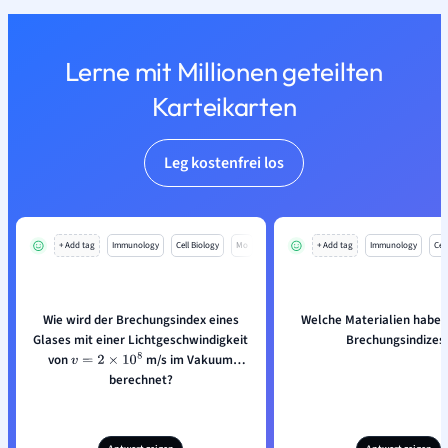
Lerne mit Millionen geteilten
Karteikarten
Leg kostenfrei los
+ Add tag
Immunology
Cell Biology
Mo
+ Add tag
Immunology
Cell
Wie wird der Brechungsindex eines
Welche Materialien haben
Glases mit einer Lichtgeschwindigkeit
Brechungsindizes
von
m/s im Vakuum
v
=
2
×
10
8
berechnet?