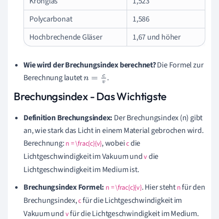
Kronglas
1,523
Polycarbonat
1,586
Hochbrechende Gläser
1,67 und höher
Wie wird der Brechungsindex berechnet?
Die Formel zur
Berechnung lautet
.
n
=
c
v
Brechungsindex - Das Wichtigste
Definition Brechungsindex:
Der Brechungsindex (n) gibt
an, wie stark das Licht in einem Material gebrochen wird.
Berechnung:
, wobei
die
n = \frac{c}{v}
c
Lichtgeschwindigkeit im Vakuum und
die
v
Lichtgeschwindigkeit im Medium ist.
Brechungsindex Formel:
. Hier steht
für den
n = \frac{c}{v}
n
Brechungsindex,
für die Lichtgeschwindigkeit im
c
Vakuum und
für die Lichtgeschwindigkeit im Medium.
v