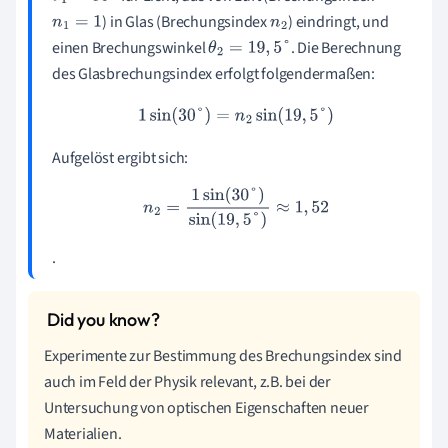
) in Glas (Brechungsindex
) eindringt, und
n
1
=
1
n
2
einen Brechungswinkel
. Die Berechnung
θ
2
=
19
,
5
°
des Glasbrechungsindex erfolgt folgendermaßen:
1
sin
(
30
°
)
=
n
2
sin
(
19
,
5
°
)
Aufgelöst ergibt sich:
n
2
=
1
sin
(
30
°
)
sin
(
19
,
5
°
)
≈
1
,
52
.
Experimente zur Bestimmung des Brechungsindex sind
auch im Feld der Physik relevant, z.B. bei der
Untersuchung von optischen Eigenschaften neuer
Materialien.