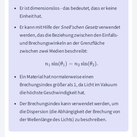
Er ist dimensionslos - das bedeutet, dass er keine
Einheit hat.
Er kann mit Hilfe der
Snell'schen Gesetz
verwendet
werden, das die Beziehung zwischen den Einfalls-
und Brechungswinkeln an der Grenzfläche
zwischen zwei Medien beschreibt:
n
1
sin
(
θ
1
)
=
n
2
sin
(
θ
2
)
.
Ein Material hat normalerweise einen
Brechungsindex größer als 1, da Licht im Vakuum
die höchste Geschwindigkeit hat.
Der Brechungsindex kann verwendet werden, um
die Dispersion (die Abhängigkeit der Brechung von
der Wellenlänge des Lichts) zu beschreiben.