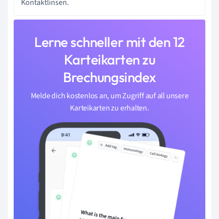
Kontaktlinsen.
Lerne schneller mit den 12
Karteikarten zu
Brechungsindex
Melde dich kostenlos an, um Zugriff auf all unsere
Karteikarten zu erhalten.