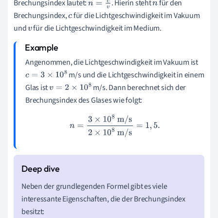
Brechungsindex lautet:
. Hierin steht
für den
n
=
c
v
n
Brechungsindex,
für die Lichtgeschwindigkeit im Vakuum
c
und
für die Lichtgeschwindigkeit im Medium.
v
Angenommen, die Lichtgeschwindigkeit im Vakuum ist
m/s und die Lichtgeschwindigkeit in einem
c
=
3
×
10
8
Glas ist
m/s. Dann berechnet sich der
v
=
2
×
10
8
Brechungsindex des Glases wie folgt:
n
=
3
×
10
8
m/s
2
×
10
8
m/s
=
1
,
5.
Neben der grundlegenden Formel gibt es viele
interessante Eigenschaften, die der Brechungsindex
besitzt: