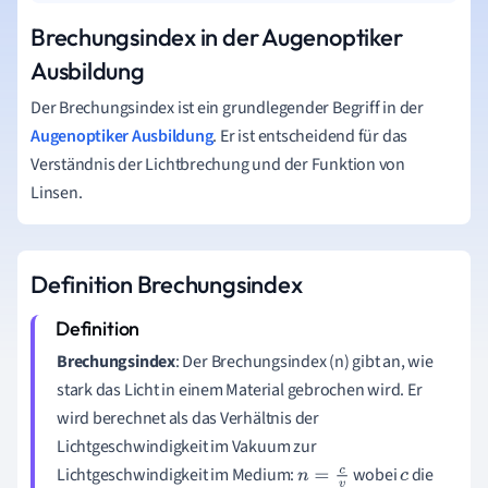
Brechungsindex in der Augenoptiker
Ausbildung
Der Brechungsindex ist ein grundlegender Begriff in der
Augenoptiker Ausbildung
. Er ist entscheidend für das
Verständnis der Lichtbrechung und der Funktion von
Linsen.
Definition Brechungsindex
Brechungsindex
: Der Brechungsindex (n) gibt an, wie
stark das Licht in einem Material gebrochen wird. Er
wird berechnet als das Verhältnis der
Lichtgeschwindigkeit im Vakuum zur
Lichtgeschwindigkeit im Medium:
wobei
die
n
=
c
v
c